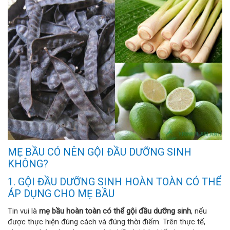
MẸ BẦU CÓ NÊN GỘI ĐẦU DƯỠNG SINH
KHÔNG?
1. GỘI ĐẦU DƯỠNG SINH HOÀN TOÀN CÓ THỂ
ÁP DỤNG CHO MẸ BẦU
Tin vui là
mẹ bầu hoàn toàn có thể gội đầu dưỡng sinh
, nếu
được thực hiện đúng cách và đúng thời điểm. Trên thực tế,