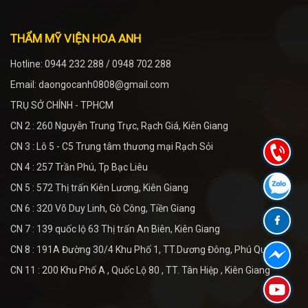
THẨM MỸ VIỆN HOA ANH
Hotline: 0944 232 288 / 0948 702 288
Email: daongocanh0808@gmail.com
TRỤ SỞ CHÍNH - TPHCM
CN 2 : 260 Nguyễn Trung Trực, Rạch Giá, Kiên Giang
CN 3 : Lô 5 - C5 Trung tâm thương mại Rạch Sỏi
CN 4 : 257 Trần Phú, Tp Bạc Liêu
CN 5 : 572 Thị trấn Kiên Lương, Kiên Giang
CN 6 : 320 Võ Duy Linh, Gò Công, Tiền Giang
CN 7 : 139 quốc lộ 63 Thị trấn An Biên, Kiên Giang
CN 8 : 191A Đường 30/4 Khu Phố 1, TT.Dương Đông, Phú Quốc
CN 11 : 200 Khu Phố A , Quốc Lộ 80 , TT. Tân Hiệp , Kiên Giang