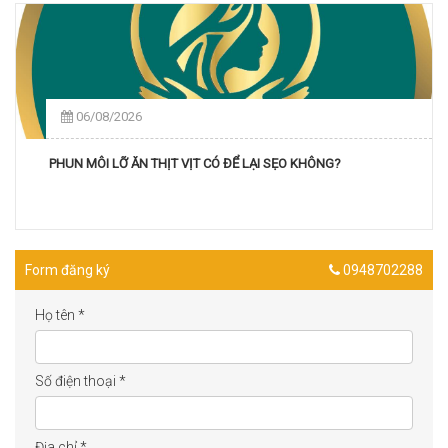
06/08/2026
PHUN MÔI LỠ ĂN THỊT VỊT CÓ ĐỂ LẠI SẸO KHÔNG?
Form đăng ký
0948702288
Họ tên
*
Số điện thoại
*
Địa chỉ
*