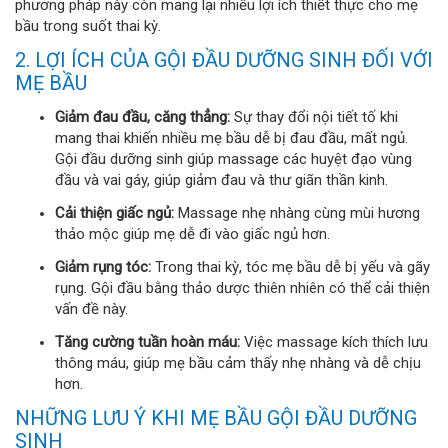
phương pháp này còn mang lại nhiều lợi ích thiết thực cho mẹ
bầu trong suốt thai kỳ.
2. LỢI ÍCH CỦA GỘI ĐẦU DƯỠNG SINH ĐỐI VỚI
MẸ BẦU
Giảm đau đầu, căng thẳng:
Sự thay đổi nội tiết tố khi
mang thai khiến nhiều mẹ bầu dễ bị đau đầu, mất ngủ.
Gội đầu dưỡng sinh giúp massage các huyệt đạo vùng
đầu và vai gáy, giúp giảm đau và thư giãn thần kinh.
Cải thiện giấc ngủ:
Massage nhẹ nhàng cùng mùi hương
thảo mộc giúp mẹ dễ đi vào giấc ngủ hơn.
Giảm rụng tóc:
Trong thai kỳ, tóc mẹ bầu dễ bị yếu và gãy
rụng. Gội đầu bằng thảo dược thiên nhiên có thể cải thiện
vấn đề này.
Tăng cường tuần hoàn máu:
Việc massage kích thích lưu
thông máu, giúp mẹ bầu cảm thấy nhẹ nhàng và dễ chịu
hơn.
NHỮNG LƯU Ý KHI MẸ BẦU GỘI ĐẦU DƯỠNG
SINH