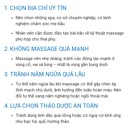
1. CHỌN ĐỊA CHỈ UY TÍN
Nên chọn những spa, cơ sở chuyên nghiệp, có kinh
nghiệm chăm sóc mẹ bầu.
Nhân viên cần được đào tạo bài bản về kỹ thuật massage
phù hợp cho thai phụ.
2. KHÔNG MASSAGE QUÁ MẠNH
Massage nên nhẹ nhàng, tránh các động tác mạnh ở
vùng cổ, vai và lưng – nhất là vùng gần bụng dưới.
3. TRÁNH NẰM NGỬA QUÁ LÂU
Tư thế nằm ngửa lâu khi massage có thể gây chèn ép
tĩnh mạch chủ dưới, ảnh hưởng đến tuần hoàn máu. Nên
đổi tư thế sang nằm nghiêng hoặc ngồi thoải mái.
4. LỰA CHỌN THẢO DƯỢC AN TOÀN
Tránh dùng tinh dầu quá nồng hoặc có nguy cơ kích ứng
như bạc hà, quế, hương thảo.