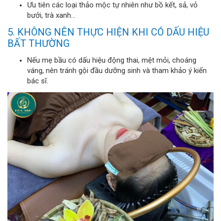
Ưu tiên các loại thảo mộc tự nhiên như bồ kết, sả, vỏ
bưởi, trà xanh...
5. KHÔNG NÊN THỰC HIỆN KHI CÓ DẤU HIỆU
BẤT THƯỜNG
Nếu mẹ bầu có dấu hiệu động thai, mệt mỏi, choáng
váng, nên tránh gội đầu dưỡng sinh và tham khảo ý kiến
bác sĩ.