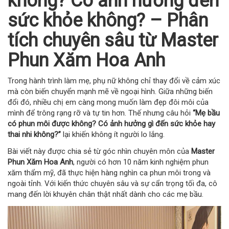
không? Có ảnh hưởng đến
sức khỏe không? – Phân
tích chuyên sâu từ Master
Phun Xăm Hoa Anh
Trong hành trình làm mẹ, phụ nữ không chỉ thay đổi về cảm xúc
mà còn biến chuyển mạnh mẽ về ngoại hình. Giữa những biến
đổi đó, nhiều chị em càng mong muốn làm đẹp đôi môi của
mình để trông rạng rỡ và tự tin hơn. Thế nhưng câu hỏi
“Mẹ bầu
có phun môi được không? Có ảnh hưởng gì đến sức khỏe hay
thai nhi không?”
lại khiến không ít người lo lắng.
Bài viết này được chia sẻ từ góc nhìn chuyên môn của
Master
Phun Xăm Hoa Anh
, người có hơn 10 năm kinh nghiệm phun
xăm thẩm mỹ, đã thực hiện hàng nghìn ca phun môi trong và
ngoài tỉnh. Với kiến thức chuyên sâu và sự cẩn trọng tối đa, cô
mang đến lời khuyên chân thật nhất dành cho các mẹ bầu.