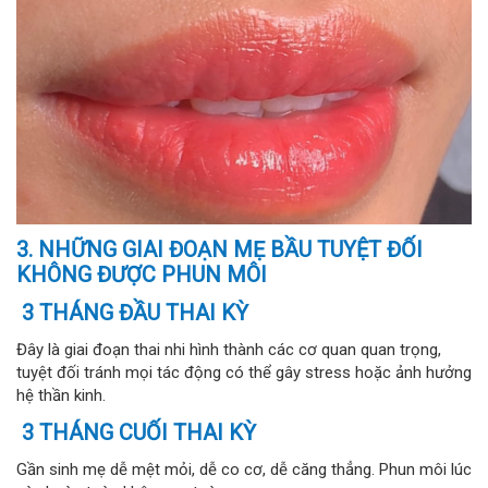
3. NHỮNG GIAI ĐOẠN MẸ BẦU TUYỆT ĐỐI
KHÔNG ĐƯỢC PHUN MÔI
3 THÁNG ĐẦU THAI KỲ
Đây là giai đoạn thai nhi hình thành các cơ quan quan trọng,
tuyệt đối tránh mọi tác động có thể gây stress hoặc ảnh hưởng
hệ thần kinh.
3 THÁNG CUỐI THAI KỲ
Gần sinh mẹ dễ mệt mỏi, dễ co cơ, dễ căng thẳng. Phun môi lúc