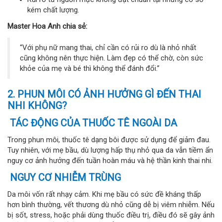
kém chất lượng.
Master Hoa Anh chia sẻ:
“Với phụ nữ mang thai, chỉ cần có rủi ro dù là nhỏ nhất
cũng không nên thực hiện. Làm đẹp có thể chờ, còn sức
khỏe của mẹ và bé thì không thể đánh đổi.”
2. PHUN MÔI CÓ ẢNH HƯỞNG GÌ ĐẾN THAI
NHI KHÔNG?
TÁC ĐỘNG CỦA THUỐC TÊ NGOÀI DA
Trong phun môi, thuốc tê dạng bôi được sử dụng để giảm đau.
Tuy nhiên, với mẹ bầu, dù lượng hấp thụ nhỏ qua da vẫn tiềm ẩn
nguy cơ ảnh hưởng đến tuần hoàn máu và hệ thần kinh thai nhi.
NGUY CƠ NHIỄM TRÙNG
Da môi vốn rất nhạy cảm. Khi mẹ bầu có sức đề kháng thấp
hơn bình thường, vết thương dù nhỏ cũng dễ bị viêm nhiễm. Nếu
bị sốt, stress, hoặc phải dùng thuốc điều trị, điều đó sẽ gây ảnh