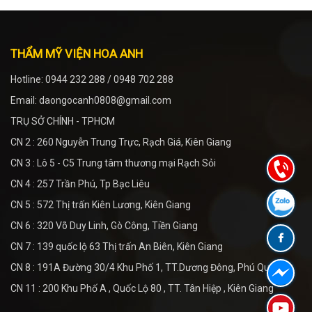
THẨM MỸ VIỆN HOA ANH
Hotline: 0944 232 288 / 0948 702 288
Email: daongocanh0808@gmail.com
TRỤ SỞ CHÍNH - TPHCM
CN 2 : 260 Nguyễn Trung Trực, Rạch Giá, Kiên Giang
CN 3 : Lô 5 - C5 Trung tâm thương mại Rạch Sỏi
CN 4 : 257 Trần Phú, Tp Bạc Liêu
CN 5 : 572 Thị trấn Kiên Lương, Kiên Giang
CN 6 : 320 Võ Duy Linh, Gò Công, Tiền Giang
CN 7 : 139 quốc lộ 63 Thị trấn An Biên, Kiên Giang
CN 8 : 191A Đường 30/4 Khu Phố 1, TT.Dương Đông, Phú Quốc
CN 11 : 200 Khu Phố A , Quốc Lộ 80 , TT. Tân Hiệp , Kiên Giang