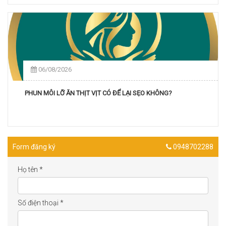
06/08/2026
PHUN MÔI LỠ ĂN THỊT VỊT CÓ ĐỂ LẠI SẸO KHÔNG?
Form đăng ký
0948702288
Họ tên
*
Số điện thoại
*