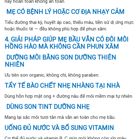
này hoàn toàn không an toàn.
MẸ CÓ BỆNH LÝ HOẶC CƠ ĐỊA NHẠY CẢM
Tiểu đường thai kỳ, huyết áp cao, thiếu máu, tiền sử dị ứng mực
hoặc thuốc tê — đều không phù hợp để phun xăm.
4. GIẢI PHÁP GIÚP MẸ BẦU VẪN CÓ ĐÔI MÔI
HỒNG HÀO MÀ KHÔNG CẦN PHUN XĂM
DƯỠNG MÔI BẰNG SON DƯỠNG THIÊN
NHIÊN
Ưu tiên son organic, không chì, không paraben.
TẨY TẾ BÀO CHẾT NHẸ NHÀNG TẠI NHÀ
Dùng hỗn hợp mật ong + đường nâu để môi mềm mại tự nhiên.
DÙNG SON TINT DƯỠNG NHẸ
Mang lại sắc môi tươi tắn mà vẫn an toàn cho mẹ bầu.
UỐNG ĐỦ NƯỚC VÀ BỔ SUNG VITAMIN
Cơ thể đủ nước và vitamin B, C giúp môi không còn xỉn màu.