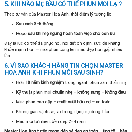
5. KHI NÀO MẸ BẦU CÓ THỂ PHUN MÔI LẠI?
Theo tư vấn của Master Hoa Anh, thời điểm lý tưởng là:
Sau sinh 3–6 tháng
Hoặc
sau khi mẹ ngừng hoàn toàn việc cho con bú
Đây là lúc cơ thể đã phục hồi, nội tiết ổn định, sức đề kháng
khỏe mạnh hơn — môi phun cũng lên màu đẹp hơn gấp nhiều
lần.
6. VÌ SAO KHÁCH HÀNG TIN CHỌN MASTER
HOA ANH KHI PHUN MÔI SAU SINH?
Hơn
10 năm kinh nghiệm
trong ngành phun xăm thẩm mỹ
Kỹ thuật phun môi
chuẩn nhẹ – không sưng – không đau
Mực phun
cao cấp – chiết xuất hữu cơ – an toàn
Không gian sạch sẽ, vô trùng, dụng cụ dùng 1 lần
Màu môi tự nhiên, bền đẹp 2–4 năm
Master Hoa Anh tự tin mang đến vẻ đẹp an toàn – tinh tế – bền