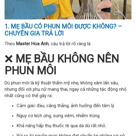
1. MẸ BẦU CÓ PHUN MÔI ĐƯỢC KHÔNG? –
CHUYÊN GIA TRẢ LỜI
Theo
Master Hoa Anh
, câu trả lời rõ ràng là:
❌
MẸ BẦU KHÔNG NÊN
PHUN MÔI
Dù phun môi là kỹ thuật thẩm mỹ nhẹ, không xâm lấn sâu,
nhưng đối với phụ nữ mang thai, ngay cả những tác động nhỏ
nhất cũng có thể gây ra:
Cảm giác đau, căng thẳng, ảnh hưởng đến tâm lý.
Nguy cơ kích ứng, sưng viêm, nhiễm trùng.
Khả năng hấp thụ thuốc tê qua da dù rất nhỏ.
Rủi ro từ nguồn mực không đạt chuẩn tại những cơ sở