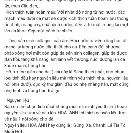
ẩn, mụn đầu đen,...
Kích thích tuần hoàn máu: Với nhiệt độ nóng từ hơi nước, các
mạch máu dưới da mặt sẽ được kích thích tuần hoàn, lưu thông
ổn định, mang oxy, chất dinh dưỡng đến vị trí mặt, mang lại một
làn da khỏe đẹp một cách tự nhiên.
Tăng sản sinh collagen, cấp ẩm: Hơi nước từ việc xông hơi sẽ
mang lại lượng nước cần thiết cho da. Bên cạnh đó, phương
pháp xông hơi mặt còn giúp da sản sinh collagen, giúp da được
đàn hồi, tăng khả năng làm lành vết thương, nuôi dưỡng làn da
khỏe mạnh, hồng hào.
Hỗ trợ thư giãn cho da: ( cái này là Sang thích nhất, nhớ chọn
loại tinh dầu hay nguyên liệu mà mình yêu thích nha...nguyên liệu
nói phía dưới), cực kỳ thư giãn, đầu óc nhẹ nhàng hẵn, mặt cũng
nhẹ tênh và hồng hào trở lại.
Nguyên liệu :
Bạn có thể chọn tinh dầu( những mùi mà mình yêu thích ) hoặc
nguyên liệu tươi về nấu lên. HOA ANH thì thích nguyên liệu tươi
về nấu 1 nồi xông cho đã.
Nguyên liệu HOA ANH hay dùng là : Gừng, Xả, Chanh, Lá Tía Tô,
Muối Hột …