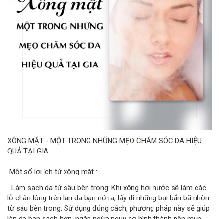
XÔNG MẶT - MỘT TRONG NHỮNG MẸO CHĂM SÓC DA HIỆU
QUẢ TẠI GIA
Một số lợi ích từ xông mặt :
Làm sạch da từ sâu bên trong: Khi xông hơi nước sẽ làm các
lỗ chân lông trên làn da bạn nở ra, lấy đi những bụi bẩn bã nhờn
từ sâu bên trong. Sử dụng đúng cách, phương pháp này sẽ giúp
làn da bạn sạch hơn, ngăn ngừa nguy cơ hình thành nên mụn