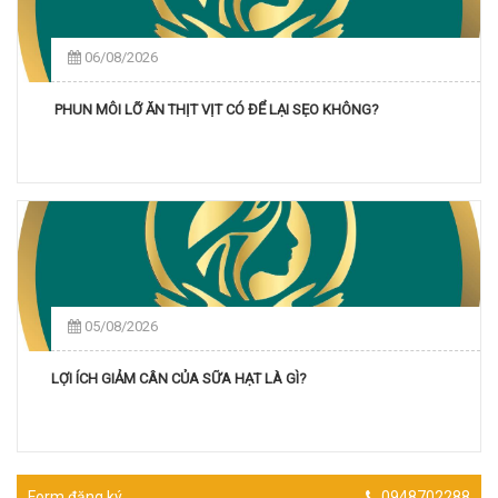
06/08/2026
PHUN MÔI LỠ ĂN THỊT VỊT CÓ ĐỂ LẠI SẸO KHÔNG?
05/08/2026
LỢI ÍCH GIẢM CÂN CỦA SỮA HẠT LÀ GÌ?
Form đăng ký
0948702288