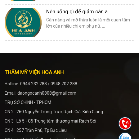
Nên uống gì để giảm cân a...
Cân nặng và mỡ thừa luôn là mối quan tâm
lớn của nhiều chị em phụ nữ. ...
THẨM MỸ VIỆN HOA ANH
Hotline: 0944 232 288 / 0948 702 288
Email: daongocanh0808@gmail.com
TRỤ SỞ CHÍNH - TPHCM
CN 2 : 260 Nguyễn Trung Trực, Rạch Giá, Kiên Giang
CN 3 : Lô 5 - C5 Trung tâm thương mại Rạch Sỏi
CN 4 : 257 Trần Phú, Tp Bạc Liêu