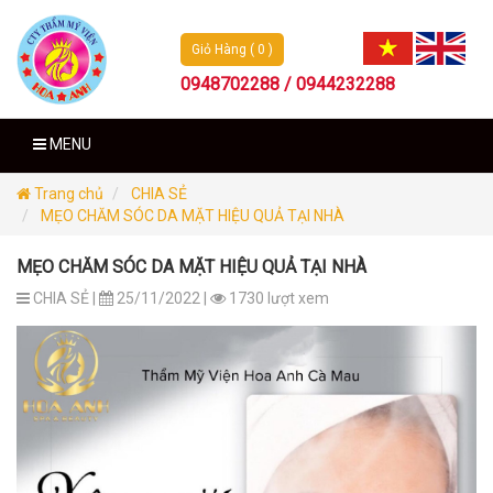
Giỏ Hàng ( 0 )
0948702288 / 0944232288
MENU
Trang chủ
CHIA SẺ
MẸO CHĂM SÓC DA MẶT HIỆU QUẢ TẠI NHÀ
MẸO CHĂM SÓC DA MẶT HIỆU QUẢ TẠI NHÀ
CHIA SẺ |
25/11/2022 |
1730 lượt xem