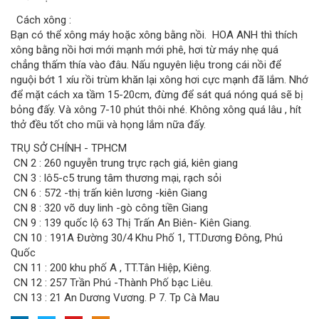
Cách xông :
Bạn có thể xông máy hoặc xông bằng nồi. HOA ANH thì thích
xông bằng nồi hơi mới mạnh mới phê, hơi từ máy nhẹ quá
chẳng thấm thía vào đâu. Nấu nguyên liệu trong cái nồi để
nguội bớt 1 xíu rồi trùm khăn lại xông hơi cực mạnh đã lắm. Nhớ
để mặt cách xa tầm 15-20cm, đừng để sát quá nóng quá sẽ bị
bỏng đấy. Và xông 7-10 phút thôi nhé. Không xông quá lâu , hít
thở đều tốt cho mũi và họng lắm nữa đấy.
TRỤ SỞ CHÍNH - TPHCM
CN 2 : 260 nguyễn trung trực rạch giá, kiên giang
CN 3 : lô5-c5 trung tâm thương mại, rạch sỏi
CN 6 : 572 -thị trấn kiên lương -kiên Giang
CN 8 : 320 võ duy linh -gò công tiền Giang
CN 9 : 139 quốc lộ 63 Thị Trấn An Biên- Kiên Giang.
CN 10 : 191A Đường 30/4 Khu Phố 1, TT.Dương Đông, Phú
Quốc
CN 11 : 200 khu phố A , TT.Tân Hiệp, Kiêng.
CN 12 : 257 Trần Phú -Thành Phố bạc Liêu.
CN 13 : 21 An Dương Vương. P 7. Tp Cà Mau