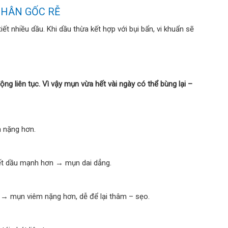
NHÂN GỐC RỄ
ết nhiều dầu. Khi dầu thừa kết hợp với bụi bẩn, vi khuẩn sẽ
ộng liên tục. Vì vậy mụn vừa hết vài ngày có thể bùng lại –
n nặng hơn.
iết dầu mạnh hơn → mụn dai dẳng.
 → mụn viêm nặng hơn, dễ để lại thâm – sẹo.