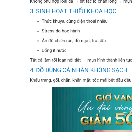
Không phù hợp loại da → bít tắc lỗ chân lông → mụn t
3. SINH HOẠT THIẾU KHOA HỌC
Thức khuya, dùng điện thoại nhiều
Stress do học hành
Ăn đồ chiên rán, đồ ngọt, trà sữa
Uống ít nước
Tất cả làm rối loạn nội tiết → mụn hình thành liên tục
4. ĐỒ DÙNG CÁ NHÂN KHÔNG SẠCH
Khẩu trang, gối, chăn, khăn mặt, tóc mái bết dầu đều l