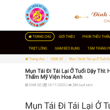
TRANG CHỦ
GIỚI THIỆU
PHUN THÊU THẨ
TRIỆT LÔNG
GIẢM BÉO BỤNG
TẮM TRẮNG PH
Trang chủ
CHIA SẺ
Mụn Tái Đi Tái Lại Ở Tuổi
Mụn Tái Đi Tái Lại Ở Tuổi Dậy Thì:
Thẩm Mỹ Viện Hoa Anh
CHIA SẺ |
14/11/2025 |
286 lượt xem
Mụn Tái Đi Tái Lại Ở 