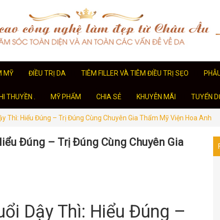
M MỸ
ĐIỀU TRỊ DA
TIÊM FILLER VÀ TIÊM ĐIỀU TRỊ SẸO
PHẪ
I THUYỀN .
MỸ PHẨM
CHIA SẺ
KHUYỄN MÃI
TUYỂN D
 Dậy Thì: Hiểu Đúng – Trị Đúng Cùng Chuyên Gia Thẩm Mỹ Viện Hoa Anh
 Hiểu Đúng – Trị Đúng Cùng Chuyên Gia
Tuổi Dậy Thì: Hiểu Đúng –