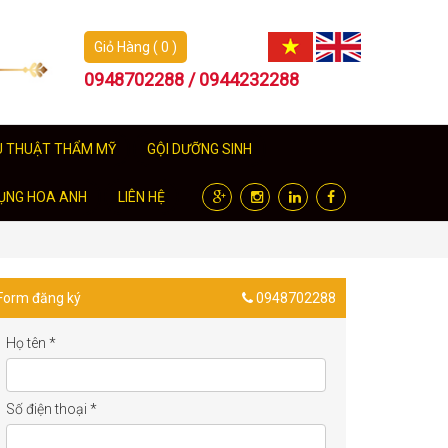
Giỏ Hàng ( 0 )
0948702288 / 0944232288
U THUẬT THẨM MỸ
GỘI DƯỠNG SINH
ỤNG HOA ANH
LIÊN HỆ
Form đăng ký
0948702288
Họ tên
*
Số điện thoại
*