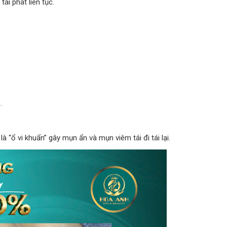
ái phát liên tục.
.
à “ổ vi khuẩn” gây mụn ẩn và mụn viêm tái đi tái lại.