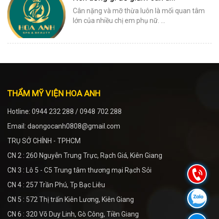
Cân nặng và mỡ thừa luôn là mối quan tâm
lớn của nhiều chị em phụ nữ. ...
THẨM MỸ VIỆN HOA ANH
Hotline: 0944 232 288 / 0948 702 288
Email: daongocanh0808@gmail.com
TRỤ SỞ CHÍNH - TPHCM
CN 2 : 260 Nguyễn Trung Trực, Rạch Giá, Kiên Giang
CN 3 : Lô 5 - C5 Trung tâm thương mại Rạch Sỏi
CN 4 : 257 Trần Phú, Tp Bạc Liêu
CN 5 : 572 Thị trấn Kiên Lương, Kiên Giang
CN 6 : 320 Võ Duy Linh, Gò Công, Tiền Giang