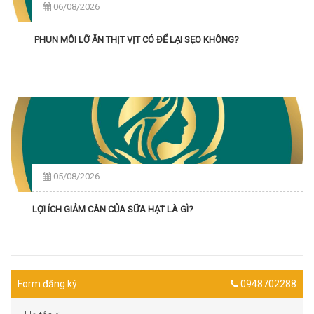
06/08/2026
PHUN MÔI LỠ ĂN THỊT VỊT CÓ ĐỂ LẠI SẸO KHÔNG?
05/08/2026
LỢI ÍCH GIẢM CÂN CỦA SỮA HẠT LÀ GÌ?
Form đăng ký
0948702288