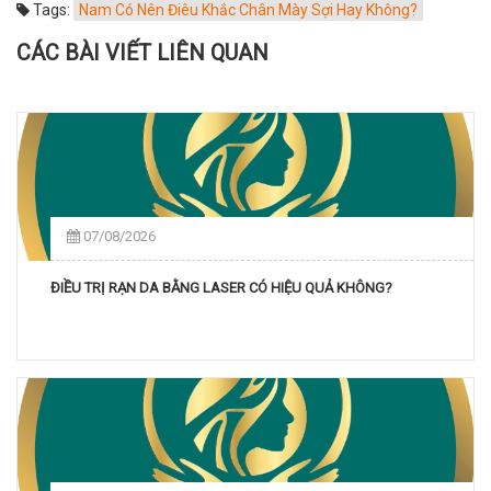
Tags:
Nam Có Nên Điêu Khắc Chân Mày Sợi Hay Không?
CÁC BÀI VIẾT LIÊN QUAN
07/08/2026
ĐIỀU TRỊ RẠN DA BẰNG LASER CÓ HIỆU QUẢ KHÔNG?