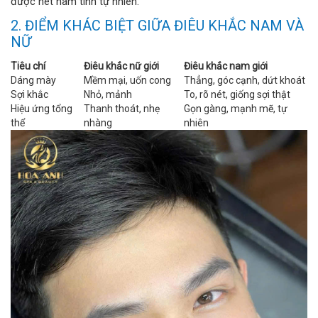
được nét nam tính tự nhiên.
2. ĐIỂM KHÁC BIỆT GIỮA ĐIÊU KHẮC NAM VÀ
NỮ
Tiêu chí
Điêu khắc nữ giới
Điêu khắc nam giới
Dáng mày
Mềm mại, uốn cong
Thẳng, góc cạnh, dứt khoát
Sợi khắc
Nhỏ, mảnh
To, rõ nét, giống sợi thật
Hiệu ứng tổng
Thanh thoát, nhẹ
Gọn gàng, mạnh mẽ, tự
thể
nhàng
nhiên