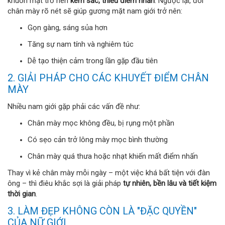
khuôn mặt trở nên
kém sắc, thiếu điểm nhấn
. Ngược lại, đôi
chân mày rõ nét sẽ giúp gương mặt nam giới trở nên:
Gọn gàng, sáng sủa hơn
Tăng sự nam tính và nghiêm túc
Dễ tạo thiện cảm trong lần gặp đầu tiên
2. GIẢI PHÁP CHO CÁC KHUYẾT ĐIỂM CHÂN
MÀY
Nhiều nam giới gặp phải các vấn đề như:
Chân mày mọc không đều, bị rụng một phần
Có sẹo cản trở lông mày mọc bình thường
Chân mày quá thưa hoặc nhạt khiến mất điểm nhấn
Thay vì kẻ chân mày mỗi ngày – một việc khá bất tiện với đàn
ông – thì điêu khắc sợi là giải pháp
tự nhiên, bền lâu và tiết kiệm
thời gian
.
3. LÀM ĐẸP KHÔNG CÒN LÀ "ĐẶC QUYỀN"
CỦA NỮ GIỚI