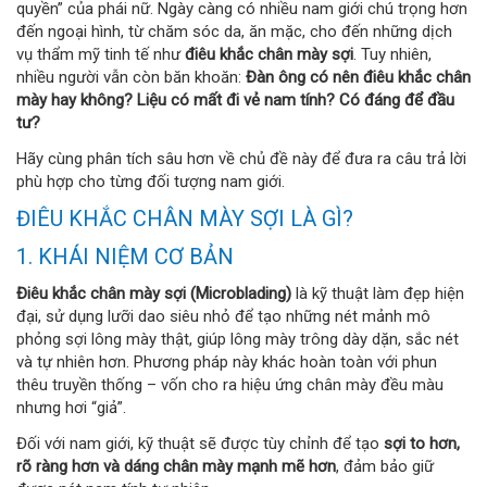
quyền” của phái nữ. Ngày càng có nhiều nam giới chú trọng hơn
đến ngoại hình, từ chăm sóc da, ăn mặc, cho đến những dịch
vụ thẩm mỹ tinh tế như
điêu khắc chân mày sợi
. Tuy nhiên,
nhiều người vẫn còn băn khoăn:
Đàn ông có nên điêu khắc chân
mày hay không? Liệu có mất đi vẻ nam tính? Có đáng để đầu
tư?
Hãy cùng phân tích sâu hơn về chủ đề này để đưa ra câu trả lời
phù hợp cho từng đối tượng nam giới.
ĐIÊU KHẮC CHÂN MÀY SỢI LÀ GÌ?
1. KHÁI NIỆM CƠ BẢN
Điêu khắc chân mày sợi (Microblading)
là kỹ thuật làm đẹp hiện
đại, sử dụng lưỡi dao siêu nhỏ để tạo những nét mảnh mô
phỏng sợi lông mày thật, giúp lông mày trông dày dặn, sắc nét
và tự nhiên hơn. Phương pháp này khác hoàn toàn với phun
thêu truyền thống – vốn cho ra hiệu ứng chân mày đều màu
nhưng hơi “giả”.
Đối với nam giới, kỹ thuật sẽ được tùy chỉnh để tạo
sợi to hơn,
rõ ràng hơn và dáng chân mày mạnh mẽ hơn
, đảm bảo giữ