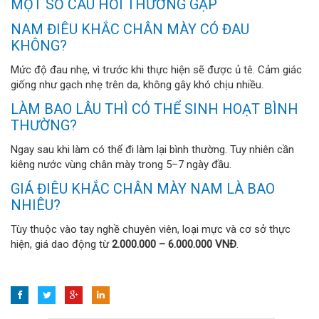
MỘT SỐ CÂU HỎI THƯỜNG GẶP
NAM ĐIÊU KHẮC CHÂN MÀY CÓ ĐAU
KHÔNG?
Mức độ đau nhẹ, vì trước khi thực hiện sẽ được ủ tê. Cảm giác
giống như gạch nhẹ trên da, không gây khó chịu nhiều.
LÀM BAO LÂU THÌ CÓ THỂ SINH HOẠT BÌNH
THƯỜNG?
Ngay sau khi làm có thể đi làm lại bình thường. Tuy nhiên cần
kiêng nước vùng chân mày trong 5–7 ngày đầu.
GIÁ ĐIÊU KHẮC CHÂN MÀY NAM LÀ BAO
NHIÊU?
Tùy thuộc vào tay nghề chuyên viên, loại mực và cơ sở thực
hiện, giá dao động từ
2.000.000 – 6.000.000 VNĐ
.