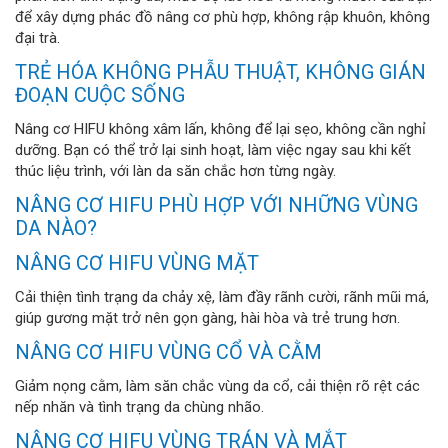
để xây dựng phác đồ nâng cơ phù hợp, không rập khuôn, không
đại trà.
TRẺ HÓA KHÔNG PHẪU THUẬT, KHÔNG GIÁN
ĐOẠN CUỘC SỐNG
Nâng cơ HIFU không xâm lấn, không để lại sẹo, không cần nghỉ
dưỡng. Bạn có thể trở lại sinh hoạt, làm việc ngay sau khi kết
thúc liệu trình, với làn da săn chắc hơn từng ngày.
NÂNG CƠ HIFU PHÙ HỢP VỚI NHỮNG VÙNG
DA NÀO?
NÂNG CƠ HIFU VÙNG MẶT
Cải thiện tình trạng da chảy xệ, làm đầy rãnh cười, rãnh mũi má,
giúp gương mặt trở nên gọn gàng, hài hòa và trẻ trung hơn.
NÂNG CƠ HIFU VÙNG CỔ VÀ CẰM
Giảm nọng cằm, làm săn chắc vùng da cổ, cải thiện rõ rệt các
nếp nhăn và tình trạng da chùng nhão.
NÂNG CƠ HIFU VÙNG TRÁN VÀ MẮT