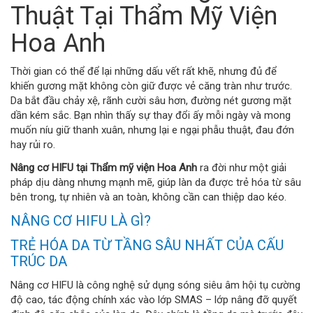
Thuật Tại Thẩm Mỹ Viện
Hoa Anh
Thời gian có thể để lại những dấu vết rất khẽ, nhưng đủ để
khiến gương mặt không còn giữ được vẻ căng tràn như trước.
Da bắt đầu chảy xệ, rãnh cười sâu hơn, đường nét gương mặt
dần kém sắc. Bạn nhìn thấy sự thay đổi ấy mỗi ngày và mong
muốn níu giữ thanh xuân, nhưng lại e ngại phẫu thuật, đau đớn
hay rủi ro.
Nâng cơ HIFU tại Thẩm mỹ viện Hoa Anh
ra đời như một giải
pháp dịu dàng nhưng mạnh mẽ, giúp làn da được trẻ hóa từ sâu
bên trong, tự nhiên và an toàn, không cần can thiệp dao kéo.
NÂNG CƠ HIFU LÀ GÌ?
TRẺ HÓA DA TỪ TẦNG SÂU NHẤT CỦA CẤU
TRÚC DA
Nâng cơ HIFU là công nghệ sử dụng sóng siêu âm hội tụ cường
độ cao, tác động chính xác vào lớp SMAS – lớp nâng đỡ quyết