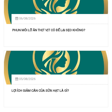
06/08/2026
PHUN MÔI LỠ ĂN THỊT VỊT CÓ ĐỂ LẠI SẸO KHÔNG?
05/08/2026
LỢI ÍCH GIẢM CÂN CỦA SỮA HẠT LÀ GÌ?