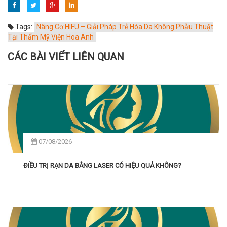
Tags:
Nâng Cơ HIFU – Giải Pháp Trẻ Hóa Da Không Phẫu Thuật
Tại Thẩm Mỹ Viện Hoa Anh
CÁC BÀI VIẾT LIÊN QUAN
07/08/2026
ĐIỀU TRỊ RẠN DA BẰNG LASER CÓ HIỆU QUẢ KHÔNG?