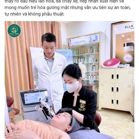
thấy rõ dấu hiệu lão hóa, da chảy xệ, nếp nhăn xuất hiện và
mong muốn trẻ hóa gương mặt nhưng vẫn ưu tiên sự an toàn,
tự nhiên và không phẫu thuật.