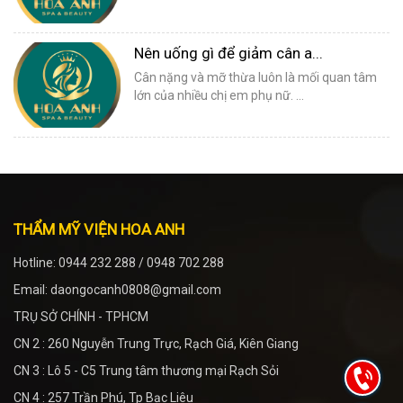
Nên uống gì để giảm cân a...
Cân nặng và mỡ thừa luôn là mối quan tâm
lớn của nhiều chị em phụ nữ. ...
THẨM MỸ VIỆN HOA ANH
Hotline: 0944 232 288 / 0948 702 288
Email: daongocanh0808@gmail.com
TRỤ SỞ CHÍNH - TPHCM
CN 2 : 260 Nguyễn Trung Trực, Rạch Giá, Kiên Giang
CN 3 : Lô 5 - C5 Trung tâm thương mại Rạch Sỏi
CN 4 : 257 Trần Phú, Tp Bạc Liêu