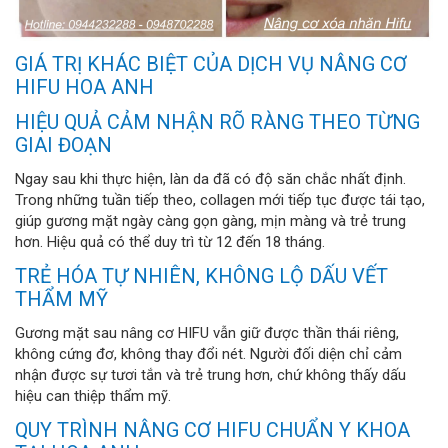
GIÁ TRỊ KHÁC BIỆT CỦA DỊCH VỤ NÂNG CƠ
HIFU HOA ANH
HIỆU QUẢ CẢM NHẬN RÕ RÀNG THEO TỪNG
GIAI ĐOẠN
Ngay sau khi thực hiện, làn da đã có độ săn chắc nhất định.
Trong những tuần tiếp theo, collagen mới tiếp tục được tái tạo,
giúp gương mặt ngày càng gọn gàng, mịn màng và trẻ trung
hơn. Hiệu quả có thể duy trì từ 12 đến 18 tháng.
TRẺ HÓA TỰ NHIÊN, KHÔNG LỘ DẤU VẾT
THẨM MỸ
Gương mặt sau nâng cơ HIFU vẫn giữ được thần thái riêng,
không cứng đơ, không thay đổi nét. Người đối diện chỉ cảm
nhận được sự tươi tắn và trẻ trung hơn, chứ không thấy dấu
hiệu can thiệp thẩm mỹ.
QUY TRÌNH NÂNG CƠ HIFU CHUẨN Y KHOA