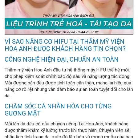
VÌ SAO NÂNG CƠ HIFU TẠI THẨM MỸ VIỆN
HOA ANH ĐƯỢC KHÁCH HÀNG TIN CHỌN?
CÔNG NGHỆ HIỆN ĐẠI, CHUẨN AN TOÀN
Thẩm mỹ viện Hoa Anh đầu tư hệ thống máy HIFU thế hệ mới,
cho phép kiểm soát chính xác độ sâu và năng lượng tác động.
Mỗi đường bắn đều được tính toán cẩn thận, mang lại hiệu quả
nâng cơ rõ rệt nhưng vẫn đảm bảo sự an toàn tuyệt đối cho làn
da.
CHĂM SÓC CÁ NHÂN HÓA CHO TỪNG
GƯƠNG MẶT
Mỗi làn da đều có câu chuyện riêng. Tại Hoa Anh, khách hàng
được thăm khám kỹ lưỡng trước khi thực hiện. Chuyên viên sẽ
phân tích tình trạng da, mức độ lão hóa và mong muốn của bạn