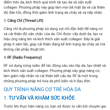
điểm trên da, kích thích quá trình tái tạo da và sản xuất
collagen. Phương pháp này giúp làm mịn bề mặt da và cải thiện
độ đàn hồi, đồng thời giảm tình trạng da chảy xệ và nếp nhăn.
3.
Căng Chỉ (Thread Lift)
Căng chỉ là phương pháp sử dụng sợi chỉ đặc biệt để nâng cơ
và cải thiện độ săn chắc của da. Chỉ được cấy dưới da, tạo ra
hiệu ứng nâng lên và kích thích sản xuất collagen. Đây là giải
pháp ít xâm lấn, giúp cải thiện đáng kể tình trạng da chảy xệ mà
không cần phẫu thuật lớn.
4.
RF (Radio Frequency)
RF sử dụng sóng radio để tác động sâu vào lớp da, tạo nhiệt và
kích thích sản xuất collagen. Phương pháp này giúp nâng cơ,
làm giảm nếp nhăn và cải thiện kết cấu da. RF là một trong
những phương pháp trẻ hóa da phổ biến và ít đau đớn.
QUY TRÌNH NÂNG CƠ TRẺ HÓA DA
1.
TƯ VẤN VÀ KHÁM SỨC KHỎE
Trước khi thực hiện nâng cơ, bạn sẽ được tư vấn bởi chuyên gia