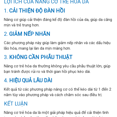
LỢI ÍCH CỦA NÂNG CƠ TRẺ HÓA DA
1.
CẢI THIỆN ĐỘ ĐÀN HỒI
Nâng cơ giúp cải thiện đáng kể độ đàn hồi của da, giúp da căng
mịn và trẻ trung hơn.
2.
GIẢM NẾP NHĂN
Các phương pháp này giúp làm giảm nếp nhăn và các dấu hiệu
lão hóa, mang lại làn da mịn màng hơn.
3.
KHÔNG CẦN PHẪU THUẬT
Nâng cơ trẻ hóa da thường không yêu cầu phẫu thuật lớn, giúp
bạn tránh được rủi ro và thời gian hồi phục kéo dài.
4.
HIỆU QUẢ LÂU DÀI
Kết quả từ các phương pháp nâng cơ có thể kéo dài từ 1 đến 2
năm tùy vào phương pháp và cách chăm sóc sau điều trị.
KẾT LUẬN
Nâng cơ trẻ hóa da là một giải pháp hiệu quả để cải thiện tình