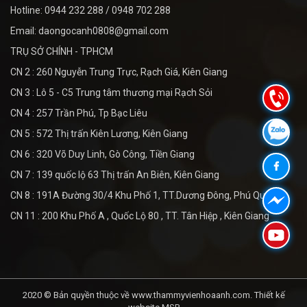
Hotline: 0944 232 288 / 0948 702 288
Email: daongocanh0808@gmail.com
TRỤ SỞ CHÍNH - TPHCM
CN 2 : 260 Nguyễn Trung Trực, Rạch Giá, Kiên Giang
CN 3 : Lô 5 - C5 Trung tâm thương mại Rạch Sỏi
CN 4 : 257 Trần Phú, Tp Bạc Liêu
CN 5 : 572 Thị trấn Kiên Lương, Kiên Giang
CN 6 : 320 Võ Duy Linh, Gò Công, Tiền Giang
CN 7 : 139 quốc lộ 63 Thị trấn An Biên, Kiên Giang
CN 8 : 191A Đường 30/4 Khu Phố 1, TT.Dương Đông, Phú Quốc
CN 11 : 200 Khu Phố A , Quốc Lộ 80 , TT. Tân Hiệp , Kiên Giang
2020 © Bản quyền thuộc về www.thammyvienhoaanh.com.
Thiết kế