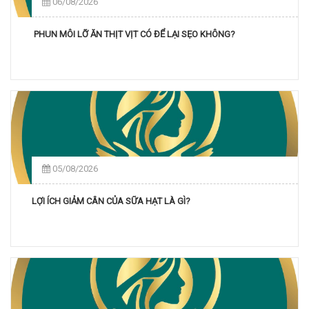
06/08/2026
PHUN MÔI LỠ ĂN THỊT VỊT CÓ ĐỂ LẠI SẸO KHÔNG?
05/08/2026
LỢI ÍCH GIẢM CÂN CỦA SỮA HẠT LÀ GÌ?