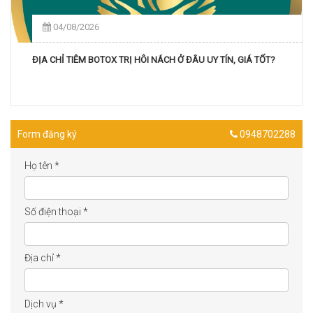
04/08/2026
ĐỊA CHỈ TIÊM BOTOX TRỊ HÔI NÁCH Ở ĐÂU UY TÍN, GIÁ TỐT?
Form đăng ký
0948702288
Họ tên
*
Số điện thoại
*
Địa chỉ
*
Dịch vụ
*