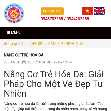
Giỏ Hàng ( 0 )
0948702288 / 0944232288
MENU
Trang chủ
CHIA SẺ
NÂNG CƠ TRẺ HOA DA
NÂNG CƠ TRẺ HOA DA
CHIA SẺ |
30/08/2024 |
542 lượt xem
Nâng Cơ Trẻ Hóa Da: Giải
Pháp Cho Một Vẻ Đẹp Tự
Nhiên
Nâng cơ trẻ hóa da là một trong những phương pháp làm đẹp
hiện đại giúp cải thiện tình trạng da nhăn nheo, chảy xệ và mang