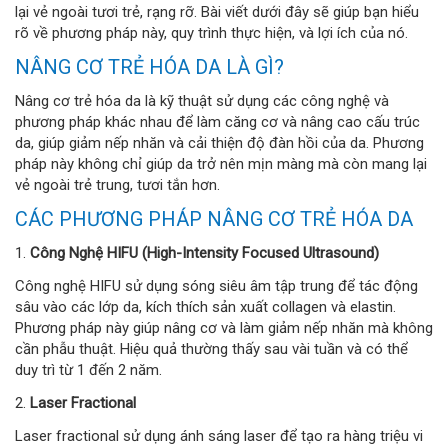
lại vẻ ngoài tươi trẻ, rạng rỡ. Bài viết dưới đây sẽ giúp bạn hiểu
rõ về phương pháp này, quy trình thực hiện, và lợi ích của nó.
NÂNG CƠ TRẺ HÓA DA LÀ GÌ?
Nâng cơ trẻ hóa da là kỹ thuật sử dụng các công nghệ và
phương pháp khác nhau để làm căng cơ và nâng cao cấu trúc
da, giúp giảm nếp nhăn và cải thiện độ đàn hồi của da. Phương
pháp này không chỉ giúp da trở nên mịn màng mà còn mang lại
vẻ ngoài trẻ trung, tươi tắn hơn.
CÁC PHƯƠNG PHÁP NÂNG CƠ TRẺ HÓA DA
1.
Công Nghệ HIFU (High-Intensity Focused Ultrasound)
Công nghệ HIFU sử dụng sóng siêu âm tập trung để tác động
sâu vào các lớp da, kích thích sản xuất collagen và elastin.
Phương pháp này giúp nâng cơ và làm giảm nếp nhăn mà không
cần phẫu thuật. Hiệu quả thường thấy sau vài tuần và có thể
duy trì từ 1 đến 2 năm.
2.
Laser Fractional
Laser fractional sử dụng ánh sáng laser để tạo ra hàng triệu vi