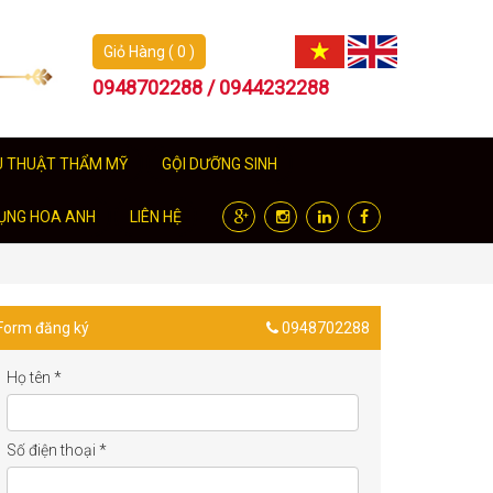
Giỏ Hàng ( 0 )
0948702288 / 0944232288
U THUẬT THẨM MỸ
GỘI DƯỠNG SINH
ỤNG HOA ANH
LIÊN HỆ
Form đăng ký
0948702288
Họ tên
*
Số điện thoại
*