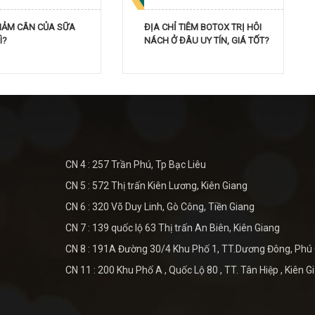
GIẢM CÂN CỦA SỮA
ĐỊA CHỈ TIÊM BOTOX TRỊ HÔI
Ì?
NÁCH Ở ĐÂU UY TÍN, GIÁ TỐT?
CN 4 : 257 Trần Phú, Tp Bạc Liêu
CN 5 : 572 Thị trấn Kiên Lương, Kiên Giang
CN 6 : 320 Võ Duy Linh, Gò Công, Tiền Giang
CN 7 : 139 quốc lộ 63 Thị trấn An Biên, Kiên Giang
CN 8 : 191A Đường 30/4 Khu Phố 1, TT.Dương Đông, Phú
CN 11 : 200 Khu Phố A , Quốc Lộ 80 , TT. Tân Hiệp , Kiên G