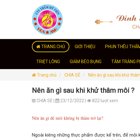
TRANG CHỦ
GIỚI THIỆU
PHUN THÊU THẨ
TRIỆT LÔNG
GIẢM BÉO BỤNG
TẮM TRẮNG PH
Trang chủ
CHIA SẺ
Nên ăn gì sau khi khử thâ
Nên ăn gì sau khi khử thâm môi ?
CHIA SẺ |
23/12/2022 |
822 lượt xem
Nên ăn gì để môi không bị thâm trở lại?
Ngoài kiêng những thực phẩm được kể trên, để môi 