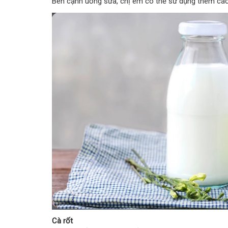
Bên cạnh uống sữa, chị em có thể sử dụng thêm các
Cà rốt