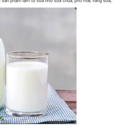
 sản phẩm làm từ sữa như sữa chua, phô mai, váng sữa,..