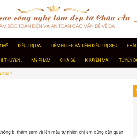
M MỸ
ĐIỀU TRỊ DA
TIÊM FILLER VÀ TIÊM ĐIỀU TRỊ SẸO
PHẪ
I THUYỀN .
MỸ PHẨM
CHIA SẺ
KHUYỄN MÃI
TUYỂN D
m môi ?
không bị thâm sạm và lên màu tự nhiên chị em cũng cần quan