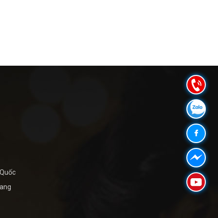
 Quốc
iang