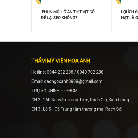
PHUN MÔI LỠ ĂN THỊT VỊT CÓ
LỢI ÍCH 
ĐỂ LẠI SẸO KHÔNG?
HẠT LÀ G
THẨM MỸ VIỆN HOA ANH
Hotline: 0944 232 288 / 0948 702 288
Email: daongocanh0808@gmail.com
TRỤ SỞ CHÍNH - TPHCM
CN 2 : 260 Nguyễn Trung Trực, Rạch Giá, Kiên Giang
CN 3 : Lô 5 - C5 Trung tâm thương mại Rạch Sỏi