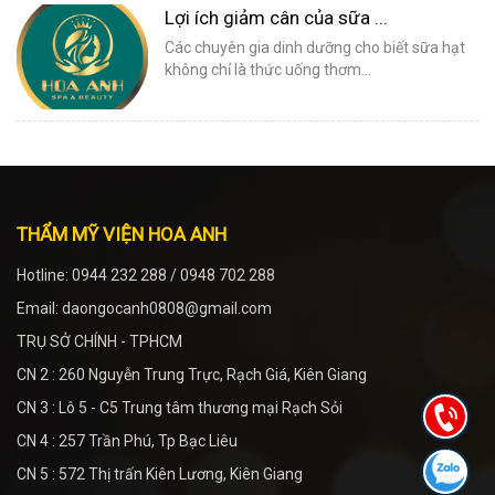
Lợi ích giảm cân của sữa ...
Các chuyên gia dinh dưỡng cho biết sữa hạt
không chỉ là thức uống thơm...
THẨM MỸ VIỆN HOA ANH
Hotline: 0944 232 288 / 0948 702 288
Email: daongocanh0808@gmail.com
TRỤ SỞ CHÍNH - TPHCM
CN 2 : 260 Nguyễn Trung Trực, Rạch Giá, Kiên Giang
CN 3 : Lô 5 - C5 Trung tâm thương mại Rạch Sỏi
CN 4 : 257 Trần Phú, Tp Bạc Liêu
CN 5 : 572 Thị trấn Kiên Lương, Kiên Giang