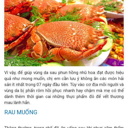
Vì vậy, để giúp vùng da sau phun hồng nhũ hoa đạt được hiệu
quả như mong muốn, chị em cần lưu ý không ăn các món hải
sản ít nhất trong 07 ngày đầu tiên. Tùy vào cơ địa mỗi người và
vùng da bị phấn rôm hồi phục nhanh hay chậm mà mẹ có thể
dành thêm thời gian cai những thực phẩm đó để vết thương
mau lành hẳn.
RAU MUỐNG
Thông thường, trong chế độ ăn uống sau khi phun xăm thẩm