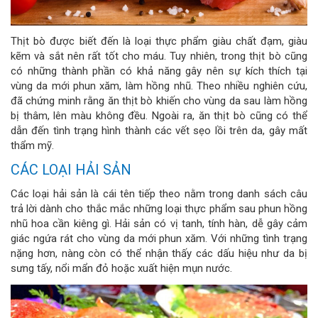
Thịt bò được biết đến là loại thực phẩm giàu chất đạm, giàu
kẽm và sắt nên rất tốt cho máu. Tuy nhiên, trong thịt bò cũng
có những thành phần có khả năng gây nên sự kích thích tại
vùng da mới phun xăm, làm hồng nhũ. Theo nhiều nghiên cứu,
đã chứng minh rằng ăn thịt bò khiến cho vùng da sau làm hồng
bị thâm, lên màu không đều. Ngoài ra, ăn thịt bò cũng có thể
dẫn đến tình trạng hình thành các vết sẹo lồi trên da, gây mất
thẩm mỹ.
CÁC LOẠI HẢI SẢN
Các loại hải sản là cái tên tiếp theo nằm trong danh sách câu
trả lời dành cho thắc mắc những loại thực phẩm sau phun hồng
nhũ hoa cần kiêng gì. Hải sản có vị tanh, tính hàn, dễ gây cảm
giác ngứa rát cho vùng da mới phun xăm. Với những tình trạng
nặng hơn, nàng còn có thể nhận thấy các dấu hiệu như da bị
sưng tấy, nổi mẩn đỏ hoặc xuất hiện mụn nước.