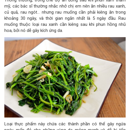
mỹ, các bác sĩ thường nhắc nhở chị em nên ăn nhiều rau xanh,
củ quả, rau ngót… nhưng rau muống cần phải kiêng ăn trong
khoảng 30 ngày, và thời gian ngắn nhất là 5 ngày đầu. Rau
muống thuộc loại rau xanh cần kiêng sau khi phun hồng nhũ
hoa, bởi nó dễ gây kích ứng da.
Loại thực phẩm này chứa các thành phần có thể gây ngứa