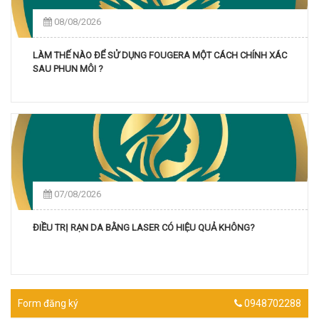
08/08/2026
LÀM THẾ NÀO ĐỂ SỬ DỤNG FOUGERA MỘT CÁCH CHÍNH XÁC
SAU PHUN MÔI ?
07/08/2026
ĐIỀU TRỊ RẠN DA BẰNG LASER CÓ HIỆU QUẢ KHÔNG?
Form đăng ký
0948702288