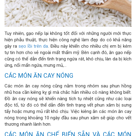
Tuy nhiên, gạo nếp lại không tốt đối với những người mới thực
hiện phẫu thuật, thực hiện công nghệ làm đẹp do có khả năng
gây ra
sẹo lồi trên da
. Điều này khiến cho nhiều chị em bị kém
tự tin hơn cho vẻ ngoài mất thẩm mỹ. Bên cạnh đó, ăn gạo nếp
cũng có thể dẫn đến tình trạng ngứa rát, khó chịu, làn da bị kích
ứng, nổi mẩn ngứa, mưng mủ,…
CÁC MÓN ĂN CAY NÓNG
Các món ăn cay nóng cũng nằm trong nhóm sau phun hồng
nhũ hoa cần kiêng kỵ gì mà chắc hẳn nhiều cô nàng không biết.
Đồ ăn cay nóng sẽ khiến nàng tích tụ nhiệt cũng như các loại
độc tố, từ đó có thể dẫn đến tình trạng vết phun xăm bị sưng
tấy hoặc mưng mủ rất khó chịu. Việc kiêng ăn các món ăn cay
nóng trong khoảng 10 ngày đầu sau phun xăm sẽ giúp cho vết
thương nhanh lành hơn.
CÁC MÓN ĂN CHẾ BIẾN SẴN VÀ CÁC MÓN