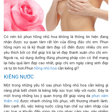
Có nên bỏ phun hồng nhũ hoa không là thông tin hiện đang
nhận được sự quan tâm rất lớn của đông đảo chị em. Phun
hồng núm vú là kỹ thuật làm đẹp cổ điển được nhiều chị em
yêu thích bởi có thể giúp trả lại vẻ đẹp thanh xuân cho chị em.
Ngoài ra, sử dụng dưỡng đúng phương pháp còn có thể mang
lại hiệu quả làm đẹp cao nhất, giúp chị em ngày càng xinh đẹp
và tự tin hơn.Phun
hồng nhũ hoa
cần kiêng gì?
KIÊNG NƯỚC
Một trong những yếu tố sau phun hồng nhũ hoa cần kiêng gì
nàng phải biết chính là kiêng tiếp xúc trực tiếp với nước. Đây là
một trong những lưu ý quan trọng để giúp vùng da
phun xăm
thẩm mỹ
được nhanh chóng hồi phục, vết thương nhanh lành.
Bên cạnh đó, việc kiêng nước cũng hạn chế sự xâm nhập của
các loại vi khuẩn đến vùng da còn nhạy cảm này, gây nhiễm