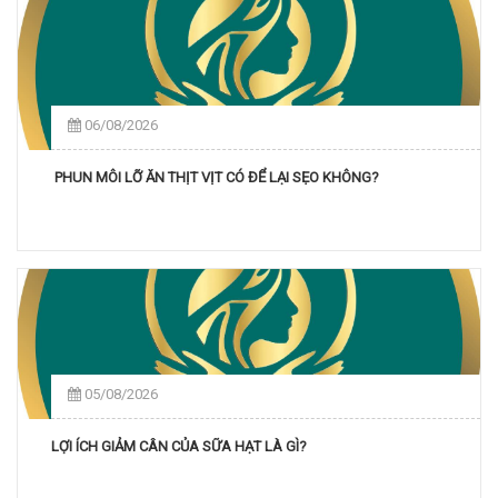
06/08/2026
PHUN MÔI LỠ ĂN THỊT VỊT CÓ ĐỂ LẠI SẸO KHÔNG?
05/08/2026
LỢI ÍCH GIẢM CÂN CỦA SỮA HẠT LÀ GÌ?