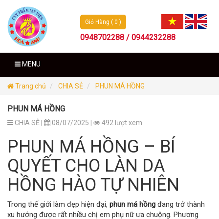
Giỏ Hàng ( 0 )
0948702288 / 0944232288
MENU
Trang chủ
CHIA SẺ
PHUN MÁ HỒNG
PHUN MÁ HỒNG
CHIA SẺ |
08/07/2025 |
492 lượt xem
PHUN MÁ HỒNG – BÍ
QUYẾT CHO LÀN DA
HỒNG HÀO TỰ NHIÊN
Trong thế giới làm đẹp hiện đại,
phun má hồng
đang trở thành
xu hướng được rất nhiều chị em phụ nữ ưa chuộng. Phương