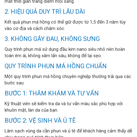
mất thời gian trang điểm mỗi sáng.
2. HIỆU QUẢ DUY TRÌ LÂU DÀI
Kết quả phun má hồng có thể giữ được từ 1,5 đến 3 năm tùy
vào cơ địa và cách chăm sóc.
3. KHÔNG GÂY ĐAU, KHÔNG SƯNG
Quy trình phun má sử dụng đầu kim nano siêu nhỏ nên hoàn
toàn êm ái, không xâm lấn sâu, không để lại sẹo.
QUY TRÌNH PHUN MÁ HỒNG CHUẨN
Một quy trình phun má hồng chuyên nghiệp thường trải qua các
bước sau:
BƯỚC 1: THĂM KHÁM VÀ TƯ VẤN
Kỹ thuật viên sẽ kiểm tra da và tư vấn màu sắc phù hợp với
khuôn mặt, làn da của bạn.
BƯỚC 2: VỆ SINH VÀ Ủ TÊ
Làm sạch vùng da cần phun và ủ tê để khách hàng cảm thấy dễ