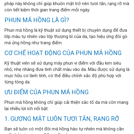
pháp này không chỉ giúp khuôn mặt trở nên tươi tắn, rạng rỡ mà
còn tiết kiệm thời gian trang điểm mỗi ngày.
PHUN MÁ HỒNG LÀ GÌ?
Phun má hồng là kỹ thuật sử dụng thiết bị chuyên dụng để đưa
lớp màu tự nhiên vào lớp thượng bì của da, tạo hiệu ứng đôi gò
má ửng hồng như trang điểm.
CƠ CHẾ HOẠT ĐỘNG CỦA PHUN MÁ HỒNG
Kỹ thuật viên sẽ sử dụng máy phun vi điểm với đầu kim siêu
nhỏ, nhẹ nhàng đưa tinh chất màu vào da. Màu được sử dụng là
mực hữu cơ lành tính, có thể điều chỉnh sắc độ phù hợp với
từng tông da.
ƯU ĐIỂM CỦA PHUN MÁ HỒNG
Phun má hồng không chỉ giúp cải thiện sắc tố da mà còn mang
lại nhiều lợi ích nổi bật:
1. GƯƠNG MẶT LUÔN TƯƠI TẮN, RẠNG RỠ
Bạn sẽ luôn có một đôi má hồng hào tự nhiên mà không cần