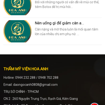
Đối với những người có vấn đề về mùi cơ thể,
tiêm Botox để trị mùi hôi...
Nên uống gì để giảm cân a...
Cân nặng và mỡ thừa luôn là mối quan tâm
lớn của nhiều chị em phụ nữ. ...
THẨM MỸ VIỆN HOA ANH
Hotline: 0944 232 288 / 0948 702 288
Email: daongocanh0808@gmail.com
TRỤ SỞ CHÍNH - TPHCM
CN 2 : 260 Nguyễn Trung Trực, Rạch Giá, Kiên Giang