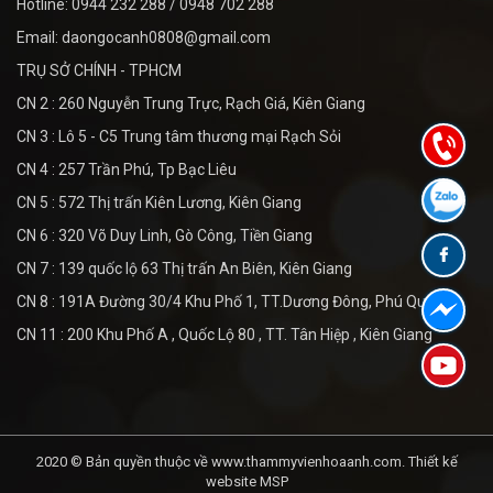
Hotline: 0944 232 288 / 0948 702 288
Email: daongocanh0808@gmail.com
TRỤ SỞ CHÍNH - TPHCM
CN 2 : 260 Nguyễn Trung Trực, Rạch Giá, Kiên Giang
CN 3 : Lô 5 - C5 Trung tâm thương mại Rạch Sỏi
CN 4 : 257 Trần Phú, Tp Bạc Liêu
CN 5 : 572 Thị trấn Kiên Lương, Kiên Giang
CN 6 : 320 Võ Duy Linh, Gò Công, Tiền Giang
CN 7 : 139 quốc lộ 63 Thị trấn An Biên, Kiên Giang
CN 8 : 191A Đường 30/4 Khu Phố 1, TT.Dương Đông, Phú Quốc
CN 11 : 200 Khu Phố A , Quốc Lộ 80 , TT. Tân Hiệp , Kiên Giang
2020 © Bản quyền thuộc về www.thammyvienhoaanh.com.
Thiết kế
website MSP