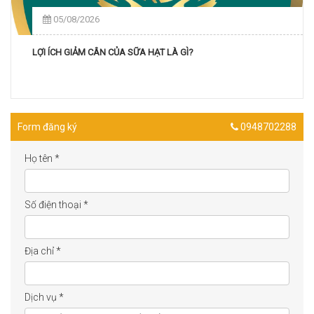
05/08/2026
LỢI ÍCH GIẢM CÂN CỦA SỮA HẠT LÀ GÌ?
Form đăng ký
0948702288
Họ tên
*
Số điện thoại
*
Địa chỉ
*
Dịch vụ
*