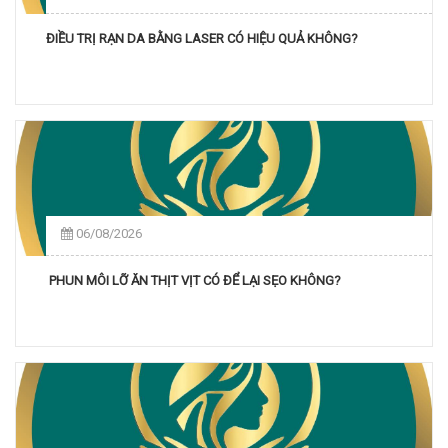
ĐIỀU TRỊ RẠN DA BẰNG LASER CÓ HIỆU QUẢ KHÔNG?
06/08/2026
PHUN MÔI LỠ ĂN THỊT VỊT CÓ ĐỂ LẠI SẸO KHÔNG?