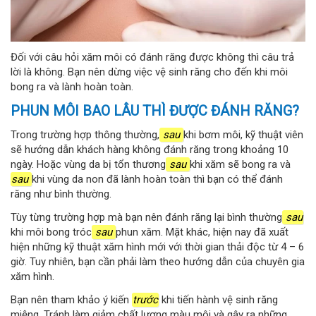
Đối với câu hỏi xăm môi có đánh răng được không thì câu trả
lời là không. Bạn nên dừng việc vệ sinh răng cho đến khi môi
bong ra và lành hoàn toàn.
PHUN MÔI BAO LÂU THÌ ĐƯỢC ĐÁNH RĂNG?
Trong trường hợp thông thường,
sau
khi bơm môi, kỹ thuật viên
sẽ hướng dẫn khách hàng không đánh răng trong khoảng 10
ngày. Hoặc vùng da bị tổn thương
sau
khi xăm sẽ bong ra và
sau
khi vùng da non đã lành hoàn toàn thì bạn có thể đánh
răng như bình thường.
Tùy từng trường hợp mà bạn nên đánh răng lại bình thường
sau
khi môi bong tróc
sau
phun xăm. Mặt khác, hiện nay đã xuất
hiện những kỹ thuật xăm hình mới với thời gian thải độc từ 4 – 6
giờ. Tuy nhiên, bạn cần phải làm theo hướng dẫn của chuyên gia
xăm hình.
Bạn nên tham khảo ý kiến ​​
trước
khi tiến hành vệ sinh răng
miệng. Tránh làm giảm chất lượng màu môi và gây ra những