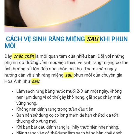
CÁCH VỆ SINH RĂNG MIỆNG
SAU
KHI PHUN
MÔI
Đây
chắc chắn
là mối quan tâm của nhiều bạn. Đối với những
phụ nữ có đường viền môi, việc thiếu vệ sinh răng miệng có thể
ảnh hưởng rất lớn đến sức khỏe của họ. Tham khảo ngay
hướng dẫn vệ sinh răng miệng
sau
phun môi của chuyên gia
Hoa Anh như
sau
:
Làm sạch răng bằng nước muối 2-3 lần một ngày. Không
nên lạm dụng vì có thể gây khô họng, gãi hoặc chảy máu
vùng họng.
Không nên đánh răng trong tuần đầu tiên
Bạn nên sử dụng cọ có lông mềm để hạn chế tối đa tổn
thương cho vùng môi.
Khi bạn bắt đầu đánh răng lại, hãy thực hiện nhẹ nhàng.
Niềng răng vẫn có thể được làm sạch bằng bàn chải đánh