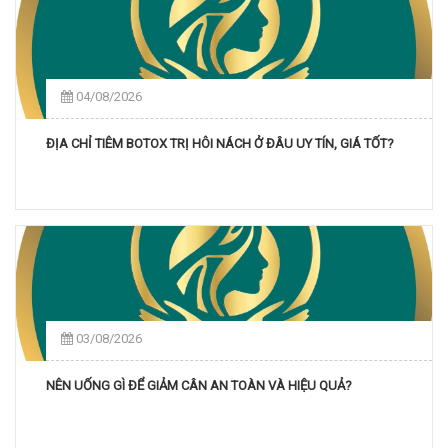
04/08/2026
ĐỊA CHỈ TIÊM BOTOX TRỊ HÔI NÁCH Ở ĐÂU UY TÍN, GIÁ TỐT?
03/08/2026
NÊN UỐNG GÌ ĐỂ GIẢM CÂN AN TOÀN VÀ HIỆU QUẢ?