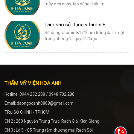
mày mỗi ngày, tạo dáng chân m...
Làm sao sử dụng vitamin B...
Sử dụng vitamin B1 để làm trắng da là một
trong những “bí quyết” được ...
THẨM MỸ VIỆN HOA ANH
Hotline: 0944 232 288 / 0948 702 288
Email: daongocanh0808@gmail.com
TRỤ SỞ CHÍNH - TPHCM
CN 2 : 260 Nguyễn Trung Trực, Rạch Giá, Kiên Giang
CN 3 : Lô 5 - C5 Trung tâm thương mại Rạch Sỏi