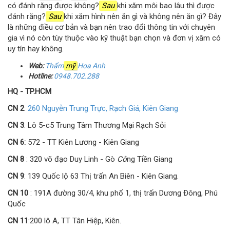
có đánh răng được không?
Sau
khi xăm môi bao lâu thì được
đánh răng?
Sau
khi xăm hình nên ăn gì và không nên ăn gì? Đây
là những điều cơ bản và bạn nên trao đổi thông tin với chuyên
gia vì nó còn tùy thuộc vào kỹ thuật bạn chọn và đơn vị xăm có
uy tín hay không.
Web:
Thẩm
mỹ
Hoa Anh
Hotline:
0948.702.288
HQ - TP.HCM
CN 2
:
260 Nguyễn Trung Trực, Rạch Giá, Kiên Giang
CN 3
: Lô 5-c5 Trung Tâm Thương Mại Rạch Sỏi
CN 6:
572 - TT Kiên Lương - Kiên Giang
CN 8
: 320 võ đạo Duy Linh - Gò
Cô
ng Tiền Giang
CN 9
: 139 Quốc lộ 63 Thị trấn An Biên - Kiên Giang.
CN 10
: 191A đường 30/4, khu phố 1, thị trấn Dương Đông, Phú
Quốc
CN 11
:200 lô A, TT Tân Hiệp, Kiên.