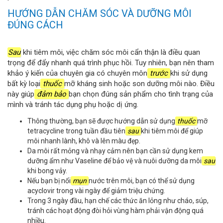
HƯỚNG DẪN CHĂM SÓC VÀ DƯỠNG MÔI
ĐÚNG CÁCH
Sau
khi tiêm môi, việc chăm sóc môi cẩn thận là điều quan
trọng để đẩy nhanh quá trình phục hồi. Tuy nhiên, bạn nên tham
khảo ý kiến ​​của chuyên gia có chuyên môn
trước
khi sử dụng
bất kỳ loại
thuốc
mỡ kháng sinh hoặc son dưỡng môi nào. Điều
này giúp
đảm bảo
bạn chọn đúng sản phẩm cho tình trạng của
mình và tránh tác dụng phụ hoặc dị ứng.
Thông thường, bạn sẽ được hướng dẫn sử dụng
thuốc
mỡ
tetracycline trong tuần đầu tiên
sau
khi tiêm môi để giúp
môi nhanh lành, khô và lên màu đẹp.
Da môi rất mỏng và nhạy cảm nên bạn cần sử dụng kem
dưỡng ẩm như Vaseline để bảo vệ và nuôi dưỡng da môi
sau
khi bong vảy.
Nếu bạn bị nổi
mụn
nước trên môi, bạn có thể sử dụng
acyclovir trong vài ngày để giảm triệu chứng.
Trong 3 ngày đầu, hạn chế các thức ăn lỏng như cháo, súp,
tránh các hoạt động đòi hỏi vùng hàm phải vận động quá
nhiều.