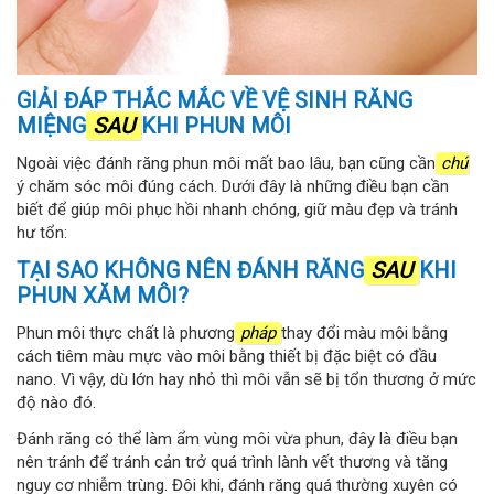
GIẢI ĐÁP THẮC MẮC VỀ VỆ SINH RĂNG
MIỆNG
SAU
KHI PHUN MÔI
Ngoài việc đánh răng phun môi mất bao lâu, bạn cũng cần
chú
ý chăm sóc môi đúng cách. Dưới đây là những điều bạn cần
biết để giúp môi phục hồi nhanh chóng, giữ màu đẹp và tránh
hư tổn:
TẠI SAO KHÔNG NÊN ĐÁNH RĂNG
SAU
KHI
PHUN XĂM MÔI?
Phun môi thực chất là phương
pháp
thay đổi màu môi bằng
cách tiêm màu mực vào môi bằng thiết bị đặc biệt có đầu
nano. Vì vậy, dù lớn hay nhỏ thì môi vẫn sẽ bị tổn thương ở mức
độ nào đó.
Đánh răng có thể làm ẩm vùng môi vừa phun, đây là điều bạn
nên tránh để tránh cản trở quá trình lành vết thương và tăng
nguy cơ nhiễm trùng. Đôi khi, đánh răng quá thường xuyên có