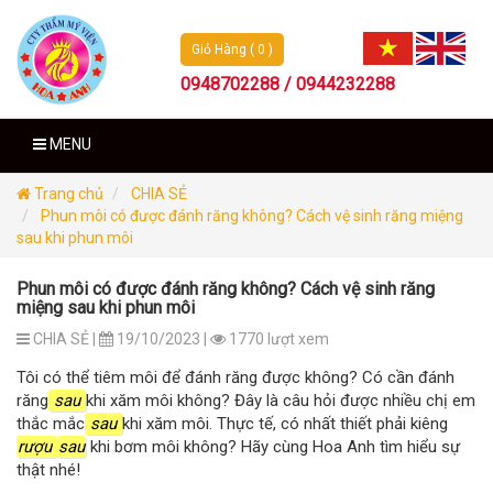
Giỏ Hàng ( 0 )
0948702288 / 0944232288
MENU
Trang chủ
CHIA SẺ
Phun môi có được đánh răng không? Cách vệ sinh răng miệng
sau khi phun môi
Phun môi có được đánh răng không? Cách vệ sinh răng
miệng sau khi phun môi
CHIA SẺ |
19/10/2023 |
1770 lượt xem
Tôi có thể tiêm môi để đánh răng được không? Có cần đánh
răng
sau
khi xăm môi không? Đây là câu hỏi được nhiều chị em
thắc mắc
sau
khi xăm môi. Thực tế, có nhất thiết phải kiêng
rượu
sau
khi bơm môi không? Hãy cùng Hoa Anh tìm hiểu sự
thật nhé!