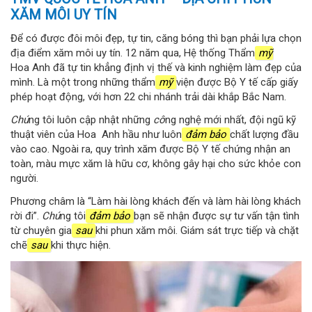
XĂM MÔI UY TÍN
Để có được đôi môi đẹp, tự tin, căng bóng thì bạn phải lựa chọn
địa điểm xăm môi uy tín. 12 năm qua, Hệ thống Thẩm
mỹ
Hoa Anh đã tự tin khẳng định vị thế và kinh nghiệm làm đẹp của
mình. Là một trong những thẩm
mỹ
viện được Bộ Y tế cấp giấy
phép hoạt động, với hơn 22 chi nhánh trải dài khắp Bắc Nam.
Chú
ng tôi luôn cập nhật những
cô
ng nghệ mới nhất, đội ngũ kỹ
thuật viên của Hoa Anh hầu như luôn
đảm bảo
chất lượng đầu
vào cao. Ngoài ra, quy trình xăm được Bộ Y tế chứng nhận an
toàn, màu mực xăm là hữu cơ, không gây hại cho sức khỏe con
người.
Phương châm là “Làm hài lòng khách đến và làm hài lòng khách
rời đi”.
Chú
ng tôi
đảm bảo
bạn sẽ nhận được sự tư vấn tận tình
từ chuyên gia
sau
khi phun xăm môi. Giám sát trực tiếp và chặt
chẽ
sau
khi thực hiện.