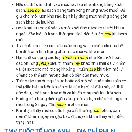
Nếu có thức ăn dính vào môi, hãy lau nhẹ nhàng bằng khăn
sạch,
sau đó
lau sạch bằng tăm bông nhúng nước muối. Để
giữ cho môi luôn khô ráo, bạn hãy dùng một miếng bông gòn
sạch khác để lau khô.
Đeo khẩu trang để bảo vệ môi khỏi ánh nắng mặt trời khi ra
ngoài, đặc biệt là trong thời gian từ 3 đến 6 tuần
sau
khi bơm
môi.
Tránh để môi tiếp xúc với nước nóng và có chứa clo như bể
bơi để tránh tình trạng phai màu môi và khô môi.
Hạn chế sử dụng các loại
thuốc
trị mụn
như Retin-A hoặc
các phương
pháp
điều trị thẩm
mỹ
khác như mài da vi điểm
và lột axit cho môi trong khoảng 1 tuần
sau
khi tiêm môi vì
chú
ng có thể ảnh hưởng đến độ bền của màu mực.
Tránh tập thể dục quá sức hoặc đổ mồ hôi quá nhiều trên cơ
thể (đặc biệt là trên khuôn mặt của bạn), vì điều này có thể
gây đau, khó bong tróc môi và khiến màu môi lâu trôi hơn.
Không nên trang điểm gần vùng môi và hạn chế sử dụng son
môi trong 3 ngày đầu
sau
khi phun môi.
Khi nhận thấy môi có dấu hiệu bất thường
sau
phun, bạn
nên đi khám ngay và gặp bác sĩ chuyên khoa thay vì tự điều
trị tại nhà.
TMV QUỐC TẾ HOA ANH – ĐỊA CHỈ PHUN