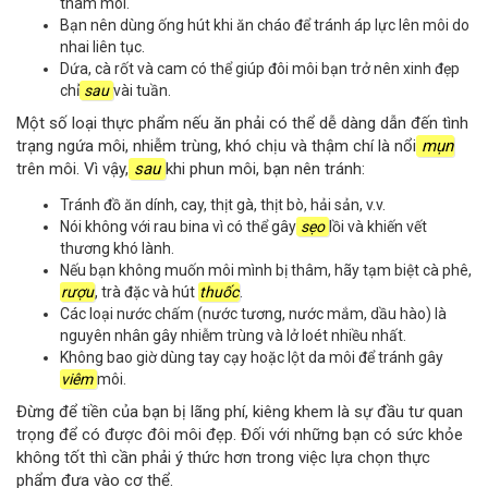
thâm môi.
Bạn nên dùng ống hút khi ăn cháo để tránh áp lực lên môi do
nhai liên tục.
Dứa, cà rốt và cam có thể giúp đôi môi bạn trở nên xinh đẹp
chỉ
sau
vài tuần.
Một số loại thực phẩm nếu ăn phải có thể dễ dàng dẫn đến tình
trạng ngứa môi, nhiễm trùng, khó chịu và thậm chí là nổi
mụn
trên môi. Vì vậy,
sau
khi phun môi, bạn nên tránh:
Tránh đồ ăn dính, cay, thịt gà, thịt bò, hải sản, v.v.
Nói không với rau bina vì có thể gây
sẹo
lồi và khiến vết
thương khó lành.
Nếu bạn không muốn môi mình bị thâm, hãy tạm biệt cà phê,
rượu
, trà đặc và hút
thuốc
.
Các loại nước chấm (nước tương, nước mắm, dầu hào) là
nguyên nhân gây nhiễm trùng và lở loét nhiều nhất.
Không bao giờ dùng tay cạy hoặc lột da môi để tránh gây
viêm
môi.
Đừng để tiền của bạn bị lãng phí, kiêng khem là sự đầu tư quan
trọng để có được đôi môi đẹp. Đối với những bạn có sức khỏe
không tốt thì cần phải ý thức hơn trong việc lựa chọn thực
phẩm đưa vào cơ thể.