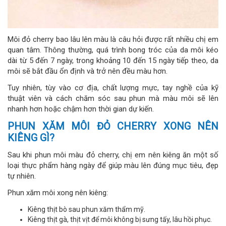
Môi đỏ cherry bao lâu lên màu là câu hỏi được rất nhiều chị em
quan tâm. Thông thường, quá trình bong tróc của da môi kéo
dài từ 5 đến 7 ngày, trong khoảng 10 đến 15 ngày tiếp theo, da
môi sẽ bắt đầu ổn định và trở nên đều màu hơn.
Tuy nhiên, tùy vào cơ địa, chất lượng mực, tay nghề của kỹ
thuật viên và cách chăm sóc sau phun mà màu môi sẽ lên
nhanh hơn hoặc chậm hơn thời gian dự kiến.
PHUN XĂM MÔI ĐỎ CHERRY XONG NÊN
KIÊNG GÌ?
Sau khi phun môi màu đỏ cherry, chị em nên kiêng ăn một số
loại thực phẩm hàng ngày để giúp màu lên đúng mục tiêu, đẹp
tự nhiên.
Phun xăm môi xong nên kiêng:
Kiêng thịt bò sau phun xăm thẩm mỹ.
Kiêng thịt gà, thịt vịt để môi không bị sưng tấy, lâu hồi phục.