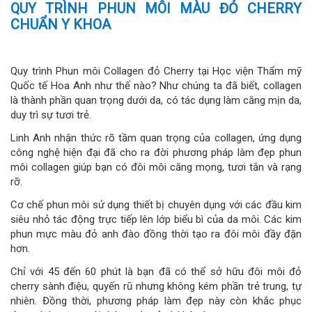
QUY TRÌNH PHUN MÔI MÀU ĐỎ CHERRY
CHUẨN Y KHOA
Quy trình Phun môi Collagen đỏ Cherry tại Học viện Thẩm mỹ
Quốc tế Hoa Anh như thế nào? Như chúng ta đã biết, collagen
là thành phần quan trọng dưới da, có tác dụng làm căng mịn da,
duy trì sự tươi trẻ.
Linh Anh nhận thức rõ tầm quan trọng của collagen, ứng dụng
công nghệ hiện đại đã cho ra đời phương pháp làm đẹp phun
môi collagen giúp bạn có đôi môi căng mọng, tươi tắn và rạng
rỡ.
Cơ chế phun môi sử dụng thiết bị chuyên dụng với các đầu kim
siêu nhỏ tác động trực tiếp lên lớp biểu bì của da môi. Các kim
phun mực màu đỏ anh đào đồng thời tạo ra đôi môi đầy đặn
hơn.
Chỉ với 45 đến 60 phút là bạn đã có thể sở hữu đôi môi đỏ
cherry sành điệu, quyến rũ nhưng không kém phần trẻ trung, tự
nhiên. Đồng thời, phương pháp làm đẹp này còn khắc phục