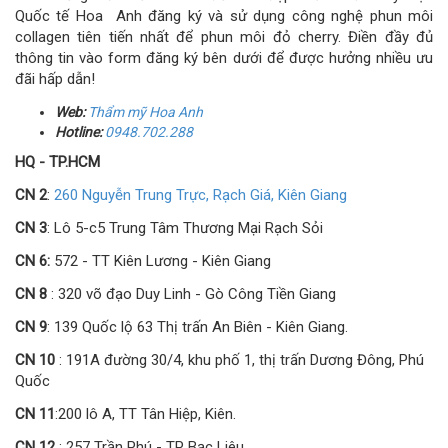
Quốc tế Hoa Anh đăng ký và sử dụng công nghệ phun môi
collagen tiên tiến nhất để phun môi đỏ cherry. Điền đầy đủ
thông tin vào form đăng ký bên dưới để được hưởng nhiều ưu
đãi hấp dẫn!
Web:
Thẩm mỹ Hoa Anh
Hotline:
0948.702.288
HQ - TP.HCM
CN 2
:
260 Nguyễn Trung Trực, Rạch Giá, Kiên Giang
CN 3
: Lô 5-c5 Trung Tâm Thương Mại Rạch Sỏi
CN 6:
572 - TT Kiên Lương - Kiên Giang
CN 8
: 320 võ đạo Duy Linh - Gò Công Tiền Giang
CN 9
: 139 Quốc lộ 63 Thị trấn An Biên - Kiên Giang.
CN 10
: 191A đường 30/4, khu phố 1, thị trấn Dương Đông, Phú
Quốc
CN 11
:200 lô A, TT Tân Hiệp, Kiên.
CN 12
: 257 Trần Phú - TP Bạc Liêu