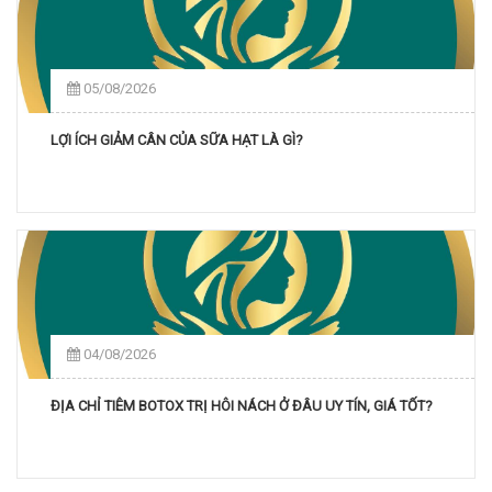
05/08/2026
LỢI ÍCH GIẢM CÂN CỦA SỮA HẠT LÀ GÌ?
04/08/2026
ĐỊA CHỈ TIÊM BOTOX TRỊ HÔI NÁCH Ở ĐÂU UY TÍN, GIÁ TỐT?