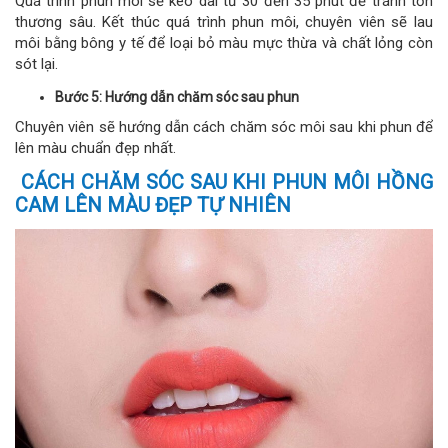
Quá trình phun môi sẽ kéo dài từ 30 đến 35 phút để tránh tổn
thương sâu. Kết thúc quá trình phun môi, chuyên viên sẽ lau
môi bằng bông y tế để loại bỏ màu mực thừa và chất lỏng còn
sót lại.
Bước 5: Hướng dẫn chăm sóc sau phun
Chuyên viên sẽ hướng dẫn cách chăm sóc môi sau khi phun để
lên màu chuẩn đẹp nhất.
CÁCH CHĂM SÓC SAU KHI PHUN MÔI HỒNG
CAM LÊN MÀU ĐẸP TỰ NHIÊN