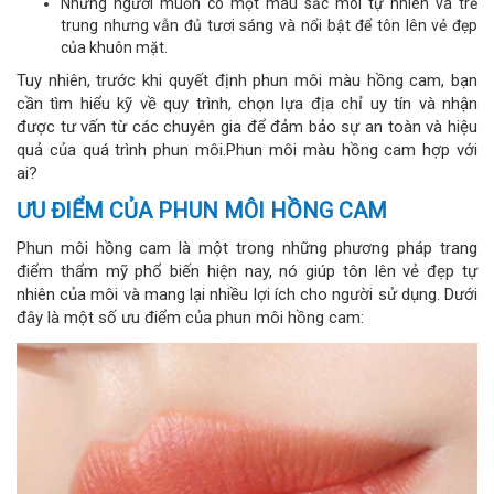
Những người muốn có một màu sắc môi tự nhiên và trẻ
trung nhưng vẫn đủ tươi sáng và nổi bật để tôn lên vẻ đẹp
của khuôn mặt.
Tuy nhiên, trước khi quyết định phun môi màu hồng cam, bạn
cần tìm hiểu kỹ về quy trình, chọn lựa địa chỉ uy tín và nhận
được tư vấn từ các chuyên gia để đảm bảo sự an toàn và hiệu
quả của quá trình phun môi.Phun môi màu hồng cam hợp với
ai?
ƯU ĐIỂM CỦA PHUN MÔI HỒNG CAM
Phun môi hồng cam là một trong những phương pháp trang
điểm thẩm mỹ phổ biến hiện nay, nó giúp tôn lên vẻ đẹp tự
nhiên của môi và mang lại nhiều lợi ích cho người sử dụng. Dưới
đây là một số ưu điểm của phun môi hồng cam: