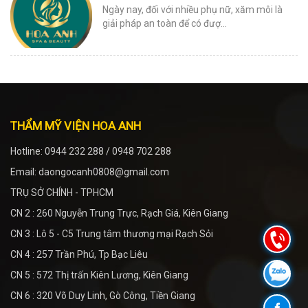
Ngày nay, đối với nhiều phụ nữ, xăm môi là
giải pháp an toàn để có đượ...
THẨM MỸ VIỆN HOA ANH
Hotline: 0944 232 288 / 0948 702 288
Email: daongocanh0808@gmail.com
TRỤ SỞ CHÍNH - TPHCM
CN 2 : 260 Nguyễn Trung Trực, Rạch Giá, Kiên Giang
CN 3 : Lô 5 - C5 Trung tâm thương mại Rạch Sỏi
CN 4 : 257 Trần Phú, Tp Bạc Liêu
CN 5 : 572 Thị trấn Kiên Lương, Kiên Giang
CN 6 : 320 Võ Duy Linh, Gò Công, Tiền Giang