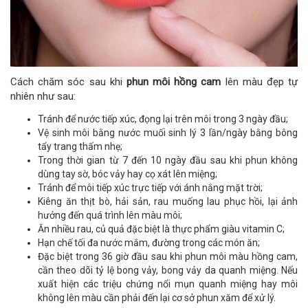
Cách chăm sóc sau khi
phun môi hồng cam
lên màu đẹp tự
nhiên như sau:
Tránh để nước tiếp xúc, đọng lại trên môi trong 3 ngày đầu;
Vệ sinh môi bằng nước muối sinh lý 3 lần/ngày bằng bông
tẩy trang thấm nhẹ;
Trong thời gian từ 7 đến 10 ngày đầu sau khi phun không
dùng tay sờ, bóc vảy hay cọ xát lên miệng;
Tránh để môi tiếp xúc trực tiếp với ánh nắng mặt trời;
Kiêng ăn thịt bò, hải sản, rau muống lau phục hồi, lại ảnh
hưởng đến quá trình lên màu môi;
Ăn nhiều rau, củ quả đặc biệt là thực phẩm giàu vitamin C;
Hạn chế tối đa nước mắm, đường trong các món ăn;
Đặc biệt trong 36 giờ đầu sau khi phun môi màu hồng cam,
cần theo dõi tỷ lệ bong vảy, bong vảy da quanh miệng. Nếu
xuất hiện các triệu chứng nổi mụn quanh miệng hay môi
không lên màu cần phải đến lại cơ sở phun xăm để xử lý.