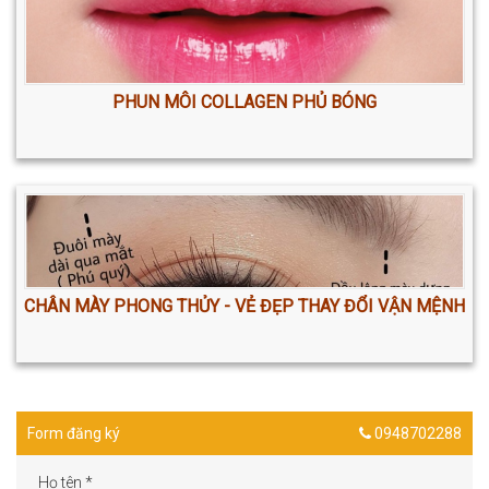
PHUN MÔI COLLAGEN PHỦ BÓNG
CHÂN MÀY PHONG THỦY - VẺ ĐẸP THAY ĐỔI VẬN MỆNH
Form đăng ký
0948702288
Họ tên
*