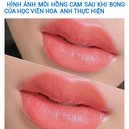
HÌNH ẢNH MÔI HỒNG CAM SAU KHI BONG
CỦA HỌC VIÊN HOA ANH THỰC HIỆN