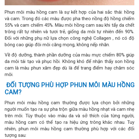
Phun môi màu hồng cam là sự kết hợp của hai sắc thái: hồng
và cam. Trong đó các màu được pha theo nồng độ hồng chiếm
55% và cam chiếm 45%. Màu môi hồng cam sau khi tẩy da chết
trông rất tự nhiên và tươi trẻ, giống da môi tự nhiên đến 90%.
Đối với những phụ nữ lựa chọn công nghệ Collagen , nó có độ
bóng cao giúp đôi môi căng mọng, không nếp nhăn.
Về độ dưỡng, thành phần dưỡng của màu mực chiếm 80% giúp
da môi tái tạo và phục hồi. Không khó để nhận thấy son hồng
cam là màu phun xăm đẹp dù là để trang điểm hay chăm sóc
môi.
ĐỐI TƯỢNG PHÙ HỢP PHUN MÔI MÀU HỒNG
CAM?
Phun môi màu hồng cam thường được lựa chọn bởi những
người muốn tạo ra sự pha trộn giữa màu hồng nhạt và cam nhẹ
trên môi. Tùy thuộc vào màu da và sở thích của từng người,
màu hồng cam có thể tạo ra hiệu ứng trông khác nhau. Tuy
nhiên, phun môi màu hồng cam thường phù hợp với các đối
tượng sau: