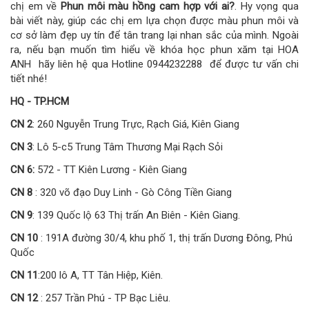
chị em về
Phun môi màu hồng cam hợp với ai?
. Hy vọng qua
bài viết này, giúp các chị em lựa chọn được màu phun môi và
cơ sở làm đẹp uy tín để tân trang lại nhan sắc của mình. Ngoài
ra, nếu bạn muốn tìm hiểu về khóa học phun xăm tại HOA
ANH hãy liên hệ qua Hotline 0944232288 để được tư vấn chi
tiết nhé!
HQ - TP.HCM
CN 2
: 260 Nguyễn Trung Trực, Rạch Giá, Kiên Giang
CN 3
: Lô 5-c5 Trung Tâm Thương Mại Rạch Sỏi
CN 6:
572 - TT Kiên Lương - Kiên Giang
CN 8
: 320 võ đạo Duy Linh - Gò Công Tiền Giang
CN 9
: 139 Quốc lộ 63 Thị trấn An Biên - Kiên Giang.
CN 10
: 191A đường 30/4, khu phố 1, thị trấn Dương Đông, Phú
Quốc
CN 11
:200 lô A, TT Tân Hiệp, Kiên.
CN 12
: 257 Trần Phú - TP Bạc Liêu.