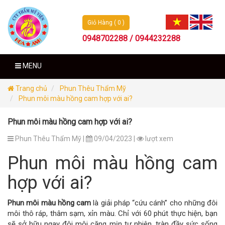
Giỏ Hàng ( 0 )
0948702288 / 0944232288
MENU
Trang chủ
Phun Thêu Thẩm Mỹ
Phun môi màu hồng cam hợp với ai?
Phun môi màu hồng cam hợp với ai?
Phun Thêu Thẩm Mỹ |
09/04/2023 |
lượt xem
Phun môi màu hồng cam
hợp với ai?
Phun môi màu hồng cam
là giải pháp “cứu cánh” cho những đôi
môi thô ráp, thâm sạm, xỉn màu. Chỉ với 60 phút thực hiện, bạn
sẽ sở hữu ngay đôi môi căng mịn tự nhiên, tràn đầy sức sống