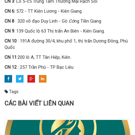
CN 3
: Lô 5-c5 Trung Tâm Thương Mại Rạch Sỏi
CN 6:
572 - TT Kiên Lương - Kiên Giang
CN 8
: 320 võ đạo Duy Linh - Gò
Cô
ng Tiền Giang
CN 9
: 139 Quốc lộ 63 Thị trấn An Biên - Kiên Giang.
CN 10
: 191A đường 30/4, khu phố 1, thị trấn Dương Đông, Phú
Quốc
CN 11
:200 lô A, TT Tân Hiệp, Kiên.
CN 12
: 257 Trần Phú - TP Bạc Liêu
Tags:
CÁC BÀI VIẾT LIÊN QUAN