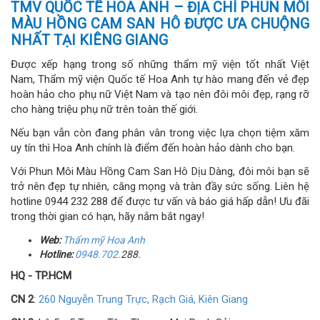
TMV QUỐC TẾ HOA ANH – ĐỊA CHỈ PHUN MÔI
MÀU HỒNG CAM SAN HÔ ĐƯỢC ƯA CHUỘNG
NHẤT TẠI KIÊNG GIANG
Được xếp hạng trong số những thẩm mỹ viện tốt nhất Việt
Nam, Thẩm mỹ viện Quốc tế Hoa Anh tự hào mang đến vẻ đẹp
hoàn hảo cho phụ nữ Việt Nam và tạo nên đôi môi đẹp, rạng rỡ
cho hàng triệu phụ nữ trên toàn thế giới.
Nếu bạn vẫn còn đang phân vân trong việc lựa chọn tiệm xăm
uy tín thì Hoa Anh chính là điểm đến hoàn hảo dành cho bạn.
Với Phun Môi Màu Hồng Cam San Hô Dịu Dàng, đôi môi bạn sẽ
trở nên đẹp tự nhiên, căng mọng và tràn đầy sức sống. Liên hệ
hotline 0944 232 288 để được tư vấn và báo giá hấp dẫn! Ưu đãi
trong thời gian có hạn, hãy nắm bắt ngay!
Web:
Thẩm
mỹ
Hoa Anh
Hotline:
0948.702.
288.
HQ - TP.HCM
CN 2
:
260 Nguyễn Trung Trực, Rạch Giá, Kiên Giang