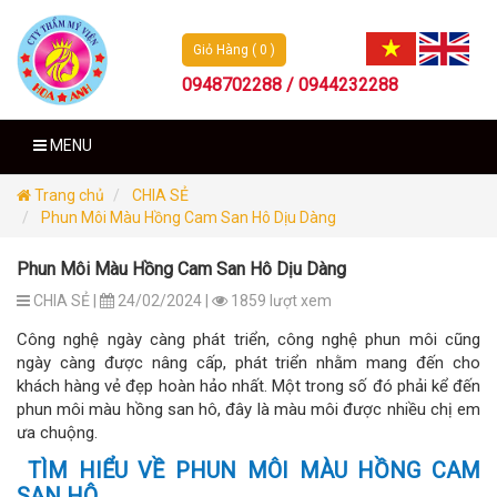
Giỏ Hàng ( 0 )
0948702288 / 0944232288
MENU
Trang chủ
CHIA SẺ
Phun Môi Màu Hồng Cam San Hô Dịu Dàng
Phun Môi Màu Hồng Cam San Hô Dịu Dàng
CHIA SẺ |
24/02/2024 |
1859 lượt xem
Công nghệ ngày càng phát triển, công nghệ phun môi cũng
ngày càng được nâng cấp, phát triển nhằm mang đến cho
khách hàng vẻ đẹp hoàn hảo nhất. Một trong số đó phải kể đến
phun môi màu hồng san hô, đây là màu môi được nhiều chị em
ưa chuộng.
TÌM HIỂU VỀ PHUN MÔI MÀU HỒNG CAM
SAN HÔ