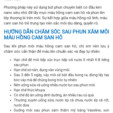
Phương pháp này sử dụng bút phun chuyên biệt có đầu kim
nano siêu nhỏ để lấy mực màu hồng cam san hô và phun lên
lớp thượng bì trên môi. Sự kết hợp giữa màu hồng nữ tính, màu
cam san hô trẻ trung tạo nên sắc môi dịu dàng, quyến rũ.
HƯỚNG DẪN CHĂM SÓC SAU PHUN XĂM MÔI
MÀU HỒNG CAM SAN HÔ
Sau khi phun môi màu hồng cam san hô, chị em nên lưu ý
chăm sóc cẩn thận để màu lên chuẩn xác và đẹp tự nhiên.
Hạn chế để môi tiếp xúc trực tiếp với nước ít nhất 4-8 tiếng
sau phun.
Hạn chế sờ nắn, đụng vào vùng môi.
Sau 3 đến 5 ngày, vảy môi sẽ bắt đầu bong ra, đừng lấy tay
bóc vảy mà để chúng bong tróc tự nhiên.
Nên uống sữa và uống nhiều nước lọc sau phun môi.
Hạn chế thức khuya.
Có chế độ ăn uống dinh dưỡng, ăn nhiều rau củ quả.
Thường xuyên uống sữa, nước ép cà chua, nước ép cà rốt,
nước dừa.
Dưỡng môi sau phun xăm thẩm mỹ bằng Vaseline, son