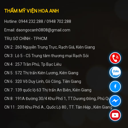
THẨM MỸ VIỆN HOA ANH
Hotline: 0944 232 288 / 0948 702 288
Email: daongocanh0808@gmail.com
TRỤ SỞ CHÍNH - TPHCM
CN 2 : 260 Nguyễn Trung Trực, Rạch Giá, Kiên Giang
CN 3 : Lô 5 - C5 Trung tâm thương mại Rạch Sỏi
CN 4 : 257 Trần Phú, Tp Bạc Liêu
CN 5 : 572 Thị trấn Kiên Lương, Kiên Giang
CN 6 : 320 Võ Duy Linh, Gò Công, Tiền Giang
CN 7 : 139 quốc lộ 63 Thị trấn An Biên, Kiên Giang
CN 8 : 191A Đường 30/4 Khu Phố 1, TT.Dương Đông, Phú Quốc
CN 11 : 200 Khu Phố A , Quốc Lộ 80 , TT. Tân Hiệp , Kiên Giang