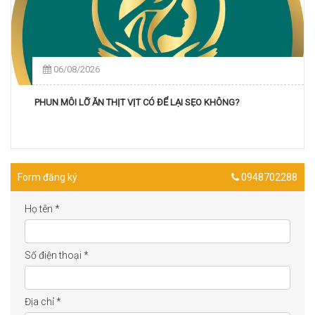
06/08/2026
PHUN MÔI LỠ ĂN THỊT VỊT CÓ ĐỂ LẠI SẸO KHÔNG?
Form đăng ký
0948702288
Họ tên
*
Số điện thoại
*
Địa chỉ
*