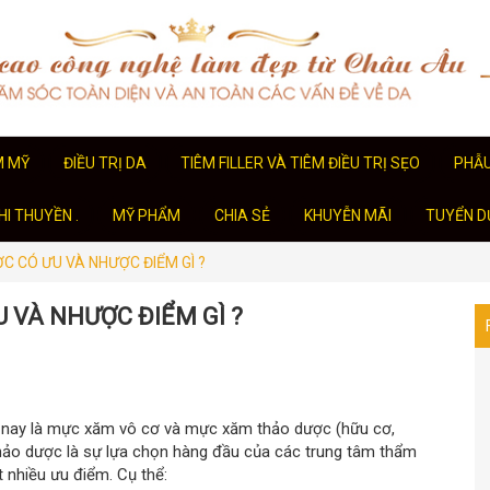
M MỸ
ĐIỀU TRỊ DA
TIÊM FILLER VÀ TIÊM ĐIỀU TRỊ SẸO
PHẪ
I THUYỀN .
MỸ PHẨM
CHIA SẺ
KHUYỄN MÃI
TUYỂN D
 CÓ ƯU VÀ NHƯỢC ĐIỂM GÌ ?
 VÀ NHƯỢC ĐIỂM GÌ ?
n nay là mực xăm vô cơ và mực xăm thảo dược (hữu cơ,
thảo dược là sự lựa chọn hàng đầu của các trung tâm thẩm
 nhiều ưu điểm. Cụ thể: