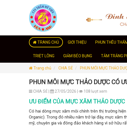
TRANG CHỦ
GIỚI THIỆU
PHUN THÊU THẨ
TRIỆT LÔNG
GIẢM BÉO BỤNG
TẮM TRẮNG PH
Trang chủ
CHIA SẺ
PHUN MÔI MỰC THẢO DƯỢC
PHUN MÔI MỰC THẢO DƯỢC CÓ ƯU
CHIA SẺ |
27/05/2026 |
108 lượt xem
ƯU ĐIỂM CỦA MỰC XĂM THẢO DƯỢC
Có hai dòng mực xăm môi chính trên thị trường hiệ
Organic). Trong đó nhiều năm trở lại đây, mực xăm 
mỹ, chuyên gia và đông đảo khách hàng vì sở hữu rất