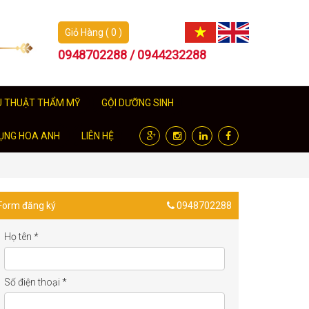
Giỏ Hàng ( 0 )
0948702288 / 0944232288
U THUẬT THẨM MỸ
GỘI DƯỠNG SINH
ỤNG HOA ANH
LIÊN HỆ
Form đăng ký
0948702288
Họ tên
*
Số điện thoại
*