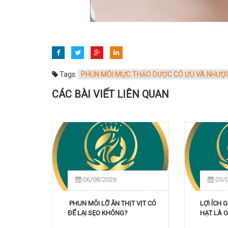
Tags:
PHUN MÔI MỰC THẢO DƯỢC CÓ ƯU VÀ NHƯỢC 
CÁC BÀI VIẾT LIÊN QUAN
06/08/2026
05/
PHUN MÔI LỠ ĂN THỊT VỊT CÓ
LỢI ÍCH 
ĐỂ LẠI SẸO KHÔNG?
HẠT LÀ G