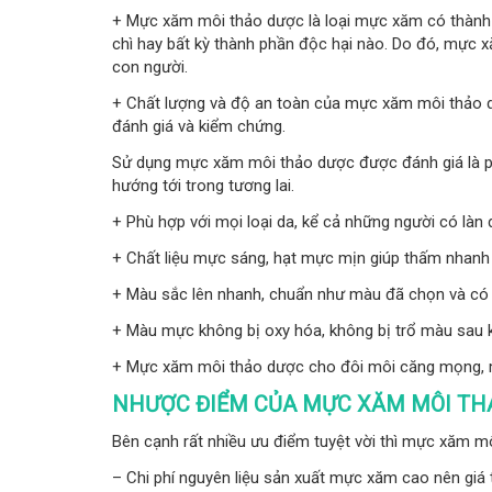
+ Mực xăm môi thảo dược là loại mực xăm có thành 
chì hay bất kỳ thành phần độc hại nào. Do đó, mực x
con người.
+ Chất lượng và độ an toàn của mực xăm môi thảo d
đánh giá và kiểm chứng.
Sử dụng mực xăm môi thảo dược được đánh giá là p
hướng tới trong tương lai.
+ Phù hợp với mọi loại da, kể cả những người có làn
+ Chất liệu mực sáng, hạt mực mịn giúp thấm nhanh
+ Màu sắc lên nhanh, chuẩn như màu đã chọn và có
+ Màu mực không bị oxy hóa, không bị trổ màu sau 
+ Mực xăm môi thảo dược cho đôi môi căng mọng, 
NHƯỢC ĐIỂM CỦA MỰC XĂM MÔI T
Bên cạnh rất nhiều ưu điểm tuyệt vời thì mực xăm m
– Chi phí nguyên liệu sản xuất mực xăm cao nên g