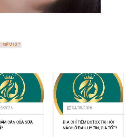
ĐIỂM GÌ ?
08/2026
04/08/2026
GIẢM CÂN CỦA SỮA
ĐỊA CHỈ TIÊM BOTOX TRỊ HÔI
Ì?
NÁCH Ở ĐÂU UY TÍN, GIÁ TỐT?