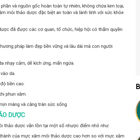
phần và nguồn gốc hoàn toàn tự nhiên, không chứa kim loại,
ăm môi thảo dược đặc biệt an toàn và lành tính với sức khỏe
ược đã được các cơ quan, tổ chức, hiệp hội có thẩm quyền
hương pháp làm đẹp bền vững và lâu dài mà con người
 da nhạy cảm, dễ kích ứng, mẩn ngứa.
 vào da.
 độ bền cao.
B
khi phun xăm.
mịn màng và căng tràn sức sống.
HẢO DƯỢC
ôi thảo dược vẫn tồn tại một số nhược điểm nhỏ như:
iá thành của mực xăm môi thảo dược cao hơn so với mực xăm