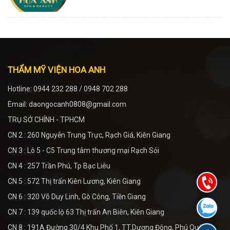
THẨM MỸ VIỆN HOA ANH
Hotline: 0944 232 288 / 0948 702 288
Email: daongocanh0808@gmail.com
TRỤ SỞ CHÍNH - TPHCM
CN 2 : 260 Nguyễn Trung Trực, Rạch Giá, Kiên Giang
CN 3 : Lô 5 - C5 Trung tâm thương mại Rạch Sỏi
CN 4 : 257 Trần Phú, Tp Bạc Liêu
CN 5 : 572 Thị trấn Kiên Lương, Kiên Giang
CN 6 : 320 Võ Duy Linh, Gò Công, Tiền Giang
CN 7 : 139 quốc lộ 63 Thị trấn An Biên, Kiên Giang
CN 8 : 191A Đường 30/4 Khu Phố 1, TT.Dương Đông, Phú Quốc