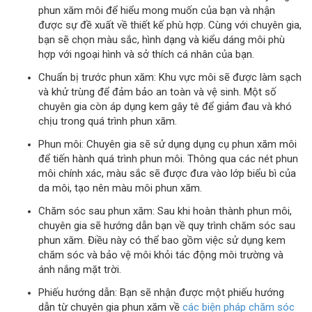
phun xăm môi để hiểu mong muốn của bạn và nhận
được sự đề xuất về thiết kế phù hợp. Cùng với chuyên gia,
bạn sẽ chọn màu sắc, hình dạng và kiểu dáng môi phù
hợp với ngoại hình và sở thích cá nhân của bạn.
Chuẩn bị trước phun xăm: Khu vực môi sẽ được làm sạch
và khử trùng để đảm bảo an toàn và vệ sinh. Một số
chuyên gia còn áp dụng kem gây tê để giảm đau và khó
chịu trong quá trình phun xăm.
Phun môi: Chuyên gia sẽ sử dụng dụng cụ phun xăm môi
để tiến hành quá trình phun môi. Thông qua các nét phun
môi chính xác, màu sắc sẽ được đưa vào lớp biểu bì của
da môi, tạo nên màu môi phun xăm.
Chăm sóc sau phun xăm: Sau khi hoàn thành phun môi,
chuyên gia sẽ hướng dẫn bạn về quy trình chăm sóc sau
phun xăm. Điều này có thể bao gồm việc sử dụng kem
chăm sóc và bảo vệ môi khỏi tác động môi trường và
ánh nắng mặt trời.
Phiếu hướng dẫn: Bạn sẽ nhận được một phiếu hướng
dẫn từ chuyên gia phun xăm về
các biện pháp chăm sóc