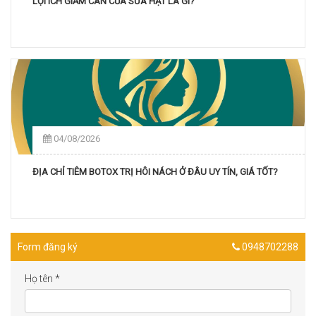
LỢI ÍCH GIẢM CÂN CỦA SỮA HẠT LÀ GÌ?
04/08/2026
ĐỊA CHỈ TIÊM BOTOX TRỊ HÔI NÁCH Ở ĐÂU UY TÍN, GIÁ TỐT?
Form đăng ký
0948702288
Họ tên
*