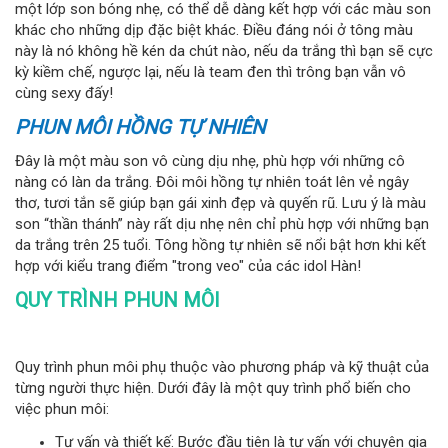
một lớp son bóng nhẹ, có thể dễ dàng kết hợp với các màu son
khác cho những dịp đặc biệt khác. Điều đáng nói ở tông màu
này là nó không hề kén da chút nào, nếu da trắng thì bạn sẽ cực
kỳ kiềm chế, ngược lại, nếu là team đen thì trông bạn vẫn vô
cùng sexy đấy!
PHUN MÔI HỒNG TỰ NHIÊN
Đây là một màu son vô cùng dịu nhẹ, phù hợp với những cô
nàng có làn da trắng. Đôi môi hồng tự nhiên toát lên vẻ ngây
thơ, tươi tắn sẽ giúp bạn gái xinh đẹp và quyến rũ. Lưu ý là màu
son “thần thánh” này rất dịu nhẹ nên chỉ phù hợp với những bạn
da trắng trên 25 tuổi. Tông hồng tự nhiên sẽ nổi bật hơn khi kết
hợp với kiểu trang điểm "trong veo" của các idol Hàn!
QUY TRÌNH PHUN MÔI
Quy trình phun môi phụ thuộc vào phương pháp và kỹ thuật của
từng người thực hiện. Dưới đây là một quy trình phổ biến cho
việc phun môi:
Tư vấn và thiết kế: Bước đầu tiên là tư vấn với chuyên gia