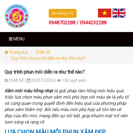
Giỏ Hàng ( 0 )
0948702288 / 0944232288
MENU
Trang chủ
CHIA SẺ
Quy trình phun môi diễn ra như thế nào?
Quy trình phun môi diễn ra như thế nào?
CHIA SẺ |
03/07/2026 |
136 lượt xem
Xăm môi màu hồng nhạt
là giải pháp làm hồng môi hiệu quả.
Việc lựa chọn màu phun xăm môi phù hợp với màu da là yếu tố
vô cùng quan trọng quyết định đến hiệu quả của phương pháp
phun xăm thẩm mỹ. Bởi nếu màu môi phù hợp sẽ tôn lên vẻ
đẹp của đôi môi, mang đến sự nổi bật, giúp khuôn mặt trở nên
tươi sáng và rạng rỡ.
LỰA CHỌN MÀU MÔI PHUN XĂM ĐẸP