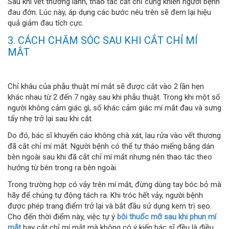
Sau khi vết thương lành, thao tác cắt chỉ cũng khiến người bệnh
đau đớn. Lúc này, áp dụng các bước nêu trên sẽ đem lại hiệu
quả giảm đau tích cực.
3. CÁCH CHĂM SÓC SAU KHI CẮT CHỈ MÍ
MẮT
Chỉ khâu của phẫu thuật mí mắt sẽ được cắt vào 2 lần hẹn
khác nhau từ 2 đến 7 ngày sau khi phẫu thuật. Trong khi một số
người không cảm giác gì, số khác cảm giác mí mắt đau và sưng
tấy nhẹ trở lại sau khi cắt.
Do đó, bác sĩ khuyến cáo không chà xát, lau rửa vào vết thương
đã cắt chỉ mí mắt. Người bệnh có thể tự tháo miếng băng dán
bên ngoài sau khi đã cắt chỉ mí mắt nhưng nên thao tác theo
hướng từ bên trong ra bên ngoài.
Trong trường hợp có vảy trên mí mắt, đừng dùng tay bóc bỏ mà
hãy để chúng tự động tách ra. Khi tróc hết vảy, người bệnh
được phép trang điểm trở lại và bắt đầu sử dụng kem trị sẹo.
Cho đến thời điểm này, việc tự ý
bôi thuốc mỡ sau khi phun mí
mắt
hay cắt chỉ mí mắt mà không có ý kiến bác sĩ đều là điều