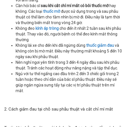
Cần hỏi bác sĩ
sau khi cắt chỉ mí mắt có bôi thuốc mỡ
hay
không. Các loại
thuốc mỡ
được sử dụng trong và sau phẫu
thuật có thể làm cho tầm nhìn bị mờ đi. Điều này là tạm thời
và thường biến mất trong vòng 24 giờ.
Không đeo
kính áp tròng
cho đến ít nhất 2 tuần sau khi phẫu
thuật. Thay vào đó, người bệnh có thể đeo kính mắt thông
thường.
Không lái xe cho đến khi đã ngừng dùng
thuốc giảm đau
và
không còn bị mờ mắt. Điều này thường mất khoảng 5 đến 10
ngày sau khi phẫu thuật.
Nên nghỉ ngơi yên tĩnh trong 3 đến 4 ngày đầu sau khi phẫu
thuật. Tránh các hoạt động như nâng nặng và tập thể dục.
Ngủ với tư thế ngẩng cao đầu trên 2 đến 3 chiếc gối trong 2
tuần hoặc theo chỉ dẫn của bác sĩ phẫu thuật. Điều này sẽ
giúp ngăn ngừa sưng tấy tại các vị trí phẫu thuật trên mí
mắt.
2. Cách giảm đau tại chỗ sau phẫu thuật và cắt chỉ mí mắt