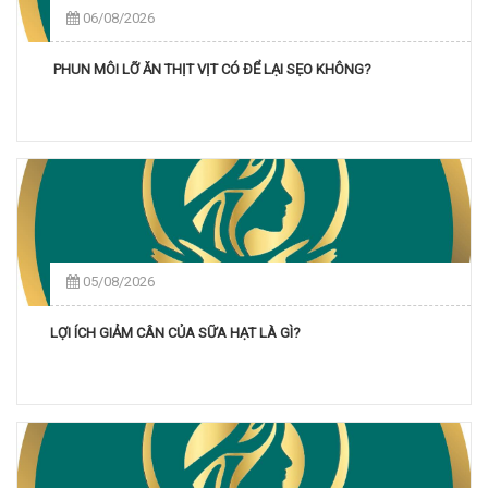
06/08/2026
PHUN MÔI LỠ ĂN THỊT VỊT CÓ ĐỂ LẠI SẸO KHÔNG?
05/08/2026
LỢI ÍCH GIẢM CÂN CỦA SỮA HẠT LÀ GÌ?