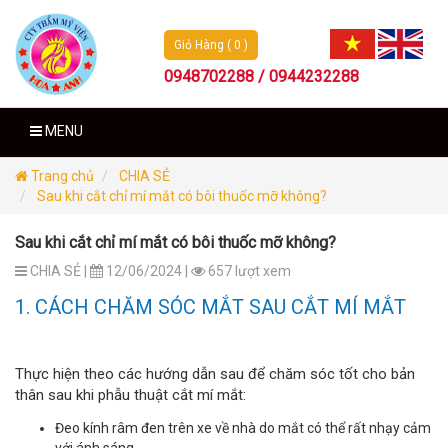
Giỏ Hàng ( 0 )
0948702288 / 0944232288
MENU
Trang chủ
CHIA SẺ
Sau khi cắt chỉ mí mắt có bôi thuốc mỡ không?
Sau khi cắt chỉ mí mắt có bôi thuốc mỡ không?
CHIA SẺ |
12/06/2024 |
657 lượt xem
1. CÁCH CHĂM SÓC MẮT SAU CẮT MÍ MẮT
Thực hiện theo các hướng dẫn sau để chăm sóc tốt cho bản
thân sau khi phẫu thuật cắt mí mắt:
Đeo kính râm đen trên xe về nhà do mắt có thể rất nhạy cảm
với ánh sáng.