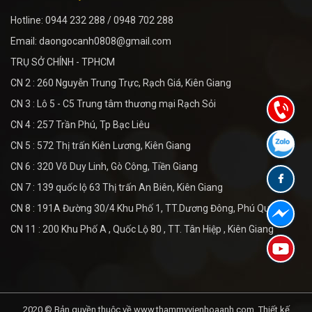
Hotline: 0944 232 288 / 0948 702 288
Email: daongocanh0808@gmail.com
TRỤ SỞ CHÍNH - TPHCM
CN 2 : 260 Nguyễn Trung Trực, Rạch Giá, Kiên Giang
CN 3 : Lô 5 - C5 Trung tâm thương mại Rạch Sỏi
CN 4 : 257 Trần Phú, Tp Bạc Liêu
CN 5 : 572 Thị trấn Kiên Lương, Kiên Giang
CN 6 : 320 Võ Duy Linh, Gò Công, Tiền Giang
CN 7 : 139 quốc lộ 63 Thị trấn An Biên, Kiên Giang
CN 8 : 191A Đường 30/4 Khu Phố 1, TT.Dương Đông, Phú Quốc
CN 11 : 200 Khu Phố A , Quốc Lộ 80 , TT. Tân Hiệp , Kiên Giang
2020 © Bản quyền thuộc về www.thammyvienhoaanh.com.
Thiết kế