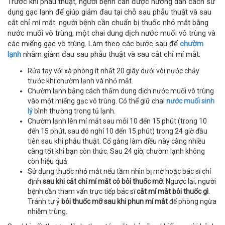
Trước khi phẫu thuật, người bệnh cần được hướng dẫn cách sử
dụng gạc lạnh để giúp giảm đau tại chỗ sau phẫu thuật và sau
cắt chỉ mí mắt. người bệnh cần chuẩn bị thuốc nhỏ mắt bằng
nước muối vô trùng, một chai dung dịch nước muối vô trùng và
các miếng gạc vô trùng. Làm theo các bước sau để
chườm
lạnh
nhằm giảm đau sau phẫu thuật và sau cắt chỉ mí mắt:
Rửa tay với xà phòng ít nhất 20 giây dưới vòi nước chảy
trước khi chườm lạnh và nhỏ mắt.
Chườm lạnh bằng cách thấm dung dịch nước muối vô trùng
vào một miếng gạc vô trùng. Có thể giữ chai
nước muối sinh
lý
bình thường trong tủ lạnh.
Chườm lạnh lên mí mắt sau mỗi 10 đến 15 phút (trong 10
đến 15 phút, sau đó nghỉ 10 đến 15 phút) trong 24 giờ đầu
tiên sau khi phẫu thuật. Cố gắng làm điều này càng nhiều
càng tốt khi bạn còn thức. Sau 24 giờ, chườm lạnh không
còn hiệu quả.
Sử dụng thuốc nhỏ mắt nếu tầm nhìn bị mờ hoặc bác sĩ chỉ
định
sau khi cắt chỉ mí mắt có bôi thuốc mỡ
. Ngược lại, người
bệnh cần tham vấn trực tiếp bác sĩ
cắt mí mắt bôi thuốc gì
.
Tránh tự ý
bôi thuốc mỡ sau khi phun mí mắt
để phòng ngừa
nhiễm trùng.