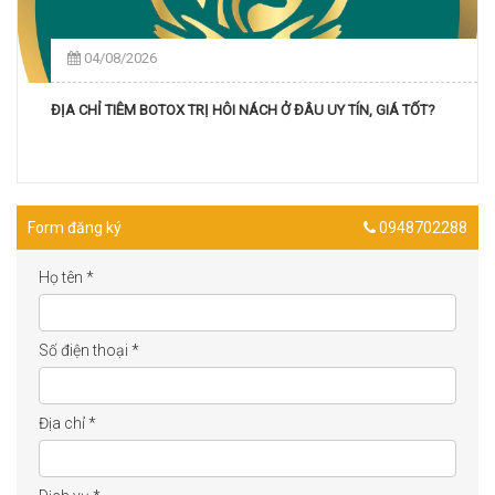
04/08/2026
ĐỊA CHỈ TIÊM BOTOX TRỊ HÔI NÁCH Ở ĐÂU UY TÍN, GIÁ TỐT?
Form đăng ký
0948702288
Họ tên
*
Số điện thoại
*
Địa chỉ
*