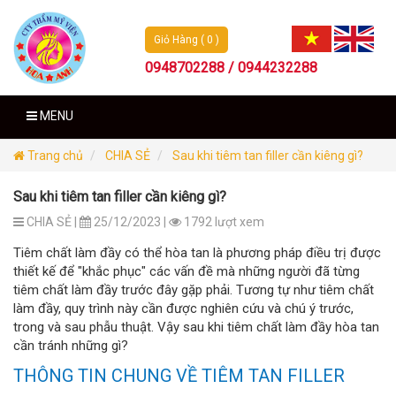
Giỏ Hàng ( 0 )
0948702288 / 0944232288
MENU
Trang chủ
CHIA SẺ
Sau khi tiêm tan filler cần kiêng gì?
Sau khi tiêm tan filler cần kiêng gì?
CHIA SẺ |
25/12/2023 |
1792 lượt xem
Tiêm chất làm đầy có thể hòa tan là phương pháp điều trị được
thiết kế để "khắc phục" các vấn đề mà những người đã từng
tiêm chất làm đầy trước đây gặp phải. Tương tự như tiêm chất
làm đầy, quy trình này cần được nghiên cứu và chú ý trước,
trong và sau phẫu thuật. Vậy sau khi tiêm chất làm đầy hòa tan
cần tránh những gì?
THÔNG TIN CHUNG VỀ TIÊM TAN FILLER