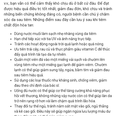
v.v., bạn vẫn có thể cảm thấy khó chịu dù ở bất cứ đâu. Để đạt
được hiệu quả điều trị tốt nhất, giảm đau đớn, khó chịu và tránh
những biến chứng không đáng có, người bệnh cần chú ý chăm
sóc da sau tiêm. Những điểm sau đây cần lưu ý sau khi tiêm
chất độn hòa tan:
Dùng nước muối làm sạch nhẹ nhàng vùng da tiêm
Hạn chế tiếp xúc với tia UV và ánh nắng trực tiếp.
Tránh các hoạt động ngoài trời quá lạnh hoặc quá nóng.
Ưu tiên trái cây, rau củ và thực phẩm giàu vitamin C để thúc
đẩy quá trình tái tạo da tự nhiên.
Quấn một viên đá vào một miếng vải sạch và chườm lên
vùng tiêm như một miếng gạc lạnh để giảm viêm. Chườm
lạnh có thể giúp giảm sưng tấy, ngứa, bầm tím và giảm đau
sau tiêm hiệu quả.
Sử dụng các loại thuốc như kháng sinh, chống viêm, giảm
đau theo chỉ định của bác sĩ.
Uống đủ nước có thể giúp cơ thể tăng cường khả năng phục
hồi vết thương, không những vậy nước còn có thể giúp làn da
trở nên rạng rỡ hơn và làm chậm quá trình lão hóa.
Thay đổi tư thế ngủ, tránh nằm sát mặt vào gối, ngủ thẳng
và kê cao gối. Điều này sẽ giúp ngăn ngừa lưu lượng máu dư