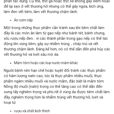
phản tác dụng. Cụ thể, thịt gà hoặc thịt sẽ không gây viêm hoặc
để lại sẹo ở vết thương hở nhưng có thể gây ngứa, kích ứng,
làm đen vết tiêm, làm vết thương chậm lành.
Ăn cơm nếp
Một trong những thực phẩm cần tránh sau khi tiêm chất làm
đầy là các món ăn làm từ gạo nếp như bánh tét, bánh chưng,
xôi, rượu nếp đen... vì các thành phần trong gạo nếp có thể tác
động lên vùng tiêm, gây sự nhiễm trùng. , chảy mủ và vết
thương chậm lành. Đáng kể hơn, nó có thể dẫn đến phá hủy các
vết thương hở và loét sâu mô da.
Mắm tôm hoặc các loại nước mắm khác
Người bệnh nên hạn chế hoặc tuyệt đối tránh các thực phẩm
có hàm lượng natri cao, tức là thực phẩm nhiều muối, thực
phẩm ngâm nhiều muối và nước mắm, đặc biệt là mắm tôm.
Nồng độ muối (natri) trong cơ thể tăng cao có thể dẫn đến
sưng tấy nghiêm trọng và phù nề ở vùng da được tiêm chất làm
đầy, nghiêm trọng hơn là nhiễm trùng vết thương hở, loét và
hoại tử.
rượu và chất kích thích