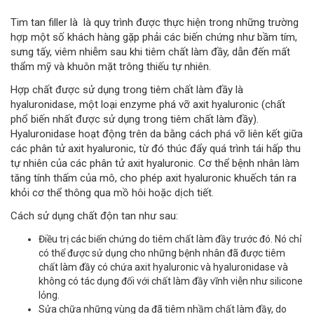
Tim tan filler là là quy trình được thực hiện trong những trường
hợp một số khách hàng gặp phải các biến chứng như bầm tím,
sưng tấy, viêm nhiễm sau khi tiêm chất làm đầy, dẫn đến mất
thẩm mỹ và khuôn mặt trông thiếu tự nhiên.
Hợp chất được sử dụng trong tiêm chất làm đầy là
hyaluronidase, một loại enzyme phá vỡ axit hyaluronic (chất
phổ biến nhất được sử dụng trong tiêm chất làm đầy).
Hyaluronidase hoạt động trên da bằng cách phá vỡ liên kết giữa
các phân tử axit hyaluronic, từ đó thúc đẩy quá trình tái hấp thu
tự nhiên của các phân tử axit hyaluronic. Cơ thể bệnh nhân làm
tăng tính thấm của mô, cho phép axit hyaluronic khuếch tán ra
khỏi cơ thể thông qua mồ hôi hoặc dịch tiết.
Cách sử dụng chất độn tan như sau:
Điều trị các biến chứng do tiêm chất làm đầy trước đó. Nó chỉ
có thể được sử dụng cho những bệnh nhân đã được tiêm
chất làm đầy có chứa axit hyaluronic và hyaluronidase và
không có tác dụng đối với chất làm đầy vĩnh viễn như silicone
lỏng.
Sửa chữa những vùng da đã tiêm nhầm chất làm đầy, do