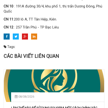
CN 10
: 191A đường 30/4, khu phố 1, thị trấn Dương Đông, Phú
Quốc
CN 11
:200 lô A, TT Tân Hiệp, Kiên.
CN 12
: 257 Trần Phú - TP Bạc Liêu
Tags:
CÁC BÀI VIẾT LIÊN QUAN
08/08/2026
LÀM THẾ NÀO ĐỂ SỬ DỤNG FOUGERA MỘT CÁCH CHÍNH XÁC