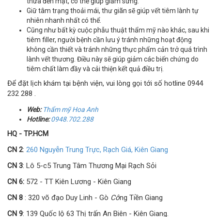
thừa đến mặt, có thể giúp giảm sưng.
Giữ tâm trạng thoải mái, thư giãn sẽ giúp vết tiêm lành tự
nhiên nhanh nhất có thể.
Cũng như bất kỳ cuộc phẫu thuật thẩm mỹ nào khác, sau khi
tiêm filler, người bệnh cần lưu ý tránh những hoạt động
không cần thiết và tránh những thực phẩm cản trở quá trình
lành vết thương. Điều này sẽ giúp giảm các biến chứng do
tiêm chất làm đầy và cải thiện kết quả điều trị.
Để đặt lịch khám tại bệnh viện, vui lòng gọi tới số hotline 0944
232 288 .
Web:
Thẩm
mỹ
Hoa Anh
Hotline:
0948.702.288
HQ - TP.HCM
CN 2
:
260 Nguyễn Trung Trực, Rạch Giá, Kiên Giang
CN 3
: Lô 5-c5 Trung Tâm Thương Mại Rạch Sỏi
CN 6:
572 - TT Kiên Lương - Kiên Giang
CN 8
: 320 võ đạo Duy Linh - Gò
Cô
ng Tiền Giang
CN 9
: 139 Quốc lộ 63 Thị trấn An Biên - Kiên Giang.