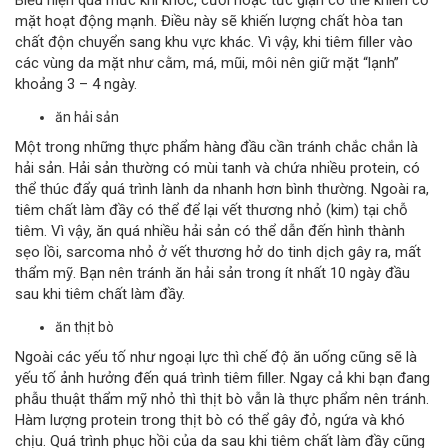
Biểu hiện quá mức khi khóc, cười hoặc tức giận có thể khiến cơ
mặt hoạt động mạnh. Điều này sẽ khiến lượng chất hòa tan
chất độn chuyển sang khu vực khác. Vì vậy, khi tiêm filler vào
các vùng da mặt như cằm, má, mũi, môi nên giữ mặt “lạnh”
khoảng 3 – 4 ngày.
ăn hải sản
Một trong những thực phẩm hàng đầu cần tránh chắc chắn là
hải sản. Hải sản thường có mùi tanh và chứa nhiều protein, có
thể thúc đẩy quá trình lành da nhanh hơn bình thường. Ngoài ra,
tiêm chất làm đầy có thể để lại vết thương nhỏ (kim) tại chỗ
tiêm. Vì vậy, ăn quá nhiều hải sản có thể dẫn đến hình thành
sẹo lồi, sarcoma nhỏ ở vết thương hở do tinh dịch gây ra, mất
thẩm mỹ. Bạn nên tránh ăn hải sản trong ít nhất 10 ngày đầu
sau khi tiêm chất làm đầy.
ăn thịt bò
Ngoài các yếu tố như ngoại lực thì chế độ ăn uống cũng sẽ là
yếu tố ảnh hưởng đến quá trình tiêm filler. Ngay cả khi bạn đang
phẫu thuật thẩm mỹ nhỏ thì thịt bò vẫn là thực phẩm nên tránh.
Hàm lượng protein trong thịt bò có thể gây đỏ, ngứa và khó
chịu. Quá trình phục hồi của da sau khi tiêm chất làm đầy cũng