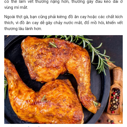
có thể làm vết thương nặng hơn, thường gây đau kéo dài ở
vùng mí mắt.
Ngoài thịt gà, bạn cũng phải kiêng đồ ăn cay hoặc các chất kích
thích, vì đồ ăn cay dễ gây chảy nước mắt, đổ mồ hôi, khiến vết
thương lâu lành hơn.