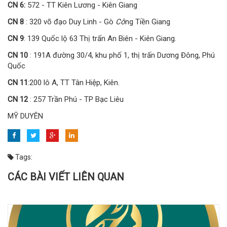
CN 6:
572 - TT Kiên Lương - Kiên Giang
CN 8
: 320 võ đạo Duy Linh - Gò
Cô
ng Tiền Giang
CN 9
: 139 Quốc lộ 63 Thị trấn An Biên - Kiên Giang.
CN 10
: 191A đường 30/4, khu phố 1, thị trấn Dương Đông, Phú
Quốc
CN 11
:200 lô A, TT Tân Hiệp, Kiên.
CN 12
: 257 Trần Phú - TP Bạc Liêu
MỸ DUYÊN
Tags:
CÁC BÀI VIẾT LIÊN QUAN