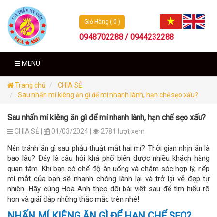
Giỏ Hàng ( 0 )
0948702288 / 0944232288
MENU
Trang chủ
CHIA SẺ
Sau nhấn mí kiêng ăn gì để mí nhanh lành, hạn chế sẹo xấu?
Sau nhấn mí kiêng ăn gì để mí nhanh lành, hạn chế sẹo xấu?
CHIA SẺ |
01/03/2024 |
2781 lượt xem
Nên tránh ăn gì sau phẫu thuật mắt hai mí? Thời gian nhịn ăn là
bao lâu? Đây là câu hỏi khá phổ biến được nhiều khách hàng
quan tâm. Khi bạn có chế độ ăn uống và chăm sóc hợp lý, nếp
mí mắt của bạn sẽ nhanh chóng lành lại và trở lại vẻ đẹp tự
nhiên. Hãy cùng Hoa Anh theo dõi bài viết sau để tìm hiểu rõ
hơn và giải đáp những thắc mắc trên nhé!
NHẤN MÍ KIÊNG ĂN GÌ ĐỂ HẠN CHẾ SẸO?