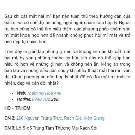
Sau khi cắt mắt hai mí, bạn nên tuân thủ theo hướng dẫn của
bác sĩ và có chế độ ăn uống, nghỉ ngơi, chăm sóc hợp lý. Ngoài
ra, bạn cũng có thể tìm hiểu thêm các phương pháp chăm sóc
mí mắt khoa học hơn để nhanh chóng phục hồi mí mắt và trở
nên đẹp tự nhiên hơn.
Trên đây là giải đáp những gì nên và không nên ăn khi cắt mắt
hai mí, hy vọng những thông tin hữu ích này có thể giúp bạn
hiểu rõ hơn về những gì nên và không nên ăn, kiêng ăn trong
bao lâu và những điều cần chú ý khi phẫu thuật mắt hai mí . vấn
đề. Chọn phương án nào hợp lý nhất để có đôi mắt mí mắt tự
nhiên, đẹp và cân đối nhất?
Web:
Thẩm
mỹ
Hoa Anh
Hotline:
0948.702.
288.
HQ - TP.HCM
CN 2
:
260 Nguyễn Trung Trực, Rạch Giá, Kiên Giang
CN 3
: Lô 5-c5 Trung Tâm Thương Mại Rạch Sỏi