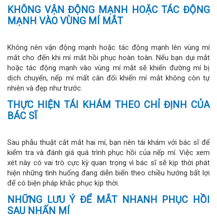
KHÔNG VẬN ĐỘNG MẠNH HOẶC TÁC ĐỘNG
MẠNH VÀO VÙNG MÍ MẮT
Không nên vận động mạnh hoặc tác động mạnh lên vùng mí
mắt cho đến khi mí mắt hồi phục hoàn toàn. Nếu bạn dụi mắt
hoặc tác động mạnh vào vùng mí mắt sẽ khiến đường mí bị
dịch chuyển, nếp mí mất cân đối khiến mí mắt không còn tự
nhiên và đẹp như trước.
THỰC HIỆN TÁI KHÁM THEO CHỈ ĐỊNH CỦA
BÁC SĨ
Sau phẫu thuật cắt mắt hai mí, bạn nên tái khám với bác sĩ để
kiểm tra và đánh giá quá trình phục hồi của nếp mí. Việc xem
xét này có vai trò cực kỳ quan trọng vì bác sĩ sẽ kịp thời phát
hiện những tình huống đang diễn biến theo chiều hướng bất lợi
để có biện pháp khắc phục kịp thời.
NHỮNG LƯU Ý ĐỂ MẮT NHANH PHỤC HỒI
SAU NHẤN MÍ