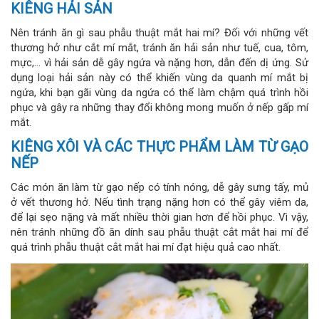
KIÊNG HẢI SẢN
Nên tránh ăn gì sau phẫu thuật mắt hai mí? Đối với những vết
thương hở như cắt mí mắt, tránh ăn hải sản như tuế, cua, tôm,
mực,… vì hải sản dễ gây ngứa và nặng hơn, dẫn đến dị ứng. Sử
dụng loại hải sản này có thể khiến vùng da quanh mí mắt bị
ngứa, khi bạn gãi vùng da ngứa có thể làm chậm quá trình hồi
phục và gây ra những thay đổi không mong muốn ở nếp gấp mí
mắt.
KIÊNG XÔI VÀ CÁC THỰC PHẨM LÀM TỪ GẠO
NẾP
Các món ăn làm từ gạo nếp có tính nóng, dễ gây sưng tấy, mủ
ở vết thương hở. Nếu tình trạng nặng hơn có thể gây viêm da,
để lại sẹo nặng và mất nhiều thời gian hơn để hồi phục. Vì vậy,
nên tránh những đồ ăn dính sau phẫu thuật cắt mắt hai mí để
quá trình phẫu thuật cắt mắt hai mí đạt hiệu quả cao nhất.