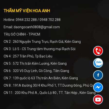
THẨM MỸ VIỆN HOA ANH
Hotline: 0944 232 288 / 0948 702 288
Email: daongocanh0808@gmail.com
TRỤ SỞ CHÍNH - TPHCM
CN 2 : 260 Nguyễn Trung Trực, Rạch Giá, Kiên Giang
CN 3 : Lô 5 - C5 Trung tâm thương mại Rạch Sỏi
CN 4 : 257 Trần Phú, Tp Bạc Liêu
CN 5 : 572 Thị trấn Kiên Lương, Kiên Giang
CN 6 : 320 Võ Duy Linh, Gò Công, Tiền Giang
CN 7 : 139 quốc lộ 63 Thị trấn An Biên, Kiên Giang
CN 8 : 191A Đường 30/4 Khu Phố 1, TT.Dương Đông, Phú Quốc
CN 11 : 200 Khu Phố A , Quốc Lộ 80 , TT. Tân Hiệp , Kiên Giang