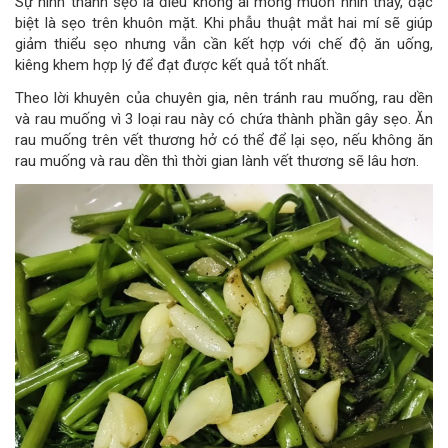
Sự hình thành sẹo là điều không ai mong muốn nhìn thấy, đặc
biệt là sẹo trên khuôn mặt. Khi phẫu thuật mắt hai mí sẽ giúp
giảm thiểu sẹo nhưng vẫn cần kết hợp với chế độ ăn uống,
kiêng khem hợp lý để đạt được kết quả tốt nhất.
Theo lời khuyên của chuyên gia, nên tránh rau muống, rau dền
và rau muống vì 3 loại rau này có chứa thành phần gây sẹo. Ăn
rau muống trên vết thương hở có thể để lại sẹo, nếu không ăn
rau muống và rau dền thì thời gian lành vết thương sẽ lâu hơn.