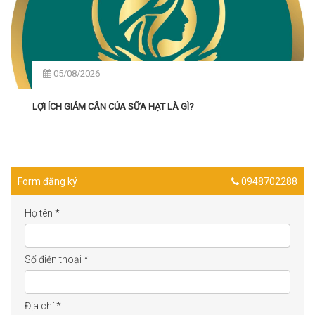
05/08/2026
LỢI ÍCH GIẢM CÂN CỦA SỮA HẠT LÀ GÌ?
Form đăng ký
0948702288
Họ tên
*
Số điện thoại
*
Địa chỉ
*