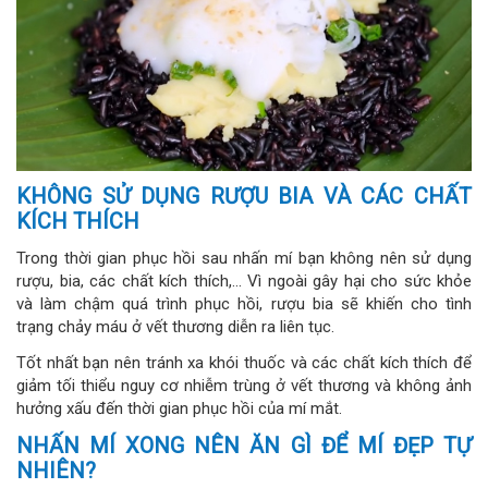
KHÔNG SỬ DỤNG RƯỢU BIA VÀ CÁC CHẤT
KÍCH THÍCH
Trong thời gian phục hồi sau nhấn mí bạn không nên sử dụng
rượu, bia, các chất kích thích,… Vì ngoài gây hại cho sức khỏe
và làm chậm quá trình phục hồi, rượu bia sẽ khiến cho tình
trạng chảy máu ở vết thương diễn ra liên tục.
Tốt nhất bạn nên tránh xa khói thuốc và các chất kích thích để
giảm tối thiểu nguy cơ nhiễm trùng ở vết thương và không ảnh
hưởng xấu đến thời gian phục hồi của mí mắt.
NHẤN MÍ XONG NÊN ĂN GÌ ĐỂ MÍ ĐẸP TỰ
NHIÊN?