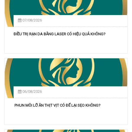
07/08/2026
ĐIỀU TRỊ RẠN DA BẰNG LASER CÓ HIỆU QUẢ KHÔNG?
06/08/2026
PHUN MÔI LỠ ĂN THỊT VỊT CÓ ĐỂ LẠI SẸO KHÔNG?