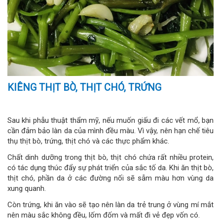
KIÊNG THỊT BÒ, THỊT CHÓ, TRỨNG
Sau khi phẫu thuật thẩm mỹ, nếu muốn giấu đi các vết mổ, bạn
cần đảm bảo làn da của mình đều màu. Vì vậy, nên hạn chế tiêu
thụ thịt bò, trứng, thịt chó và các thực phẩm khác.
Chất dinh dưỡng trong thịt bò, thịt chó chứa rất nhiều protein,
có tác dụng thúc đẩy sự phát triển của sắc tố da. Khi ăn thịt bò,
thịt chó, phần da ở các đường nối sẽ sẫm màu hơn vùng da
xung quanh.
Còn trứng, khi ăn vào sẽ tạo nên làn da trẻ trung ở vùng mí mắt
nên màu sắc không đều, lốm đốm và mất đi vẻ đẹp vốn có.