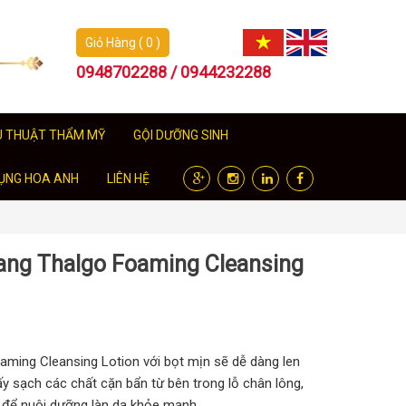
Giỏ Hàng ( 0 )
0948702288 / 0944232288
U THUẬT THẨM MỸ
GỘI DƯỠNG SINH
ỤNG HOA ANH
LIÊN HỆ
ang Thalgo Foaming Cleansing
ming Cleansing Lotion với bọt mịn sẽ dễ dàng len
lấy sạch các chất cặn bẩn từ bên trong lỗ chân lông,
để nuôi dưỡng làn da khỏe mạnh.