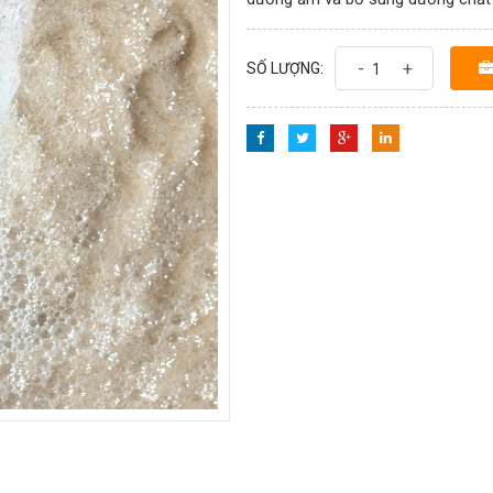
-
+
SỐ LƯỢNG: