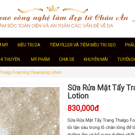
M MỸ
ĐIỀU TRỊ DA
TIÊM FILLER VÀ TIÊM ĐIỀU TRỊ SẸO
PHẪ
I THUYỀN .
MỸ PHẨM
CHIA SẺ
KHUYỄN MÃI
TUYỂN D
Thalgo Foaming Cleansing Lotion
Sữa Rửa Mặt Tẩy Tr
Lotion
830,000đ
Sữa Rửa Mặt Tẩy Trang Thalgo Foa
lỏi tận sâu trong lỗ chân lông để 
dưỡng ẩm và bổ sung dưỡng chất 