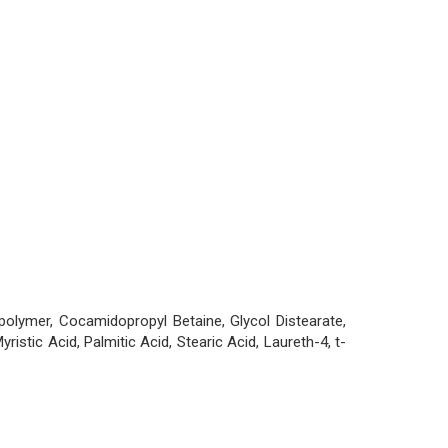
olymer, Cocamidopropyl Betaine, Glycol Distearate,
istic Acid, Palmitic Acid, Stearic Acid, Laureth-4, t-