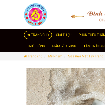
TRANG CHỦ
GIỚI THIỆU
PHUN THÊU THẨ
TRIỆT LÔNG
GIẢM BÉO BỤNG
TẮM TRẮNG PH
Trang chủ
Mỹ Phẩm
Sữa Rửa Mặt Tẩy Trang 