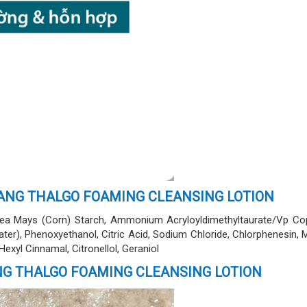
ANG THALGO FOAMING CLEANSING LOTION
Zea Mays (Corn) Starch, Ammonium Acryloyldimethyltaurate/Vp Cop
r), Phenoxyethanol, Citric Acid, Sodium Chloride, Chlorphenesin, Myr
Hexyl Cinnamal, Citronellol, Geraniol
NG THALGO FOAMING CLEANSING LOTION