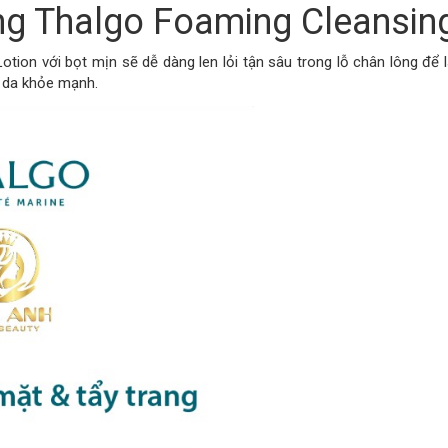
g Thalgo Foaming Cleansing
ion với bọt mịn sẽ dễ dàng len lỏi tận sâu trong lỗ chân lông để l
 da khỏe mạnh.