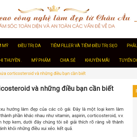
M MỸ
ĐIỀU TRỊ DA
TIÊM FILLER VÀ TIÊM ĐIỀU TRỊ SẸO
PHẪ
I THUYỀN .
MỸ PHẨM
CHIA SẺ
KHUYỄN MÃI
TUYỂN D
ứa corticosteroid và những điều bạn cần biết
icosteroid và những điều bạn cần biết
xu hướng làm đẹp của các cô gái. Đây là một loại kem làm
ành phần khác nhau như vitamin, aspirin, corticosteroid, v.v.
 hợp kem, dưới đây chúng tôi sẽ giải thích rõ ràng về thành
nh khỏi những điều xui xẻo. kết quả.