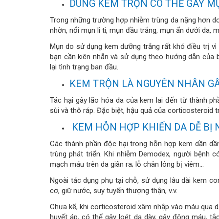
DÙNG KEM TRỘN CÓ THỂ GÂY M
Trong những trường hợp nhiễm trùng da nặng hơn do c
nhờn, nổi mụn li ti, mụn đầu trắng, mụn ẩn dưới da
Mụn do sử dụng kem dưỡng trắng rất khó điều trị vì
bạn cần kiên nhẫn và sử dụng theo hướng dẫn của bá
lại tình trạng ban đầu.
KEM TRỘN LÀ NGUYÊN NHÂN GÂ
Tác hại gây lão hóa da của kem lai đến từ thành phầ
sùi và thô ráp. Đặc biệt, hậu quả của corticosteroid 
KEM HỖN HỢP KHIẾN DA DỄ BỊ 
Các thành phần độc hại trong hỗn hợp kem dần dần 
trùng phát triển. Khi nhiễm Demodex, người bệnh c
mạch máu trên da giãn ra; lỗ chân lông bị viêm…
Ngoài tác dụng phụ tại chỗ, sử dụng lâu dài kem cor
cơ, giữ nước, suy tuyến thượng thận, v.v.
Chưa kể, khi corticosteroid xâm nhập vào máu qua d
huyết áp, có thể gây loét dạ dày, gây đông máu, 