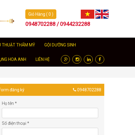
Giỏ Hàng ( 0 )
0948702288 / 0944232288
U THUẬT THẨM MỸ
GỘI DƯỠNG SINH
ỤNG HOA ANH
LIÊN HỆ
Form đăng ký
0948702288
Họ tên
*
Số điện thoại
*