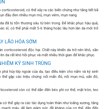
ỤN
orticosteroid, có thể xảy ra các biến chứng như tăng tiết bã
, mụn đầu đen nhiều mụn mủ, mụn viêm, mụn nang.
 da đã bị tổn thương sâu từ bên trong. Để khắc phục hậu quả,
c sĩ, có thể phải mất 5-6 tháng hoặc lâu hơn làn da mới trở
Y LÃO HÓA SỚM
n corticosteroid độc hại. Chất này khiến da trở nên khô, sần
trên da rất khó hồi phục và mất nhiều thời gian để khắc phục.
NHIỄM KÝ SINH TRÙNG
phá hủy lớp ngoài của da, tạo điều kiện cho nấm và ký sinh
ó thể gặp các triệu chứng: nổi mẩn đỏ, nổi mụn mủ, sẩn đỏ,
ticosteroid còn có thể dẫn đến béo phì cơ thể, mặt tròn, teo
a có thể gây ra các tác dụng toàn thân như loãng xương, tăng
tắc mạch máu, dễ làm giảm sức đề kháng của cơ thể, dẫn đến