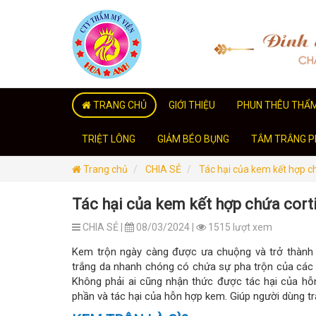
TRANG CHỦ
GIỚI THIỆU
PHUN THÊU THẨ
TRIỆT LÔNG
GIẢM BÉO BỤNG
TẮM TRẮNG PH
Trang chủ
CHIA SẺ
Tác hại của kem kết hợp ch
Tác hại của kem kết hợp chứa cort
CHIA SẺ |
08/03/2024 |
1515 lượt xem
Kem trộn ngày càng được ưa chuộng và trở thành 
trắng da nhanh chóng có chứa sự pha trộn của các th
Không phải ai cũng nhận thức được tác hại của hỗn
phần và tác hại của hỗn hợp kem. Giúp người dùng trá