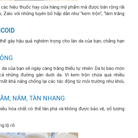
 các hiệu thuốc hay cửa hàng mỹ phẩm mà được bán rộng rãi
, Zalo với những tuyên bố hấp dẫn như “kem trộn”, “làm trắng
ICOID
 thể gây hậu quả nghiêm trọng cho làn da của bạn, chẳng hạn
MỎNG
n da của bạn sẽ ngày càng trắng thiếu tự nhiên. Da bị bào mòn
 cả những đường gân dưới da. Vì kem trộn chứa quá nhiều
 mất khả năng chống lại các tác động từ môi trường như khói,
HÂM, NÁM, TÀN NHANG
nhiều hóa chất có thể tàn phá và không được bảo vệ, số lượng
.
g lộ rõ.