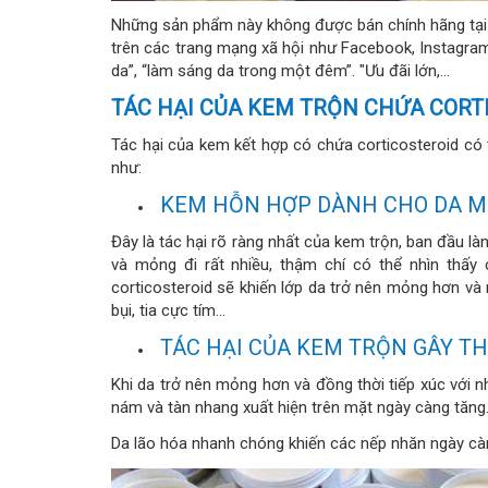
Những sản phẩm này không được bán chính hãng tại
trên các trang mạng xã hội như Facebook, Instagram
da”, “làm sáng da trong một đêm”. "Ưu đãi lớn,...
TÁC HẠI CỦA KEM TRỘN CHỨA CORT
Tác hại của kem kết hợp có chứa corticosteroid có
như:
KEM HỖN HỢP DÀNH CHO DA 
Đây là tác hại rõ ràng nhất của kem trộn, ban đầu là
và mỏng đi rất nhiều, thậm chí có thể nhìn thấy
corticosteroid sẽ khiến lớp da trở nên mỏng hơn và
bụi, tia cực tím…
TÁC HẠI CỦA KEM TRỘN GÂY T
Khi da trở nên mỏng hơn và đồng thời tiếp xúc với 
nám và tàn nhang xuất hiện trên mặt ngày càng tăng
Da lão hóa nhanh chóng khiến các nếp nhăn ngày càn