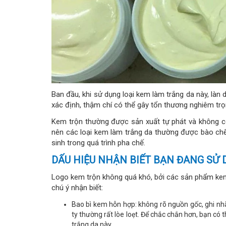
Ban đầu, khi sử dụng loại kem làm trắng da này, làn 
xác định, thậm chí có thể gây tổn thương nghiêm trọ
Kem trộn thường được sản xuất tự phát và không c
nên các loại kem làm trắng da thường được bào chế
sinh trong quá trình pha chế.
DẤU HIỆU NHẬN BIẾT BẠN ĐANG SỬ
Logo kem trộn không quá khó, bởi các sản phẩm ke
chú ý nhận biết:
Bao bì kem hỗn hợp: không rõ nguồn gốc, ghi nhã
ty thường rất lòe loẹt. Để chắc chắn hơn, bạn có
trắng da này.