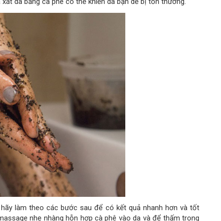
à xát da bằng cà phê có thể khiến da bạn dễ bị tổn thương.
 hãy làm theo các bước sau để có kết quả nhanh hơn và tốt
, massage nhẹ nhàng hỗn hợp cà phê vào da và để thấm trong