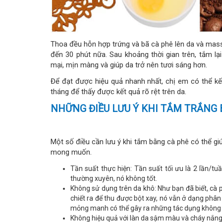
Thoa đều hỗn hợp trứng và bã cà phê lên da và mas
đến 30 phút nữa. Sau khoảng thời gian trên, tắm
mại, mịn màng và giúp da trở nên tươi sáng hơn.
Để đạt được hiệu quả nhanh nhất, chị em có thể kế
tháng để thấy được kết quả rõ rệt trên da.
NHỮNG ĐIỀU LƯU Ý KHI TẮM TRẮNG
Một số điều cần lưu ý khi tắm bằng cà phê có thể 
mong muốn.
Tần suất thực hiện: Tần suất tối ưu là 2 lần/
thường xuyên, nó không tốt.
Không sử dụng trên da khô: Như bạn đã biết, cà 
chiết ra để thu được bột xay, nó vẫn ở dạng phân 
mỏng manh có thể gây ra những tác dụng không
Không hiệu quả với làn da sậm màu và cháy nắng 