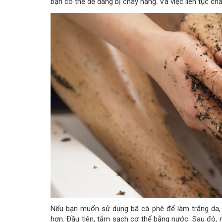
bạn có thể dễ dàng bị cháy nắng. Và việc liên tục ch
Nếu bạn muốn sử dụng bã cà phê để làm trắng da,
hơn. Đầu tiên, tắm sạch cơ thể bằng nước. Sau đó