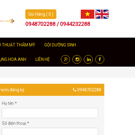
Giỏ Hàng ( 0 )
0948702288 / 0944232288
U THUẬT THẨM MỸ
GỘI DƯỠNG SINH
ỤNG HOA ANH
LIÊN HỆ
Form đăng ký
0948702288
Họ tên
*
Số điện thoại
*