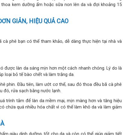
 đó thoa kem dưỡng ẩm hoặc sữa non lên da và đợi khoảng 15
ƠN GIẢN, HIỆU QUẢ CAO
ã cà phê bạn có thể tham khảo, dễ dàng thực hiện tại nhà và
có được làn da sáng mịn hơn một cách nhanh chóng. Lý do là
p loại bỏ tế bào chết và làm trắng da.
hê phin. Đầu tiên, làm ướt cơ thể, sau đó thoa đều bã cà phê
u đó, rửa sạch bằng nước lạnh.
quá trình tắm để làn da mềm mại, mịn màng hơn và tăng hiệu
 có chứa quá nhiều hóa chất vì có thể làm khô da và làm giảm
GÀ
hẩm giàu dinh dưỡng, tốt cho da và còn có thể giúp giảm tiết