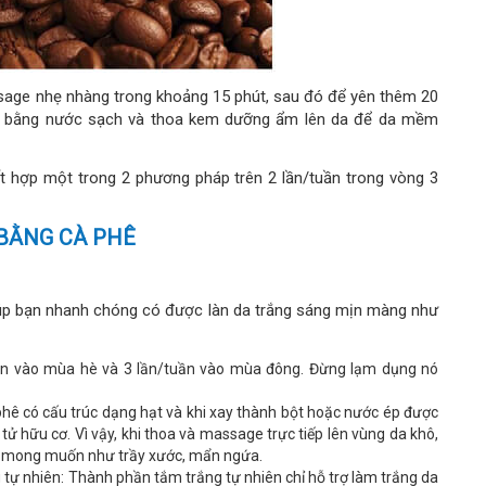
sage nhẹ nhàng trong khoảng 15 phút, sau đó để yên thêm 20
 lại bằng nước sạch và thoa kem dưỡng ẩm lên da để da mềm
t hợp một trong 2 phương pháp trên 2 lần/tuần trong vòng 3
 BẰNG CÀ PHÊ
giúp bạn nhanh chóng có được làn da trắng sáng mịn màng như
tuần vào mùa hè và 3 lần/tuần vào mùa đông. Đừng lạm dụng nó
phê có cấu trúc dạng hạt và khi xay thành bột hoặc nước ép được
tử hữu cơ. Vì vậy, khi thoa và massage trực tiếp lên vùng da khô,
 mong muốn như trầy xước, mẩn ngứa.
tự nhiên: Thành phần tắm trắng tự nhiên chỉ hỗ trợ làm trắng da