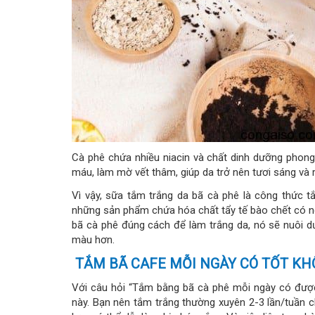
Cà phê chứa nhiều niacin và chất dinh dưỡng phong
máu, làm mờ vết thâm, giúp da trở nên tươi sáng và 
Vì vậy, sữa tắm trắng da bã cà phê là công thức 
những sản phẩm chứa hóa chất tẩy tế bào chết có n
bã cà phê đúng cách để làm trắng da, nó sẽ nuôi d
màu hơn.
TẮM BÃ CAFE MỖI NGÀY CÓ TỐT KH
Với câu hỏi “Tắm bằng bã cà phê mỗi ngày có được
này. Bạn nên tắm trắng thường xuyên 2-3 lần/tuần 