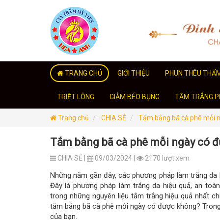
TRANG CHỦ
GIỚI THIỆU
PHUN THÊU THẨ
TRIỆT LÔNG
GIẢM BÉO BỤNG
TẮM TRẮNG PH
Trang chủ
CHIA SẺ
Tắm bằng bã cà phê mỗi n
Tắm bằng bã cà phê mỗi ngày có đ
CHIA SẺ |
09/03/2024 |
2170 lượt xem
Những năm gần đây, các phương pháp làm trắng da b
Đây là phương pháp làm trắng da hiệu quả, an toàn
trong những nguyên liệu tắm trắng hiệu quả nhất c
tắm bằng bã cà phê mỗi ngày có được không? Trong b
của bạn.