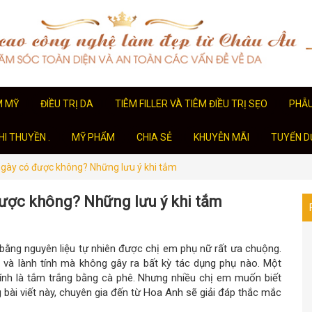
M MỸ
ĐIỀU TRỊ DA
TIÊM FILLER VÀ TIÊM ĐIỀU TRỊ SẸO
PHẪ
I THUYỀN .
MỸ PHẨM
CHIA SẺ
KHUYỄN MÃI
TUYỂN D
gày có được không? Những lưu ý khi tắm
ược không? Những lưu ý khi tắm
ằng nguyên liệu tự nhiên được chị em phụ nữ rất ưa chuộng.
 và lành tính mà không gây ra bất kỳ tác dụng phụ nào. Một
hính là tắm trắng bằng cà phê. Nhưng nhiều chị em muốn biết
ài viết này, chuyên gia đến từ Hoa Anh sẽ giải đáp thắc mắc