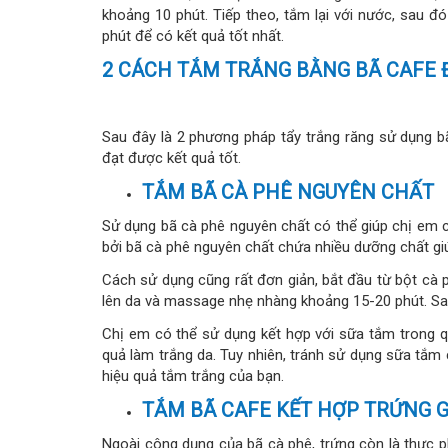
khoảng 10 phút. Tiếp theo, tắm lại với nước, sau
phút để có kết quả tốt nhất.
2 CÁCH TẮM TRẮNG BẰNG BÃ CAFE Đ
Sau đây là 2 phương pháp tẩy trắng răng sử dụng b
đạt được kết quả tốt.
TẮM BÃ CÀ PHÊ NGUYÊN CHẤT
Sử dụng bã cà phê nguyên chất có thể giúp chị em 
bởi bã cà phê nguyên chất chứa nhiều dưỡng chất giú
Cách sử dụng cũng rất đơn giản, bắt đầu từ bột cà p
lên da và massage nhẹ nhàng khoảng 15-20 phút. Sa
Chị em có thể sử dụng kết hợp với sữa tắm trong 
quả làm trắng da. Tuy nhiên, tránh sử dụng sữa tắm
hiệu quả tắm trắng của bạn.
TẮM BÃ CAFE KẾT HỢP TRỨNG 
Ngoài công dụng của bã cà phê, trứng còn là thực p