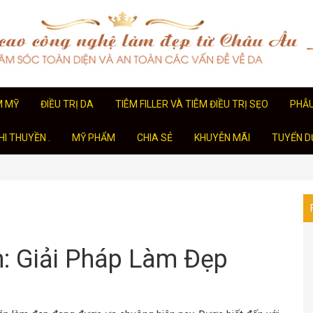
M MỸ
ĐIỀU TRỊ DA
TIÊM FILLER VÀ TIÊM ĐIỀU TRỊ SẸO
PHẪ
I THUYỀN .
MỸ PHẨM
CHIA SẺ
KHUYỄN MÃI
TUYỂN D
: Giải Pháp Làm Đẹp