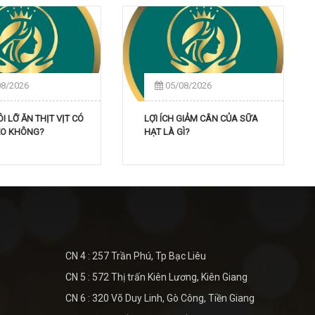
08/2026
05/08/2026
 LỠ ĂN THỊT VỊT CÓ
LỢI ÍCH GIẢM CÂN CỦA SỮA
SẸO KHÔNG?
HẠT LÀ GÌ?
CN 4 : 257 Trần Phú, Tp Bạc Liêu
CN 5 : 572 Thị trấn Kiên Lương, Kiên Giang
CN 6 : 320 Võ Duy Linh, Gò Công, Tiền Giang