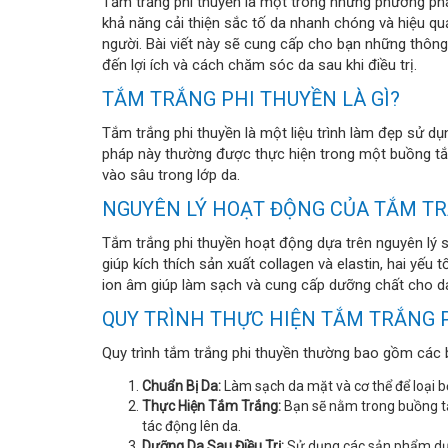
Tắm trắng phi thuyền là một trong những phương ph
khả năng cải thiện sắc tố da nhanh chóng và hiệu q
người. Bài viết này sẽ cung cấp cho bạn những thông 
đến lợi ích và cách chăm sóc da sau khi điều trị.
TẮM TRẮNG PHI THUYỀN LÀ GÌ?
Tắm trắng phi thuyền là một liệu trình làm đẹp sử d
pháp này thường được thực hiện trong một buồng tắ
vào sâu trong lớp da.
NGUYÊN LÝ HOẠT ĐỘNG CỦA TẮM TR
Tắm trắng phi thuyền hoạt động dựa trên nguyên lý 
giúp kích thích sản xuất collagen và elastin, hai yếu 
ion âm giúp làm sạch và cung cấp dưỡng chất cho d
QUY TRÌNH THỰC HIỆN TẮM TRẮNG 
Quy trình tắm trắng phi thuyền thường bao gồm các 
Chuẩn Bị Da:
Làm sạch da mặt và cơ thể để loại bỏ
Thực Hiện Tắm Trắng:
Bạn sẽ nằm trong buồng tắ
tác động lên da.
Dưỡng Da Sau Điều Trị:
Sử dụng các sản phẩm dưỡn