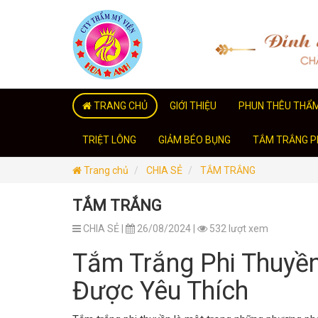
TRANG CHỦ
GIỚI THIỆU
PHUN THÊU THẨ
TRIỆT LÔNG
GIẢM BÉO BỤNG
TẮM TRẮNG PH
Trang chủ
CHIA SẺ
TẮM TRẮNG
TẮM TRẮNG
CHIA SẺ |
26/08/2024 |
532 lượt xem
Tắm Trắng Phi Thuyền
Được Yêu Thích