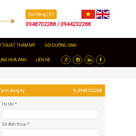
Giỏ Hàng ( 0 )
0948702288 / 0944232288
U THUẬT THẨM MỸ
GỘI DƯỠNG SINH
ỤNG HOA ANH
LIÊN HỆ
Form đăng ký
0948702288
Họ tên
*
Số điện thoại
*