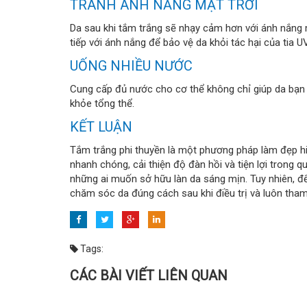
TRÁNH ÁNH NẮNG MẶT TRỜI
Da sau khi tắm trắng sẽ nhạy cảm hơn với ánh nắng 
tiếp với ánh nắng để bảo vệ da khỏi tác hại của tia UV
UỐNG NHIỀU NƯỚC
Cung cấp đủ nước cho cơ thể không chỉ giúp da bạn l
khỏe tổng thể.
KẾT LUẬN
Tắm trắng phi thuyền là một phương pháp làm đẹp hiện
nhanh chóng, cải thiện độ đàn hồi và tiện lợi trong q
những ai muốn sở hữu làn da sáng mịn. Tuy nhiên, để
chăm sóc da đúng cách sau khi điều trị và luôn tham
Tags:
CÁC BÀI VIẾT LIÊN QUAN