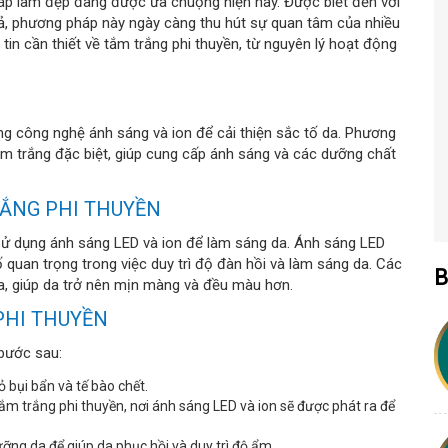
áp làm đẹp đang được ưa chuộng hiện nay. Được biết đến với
uả, phương pháp này ngày càng thu hút sự quan tâm của nhiều
tin cần thiết về tắm trắng phi thuyền, từ nguyên lý hoạt động
ụng công nghệ ánh sáng và ion để cải thiện sắc tố da. Phương
m trắng đặc biệt, giúp cung cấp ánh sáng và các dưỡng chất
ẮNG PHI THUYỀN
sử dụng ánh sáng LED và ion để làm sáng da. Ánh sáng LED
tố quan trọng trong việc duy trì độ đàn hồi và làm sáng da. Các
B
a, giúp da trở nên mịn màng và đều màu hơn.
PHI THUYỀN
bước sau:
 bụi bẩn và tế bào chết.
m trắng phi thuyền, nơi ánh sáng LED và ion sẽ được phát ra để
g da để giúp da phục hồi và duy trì độ ẩm.