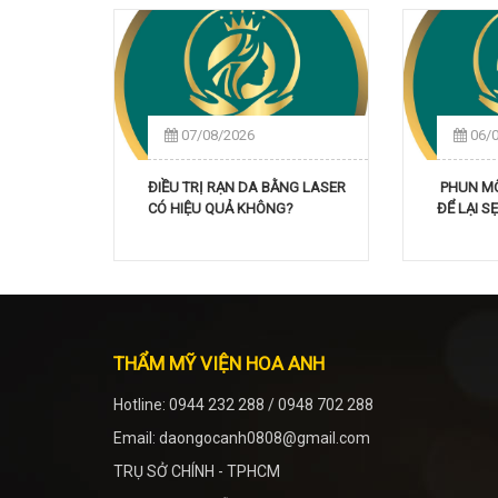
07/08/2026
06/
ĐIỀU TRỊ RẠN DA BẰNG LASER
PHUN MÔI
CÓ HIỆU QUẢ KHÔNG?
ĐỂ LẠI 
THẨM MỸ VIỆN HOA ANH
Hotline: 0944 232 288 / 0948 702 288
Email: daongocanh0808@gmail.com
TRỤ SỞ CHÍNH - TPHCM