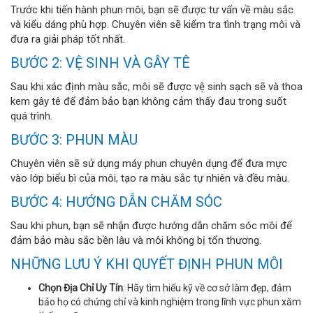
Trước khi tiến hành phun môi, bạn sẽ được tư vấn về màu sắc
và kiểu dáng phù hợp. Chuyên viên sẽ kiểm tra tình trạng môi và
đưa ra giải pháp tốt nhất.
BƯỚC 2: VỆ SINH VÀ GÂY TÊ
Sau khi xác định màu sắc, môi sẽ được vệ sinh sạch sẽ và thoa
kem gây tê để đảm bảo bạn không cảm thấy đau trong suốt
quá trình.
BƯỚC 3: PHUN MÀU
Chuyên viên sẽ sử dụng máy phun chuyên dụng để đưa mực
vào lớp biểu bì của môi, tạo ra màu sắc tự nhiên và đều màu.
BƯỚC 4: HƯỚNG DẪN CHĂM SÓC
Sau khi phun, bạn sẽ nhận được hướng dẫn chăm sóc môi để
đảm bảo màu sắc bền lâu và môi không bị tổn thương.
NHỮNG LƯU Ý KHI QUYẾT ĐỊNH PHUN MÔI
Chọn Địa Chỉ Uy Tín
: Hãy tìm hiểu kỹ về cơ sở làm đẹp, đảm
bảo họ có chứng chỉ và kinh nghiệm trong lĩnh vực phun xăm