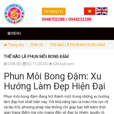
Giỏ Hàng ( 0 )
0948702288 / 0944232288
MENU
Trang chủ
CHIA SẺ
THẾ NÀO LÀ PHUN MÔI BONG ĐẬM
THẾ NÀO LÀ PHUN MÔI BONG ĐẬM
CHIA SẺ |
02/11/2024 |
526 lượt xem
Phun Môi Bong Đậm: Xu
Hướng Làm Đẹp Hiện Đại
Phun môi bong đậm đang trở thành một trong những xu hướng
làm đẹp hot nhất hiện nay. Với khả năng tạo ra màu môi rực rỡ
và lâu trôi, phương pháp này không chỉ giúp bạn tiết kiệm thời
gian trang điểm mà còn mang đến vẻ đẹp tự nhiên, quyến rũ.