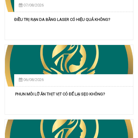
07/08/2026
ĐIỀU TRỊ RẠN DA BẰNG LASER CÓ HIỆU QUẢ KHÔNG?
06/08/2026
PHUN MÔI LỠ ĂN THỊT VỊT CÓ ĐỂ LẠI SẸO KHÔNG?