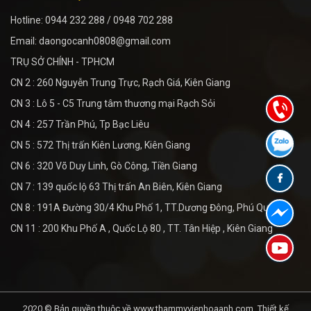
Hotline: 0944 232 288 / 0948 702 288
Email: daongocanh0808@gmail.com
TRỤ SỞ CHÍNH - TPHCM
CN 2 : 260 Nguyễn Trung Trực, Rạch Giá, Kiên Giang
CN 3 : Lô 5 - C5 Trung tâm thương mại Rạch Sỏi
CN 4 : 257 Trần Phú, Tp Bạc Liêu
CN 5 : 572 Thị trấn Kiên Lương, Kiên Giang
CN 6 : 320 Võ Duy Linh, Gò Công, Tiền Giang
CN 7 : 139 quốc lộ 63 Thị trấn An Biên, Kiên Giang
CN 8 : 191A Đường 30/4 Khu Phố 1, TT.Dương Đông, Phú Quốc
CN 11 : 200 Khu Phố A , Quốc Lộ 80 , TT. Tân Hiệp , Kiên Giang
2020 © Bản quyền thuộc về www.thammyvienhoaanh.com.
Thiết kế