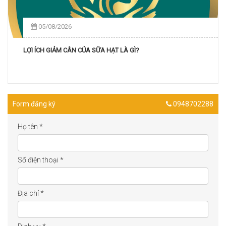
05/08/2026
LỢI ÍCH GIẢM CÂN CỦA SỮA HẠT LÀ GÌ?
Form đăng ký
0948702288
Họ tên
*
Số điện thoại
*
Địa chỉ
*