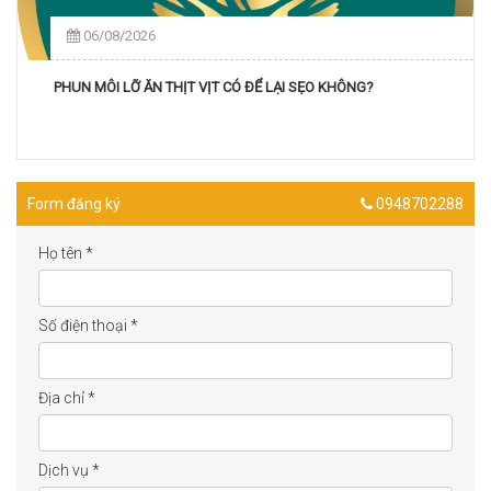
06/08/2026
PHUN MÔI LỠ ĂN THỊT VỊT CÓ ĐỂ LẠI SẸO KHÔNG?
Form đăng ký
0948702288
Họ tên
*
Số điện thoại
*
Địa chỉ
*
Dịch vụ
*