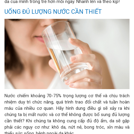
da của mình trông trẻ hơn mỗi ngày. Nhanh lên và theo kịp!
UỐNG ĐỦ LƯỢNG NƯỚC CẦN THIẾT
Nước chiếm khoảng 70-75% trọng lượng cơ thể và chịu trách
nhiệm duy trì chức năng, quá trình trao đổi chất và tuần hoàn
máu của nhiều cơ quan. Hãy hình dung điều gì sẽ xảy ra khi
chúng ta bị mất nước và cơ thể không được bổ sung đủ lượng
cần thiết? Khi chúng ta không cung cấp đủ độ ẩm, da sẽ gặp
phải các nguy cơ như: khô da, nứt nẻ, bong tróc, xỉn màu và
thiếu sức sống. bệnh ngoài da khác.