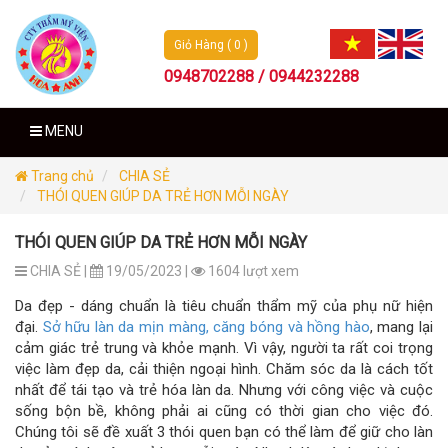
Giỏ Hàng ( 0 )
0948702288 / 0944232288
MENU
Trang chủ
CHIA SẺ
THÓI QUEN GIÚP DA TRẺ HƠN MỖI NGÀY
THÓI QUEN GIÚP DA TRẺ HƠN MỖI NGÀY
CHIA SẺ |
19/05/2023 |
1604 lượt xem
Da đẹp - dáng chuẩn là tiêu chuẩn thẩm mỹ của phụ nữ hiện
đại.
Sở hữu làn da mịn màng, căng bóng và hồng hào
, mang lại
cảm giác trẻ trung và khỏe mạnh. Vì vậy, người ta rất coi trọng
việc làm đẹp da, cải thiện ngoại hình. Chăm sóc da là cách tốt
nhất để tái tạo và trẻ hóa làn da. Nhưng với công việc và cuộc
sống bộn bề, không phải ai cũng có thời gian cho việc đó.
Chúng tôi sẽ đề xuất 3 thói quen bạn có thể làm để giữ cho làn