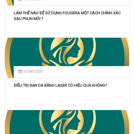
LÀM THẾ NÀO ĐỂ SỬ DỤNG FOUGERA MỘT CÁCH CHÍNH XÁC
SAU PHUN MÔI ?
07/08/2026
ĐIỀU TRỊ RẠN DA BẰNG LASER CÓ HIỆU QUẢ KHÔNG?