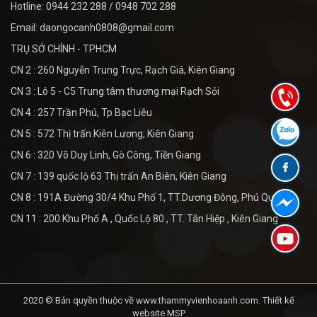
Hotline: 0944 232 288 / 0948 702 288
Email: daongocanh0808@gmail.com
TRỤ SỞ CHÍNH - TPHCM
CN 2 : 260 Nguyễn Trung Trực, Rạch Giá, Kiên Giang
CN 3 : Lô 5 - C5 Trung tâm thương mại Rạch Sỏi
CN 4 : 257 Trần Phú, Tp Bạc Liêu
CN 5 : 572 Thị trấn Kiên Lương, Kiên Giang
CN 6 : 320 Võ Duy Linh, Gò Công, Tiền Giang
CN 7 : 139 quốc lộ 63 Thị trấn An Biên, Kiên Giang
CN 8 : 191A Đường 30/4 Khu Phố 1, TT.Dương Đông, Phú Quốc
CN 11 : 200 Khu Phố A , Quốc Lộ 80 , TT. Tân Hiệp , Kiên Giang
2020 © Bản quyền thuộc về www.thammyvienhoaanh.com.
Thiết kế
website MSP