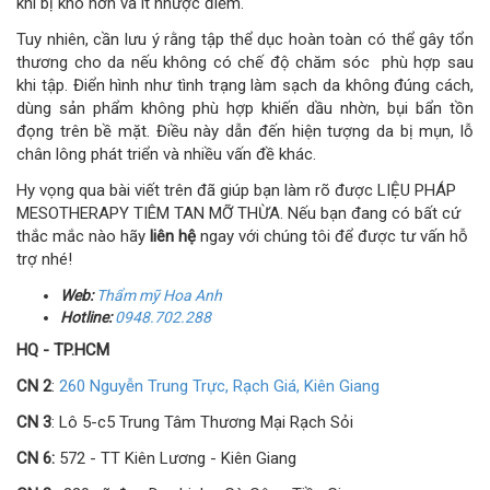
khi bị khô hơn và ít nhược điểm.
Tuy nhiên, cần lưu ý rằng tập thể dục hoàn toàn có thể gây tổn
thương cho da nếu không có chế độ chăm sóc phù hợp sau
khi tập. Điển hình như tình trạng làm sạch da không đúng cách,
dùng sản phẩm không phù hợp khiến dầu nhờn, bụi bẩn tồn
đọng trên bề mặt. Điều này dẫn đến hiện tượng da bị mụn, lỗ
chân lông phát triển và nhiều vấn đề khác.
Hy vọng qua bài viết trên đã giúp bạn làm rõ được LIỆU PHÁP
MESOTHERAPY TIÊM TAN MỠ THỪA. Nếu bạn đang có bất cứ
thắc mắc nào hãy
liên hệ
ngay với chúng tôi để được tư vấn hỗ
trợ nhé!
Web:
Thẩm mỹ Hoa Anh
Hotline:
0948.702.288
HQ - TP.HCM
CN 2
:
260 Nguyễn Trung Trực, Rạch Giá, Kiên Giang
CN 3
: Lô 5-c5 Trung Tâm Thương Mại Rạch Sỏi
CN 6:
572 - TT Kiên Lương - Kiên Giang