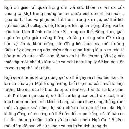
Ngủ đủ giấc rất quan trọng đối với sức khỏe và làn da của
chúng ta. Một trong những lợi ích được biết đến nhiều nhất là
giúp da tái tạo và phục hồi tốt hơn. Trong khi ngủ, cơ thể tích
cực sản xuất collagen, một loại protein quan trọng đóng vai trò
cấu trúc hình thành các liên kết trong cơ thể. Đồng thời, giấc
ngủ còn giúp giảm căng thẳng và tăng cường sức đề kháng,
bảo vệ làn da khỏi những tác động tiêu cực của môi trường.
Điều này cũng cung cấp chức năng quan trọng là tạo ra các tế
bào mới và sửa chữa các tế bào da bị tổn thương. Vì vậy, cần
thiết lập một chế độ làm việc và nghỉ ngơi hợp lý để làn da luôn
trong trạng thái tốt nhất.
Ngủ quá ít hoặc không đúng giờ có thể gây ra nhiều tác hại cho
làn da của bạn. Một trong những biểu hiện cơ bản nhất là hiện
tượng khô da, các tế bào da bị tổn thương, tốc độ tái tạo giảm
sút. Khi bạn ngủ quá ít, cơ thể sẽ tăng sản xuất cortisol, một
loại hormone tiêu cực khiến chúng ta cảm thấy căng thẳng, mệt
mỏi và giảm khả năng tự sửa chữa của các tế bào da. Ngủ
không đúng cách cũng có thể dẫn đến mụn trứng cá, tế bào da
bị tổn thương, quầng thâm và da nhăn nheo. Ngủ đủ 7-9 tiếng
mỗi đêm để bảo vệ sức khỏe và cải thiện tình trạng da.