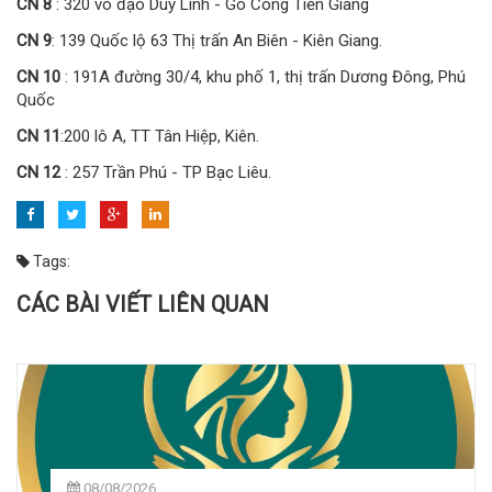
CN 8
: 320 võ đạo Duy Linh - Gò Công Tiền Giang
CN 9
: 139 Quốc lộ 63 Thị trấn An Biên - Kiên Giang.
CN 10
: 191A đường 30/4, khu phố 1, thị trấn Dương Đông, Phú
Quốc
CN 11
:200 lô A, TT Tân Hiệp, Kiên.
CN 12
: 257 Trần Phú - TP Bạc Liêu.
Tags:
CÁC BÀI VIẾT LIÊN QUAN
08/08/2026