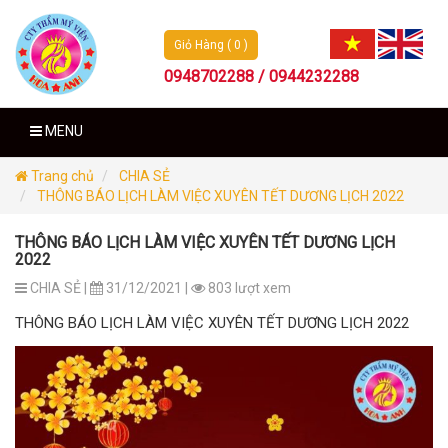
Giỏ Hàng ( 0 )
0948702288 / 0944232288
MENU
Trang chủ
CHIA SẺ
THÔNG BÁO LỊCH LÀM VIỆC XUYÊN TẾT DƯƠNG LỊCH 2022
THÔNG BÁO LỊCH LÀM VIỆC XUYÊN TẾT DƯƠNG LỊCH
2022
CHIA SẺ |
31/12/2021 |
803 lượt xem
THÔNG BÁO LỊCH LÀM VIỆC XUYÊN TẾT DƯƠNG LỊCH 2022