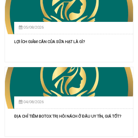
05/08/2026
LỢI ÍCH GIẢM CÂN CỦA SỮA HẠT LÀ GÌ?
04/08/2026
ĐỊA CHỈ TIÊM BOTOX TRỊ HÔI NÁCH Ở ĐÂU UY TÍN, GIÁ TỐT?