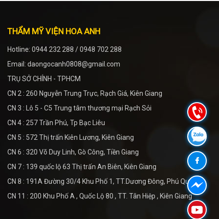
THẨM MỸ VIỆN HOA ANH
Hotline: 0944 232 288 / 0948 702 288
Email: daongocanh0808@gmail.com
TRỤ SỞ CHÍNH - TPHCM
CN 2 : 260 Nguyễn Trung Trực, Rạch Giá, Kiên Giang
CN 3 : Lô 5 - C5 Trung tâm thương mại Rạch Sỏi
CN 4 : 257 Trần Phú, Tp Bạc Liêu
CN 5 : 572 Thị trấn Kiên Lương, Kiên Giang
CN 6 : 320 Võ Duy Linh, Gò Công, Tiền Giang
CN 7 : 139 quốc lộ 63 Thị trấn An Biên, Kiên Giang
CN 8 : 191A Đường 30/4 Khu Phố 1, TT.Dương Đông, Phú Quốc
CN 11 : 200 Khu Phố A , Quốc Lộ 80 , TT. Tân Hiệp , Kiên Giang