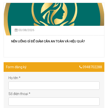
03/08/2026
NÊN UỐNG GÌ ĐỂ GIẢM CÂN AN TOÀN VÀ HIỆU QUẢ?
Form đăng ký
0948702288
Họ tên
*
Số điện thoại
*