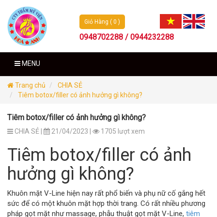
Giỏ Hàng ( 0 )
0948702288 / 0944232288
MENU
Trang chủ
CHIA SẺ
Tiêm botox/filler có ảnh hưởng gì không?
Tiêm botox/filler có ảnh hưởng gì không?
CHIA SẺ |
21/04/2023 |
1705 lượt xem
Tiêm botox/filler có ảnh
hưởng gì không?
Khuôn mặt V-Line hiện nay rất phổ biến và phụ nữ cố gắng hết
sức để có một khuôn mặt hợp thời trang. Có rất nhiều phương
pháp gọt mặt như massage, phẫu thuật gọt mặt V-Line,
tiêm