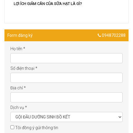
LỢI ÍCH GIẢM CÂN CỦA SỮA HẠT LÀ GÌ?
Form đăng ký
0948702288
Họ tên
*
Số điện thoại
*
Địa chỉ
*
Dịch vụ
*
Tôi đồng ý gửi thông tin