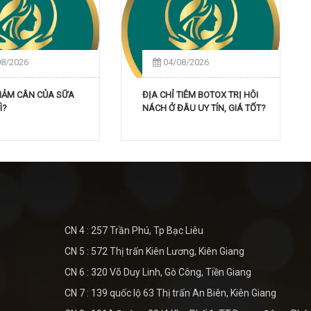
08/2026
04/08/2026
GIẢM CÂN CỦA SỮA
ĐỊA CHỈ TIÊM BOTOX TRỊ HÔI
Ì?
NÁCH Ở ĐÂU UY TÍN, GIÁ TỐT?
CN 4 : 257 Trần Phú, Tp Bạc Liêu
CN 5 : 572 Thị trấn Kiên Lương, Kiên Giang
CN 6 : 320 Võ Duy Linh, Gò Công, Tiền Giang
CN 7 : 139 quốc lộ 63 Thị trấn An Biên, Kiên Giang