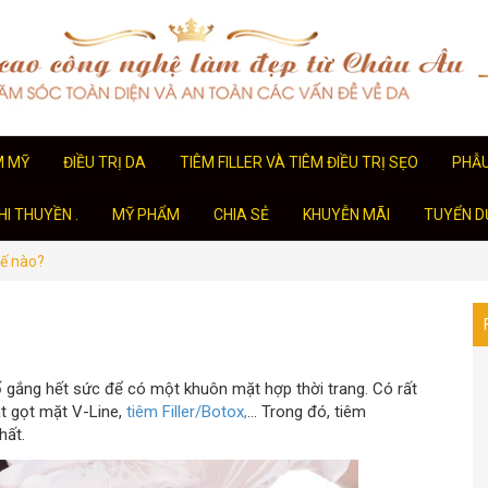
M MỸ
ĐIỀU TRỊ DA
TIÊM FILLER VÀ TIÊM ĐIỀU TRỊ SẸO
PHẪ
I THUYỀN .
MỸ PHẨM
CHIA SẺ
KHUYỄN MÃI
TUYỂN D
hế nào?
ố gắng hết sức để có một khuôn mặt hợp thời trang. Có rất
t gọt mặt V-Line,
tiêm Filler/Botox,
… Trong đó, tiêm
hất.