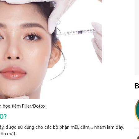
B
 họa tiêm Filler/Botox
O?
đầy, được sử dụng cho các bộ phận mũi, cằm,… nhằm làm đầy,
uôn mặt.