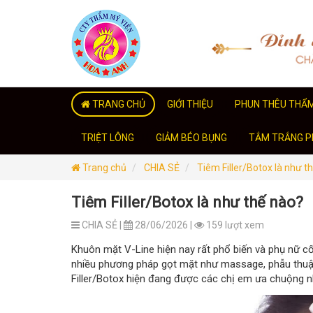
TRANG CHỦ
GIỚI THIỆU
PHUN THÊU THẨ
TRIỆT LÔNG
GIẢM BÉO BỤNG
TẮM TRẮNG PH
Trang chủ
CHIA SẺ
Tiêm Filler/Botox là như t
Tiêm Filler/Botox là như thế nào?
CHIA SẺ |
28/06/2026 |
159 lượt xem
Khuôn mặt V-Line hiện nay rất phổ biến và phụ nữ c
nhiều phương pháp gọt mặt như massage, phẫu thuậ
Filler/Botox hiện đang được các chị em ưa chuộng n