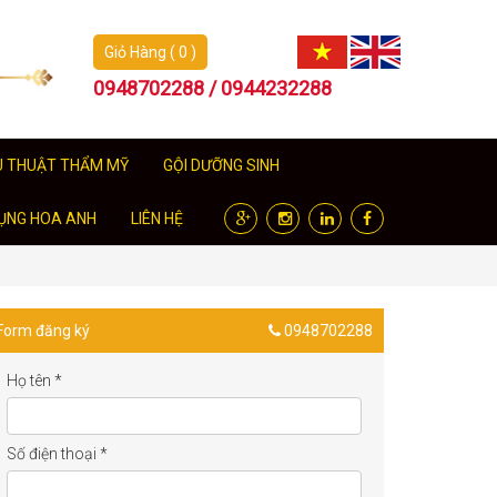
Giỏ Hàng ( 0 )
0948702288 / 0944232288
U THUẬT THẨM MỸ
GỘI DƯỠNG SINH
ỤNG HOA ANH
LIÊN HỆ
Form đăng ký
0948702288
Họ tên
*
Số điện thoại
*