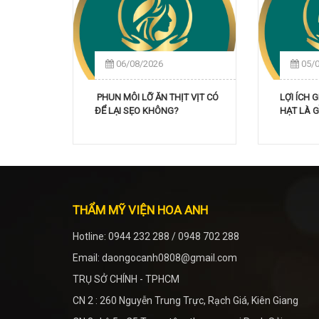
06/08/2026
05/
PHUN MÔI LỠ ĂN THỊT VỊT CÓ
LỢI ÍCH 
ĐỂ LẠI SẸO KHÔNG?
HẠT LÀ G
THẨM MỸ VIỆN HOA ANH
Hotline: 0944 232 288 / 0948 702 288
Email: daongocanh0808@gmail.com
TRỤ SỞ CHÍNH - TPHCM
CN 2 : 260 Nguyễn Trung Trực, Rạch Giá, Kiên Giang