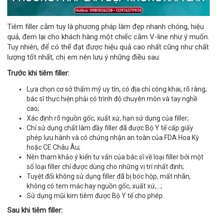
Tiêm filler cằm tuy là phương pháp làm đẹp nhanh chóng, hiệu
quả, đem lại cho khách hàng một chiếc cằm V-line như ý muốn.
Tuy nhiên, để có thể đạt được hiệu quả cao nhất cũng như chất
lượng tốt nhất, chị em nên lưu ý những điều sau:
Trước khi tiêm filler:
Lựa chọn cơ sở thẩm mỹ uy tín, có địa chỉ công khai, rõ ràng;
bác sĩ thực hiện phải có trình độ chuyên môn và tay nghề
cao;
Xác định rõ nguồn gốc, xuất xứ, hạn sử dụng của filler;
Chỉ sử dụng chất làm đầy filler đã được Bộ Y tế cấp giấy
phép lưu hành và có chứng nhận an toàn của FDA Hoa Kỳ
hoặc CE Châu Âu;
Nên tham khảo ý kiến tư vấn của bác sĩ về loại filler bởi một
số loại filler chỉ được dùng cho những vị trí nhất định;
Tuyệt đối không sử dụng filler đã bị bóc hộp, mất nhãn,
không có tem mác hay nguồn gốc, xuất xứ,…;
Sử dụng mũi kim tiêm được Bộ Y tế cho phép.
Sau khi tiêm filler: