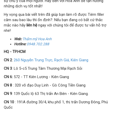
sự chú ý của mọi người. Hãy đến với Hoa Anh để tận hưởng
những dịch vụ tốt nhất!
Hy vọng qua bài viết trên đã giúp bạn làm rõ được Tiêm filler
cằm sau bao lâu thì ổn định?. Nếu bạn đang có bất cứ thắc
mắc nào hãy
liên hệ
ngay với chúng tôi để được tư vấn hỗ trợ
nhé!
Web:
Thẩm mỹ Hoa Anh
Hotline:
0948.702.288
HQ - TP.HCM
CN 2
:
260 Nguyễn Trung Trực, Rạch Giá, Kiên Giang
CN 3
: Lô 5-c5 Trung Tâm Thương Mại Rạch Sỏi
CN 6:
572 - TT Kiên Lương - Kiên Giang
CN 8
: 320 võ đạo Duy Linh - Gò Công Tiền Giang
CN 9
: 139 Quốc lộ 63 Thị trấn An Biên - Kiên Giang.
CN 10
: 191A đường 30/4, khu phố 1, thị trấn Dương Đông, Phú
Quốc