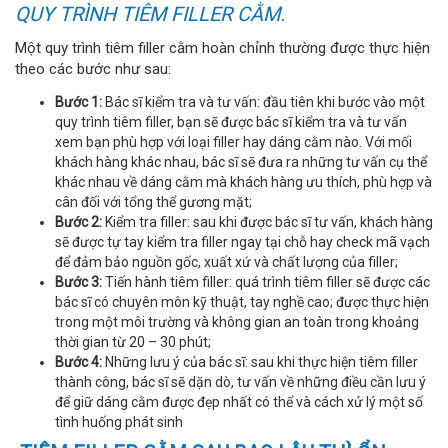
QUY TRÌNH TIÊM FILLER CẰM.
Một quy trình tiêm filler cằm hoàn chỉnh thường được thực hiện
theo các bước như sau:
Bước 1:
Bác sĩ kiểm tra và tư vấn: đầu tiên khi bước vào một
quy trình tiêm filler, bạn sẽ được bác sĩ kiểm tra và tư vấn
xem bạn phù hợp với loại filler hay dáng cằm nào. Với mối
khách hàng khác nhau, bác sĩ sẽ đưa ra những tư vấn cụ thể
khác nhau về dáng cằm mà khách hàng ưu thích, phù hợp và
cân đối với tổng thể gương mặt;
Bước 2:
Kiểm tra filler: sau khi được bác sĩ tư vấn, khách hàng
sẽ được tự tay kiểm tra filler ngay tại chỗ hay check mã vạch
để đảm bảo nguồn gốc, xuất xứ và chất lượng của filler;
Bước 3:
Tiến hành tiêm filler: quá trình tiêm filler sẽ được các
bác sĩ có chuyên môn kỹ thuật, tay nghề cao; được thực hiện
trong một môi trường và không gian an toàn trong khoảng
thời gian từ 20 – 30 phút;
Bước 4:
Những lưu ý của bác sĩ: sau khi thực hiện tiêm filler
thành công, bác sĩ sẽ dặn dò, tư vấn về những điều cần lưu ý
để giữ dáng cằm được đẹp nhất có thể và cách xử lý một số
tình huống phát sinh