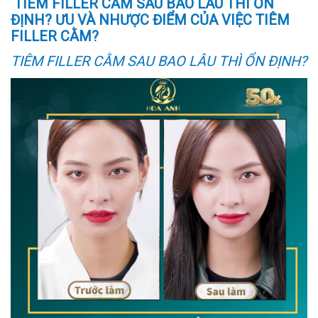
TIÊM FILLER CẰM SAU BAO LÂU THÌ ỔN
ĐỊNH? ƯU VÀ NHƯỢC ĐIỂM CỦA VIỆC TIÊM
FILLER CẰM?
TIÊM FILLER CẰM SAU BAO LÂU THÌ ỔN ĐỊNH?