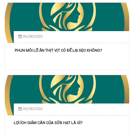
06/08/2026
PHUN MÔI LỠ ĂN THỊT VỊT CÓ ĐỂ LẠI SẸO KHÔNG?
05/08/2026
LỢI ÍCH GIẢM CÂN CỦA SỮA HẠT LÀ GÌ?