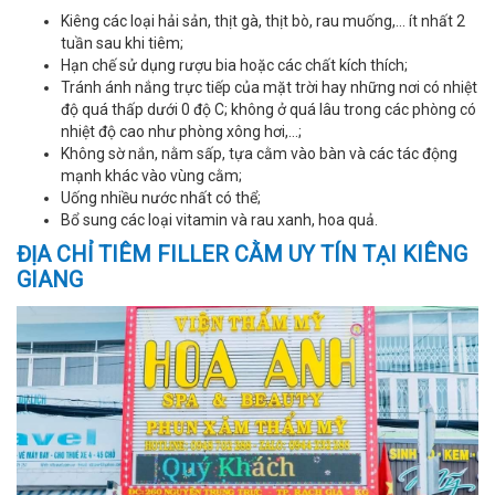
Kiêng các loại hải sản, thịt gà, thịt bò, rau muống,… ít nhất 2
tuần sau khi tiêm;
Hạn chế sử dụng rượu bia hoặc các chất kích thích;
Tránh ánh nắng trực tiếp của mặt trời hay những nơi có nhiệt
độ quá thấp dưới 0 độ C; không ở quá lâu trong các phòng có
nhiệt độ cao như phòng xông hơi,…;
Không sờ nắn, nằm sấp, tựa cằm vào bàn và các tác động
mạnh khác vào vùng cằm;
Uống nhiều nước nhất có thể;
Bổ sung các loại vitamin và rau xanh, hoa quả.
ĐỊA CHỈ TIÊM FILLER CẰM UY TÍN TẠI KIÊNG
GIANG