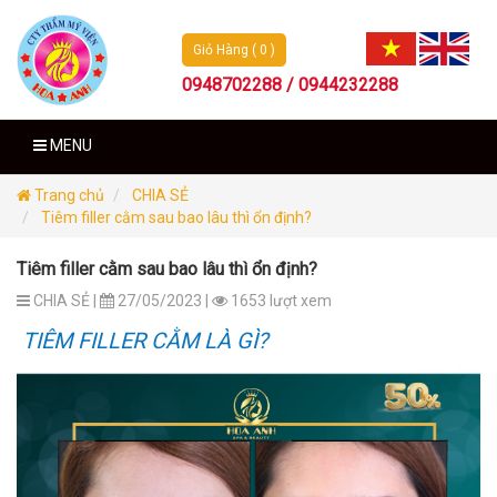
Giỏ Hàng ( 0 )
0948702288 / 0944232288
MENU
Trang chủ
CHIA SẺ
Tiêm filler cằm sau bao lâu thì ổn định?
Tiêm filler cằm sau bao lâu thì ổn định?
CHIA SẺ |
27/05/2023 |
1653 lượt xem
TIÊM FILLER CẰM LÀ GÌ?