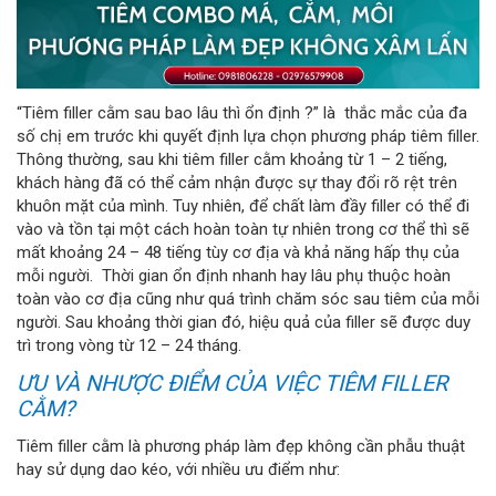
“Tiêm filler cằm sau bao lâu thì ổn định ?” là thắc mắc của đa
số chị em trước khi quyết định lựa chọn phương pháp tiêm filler.
Thông thường, sau khi tiêm filler cằm khoảng từ 1 – 2 tiếng,
khách hàng đã có thể cảm nhận được sự thay đổi rõ rệt trên
khuôn mặt của mình. Tuy nhiên, để chất làm đầy filler có thể đi
vào và tồn tại một cách hoàn toàn tự nhiên trong cơ thể thì sẽ
mất khoảng 24 – 48 tiếng tùy cơ địa và khả năng hấp thụ của
mỗi người. Thời gian ổn định nhanh hay lâu phụ thuộc hoàn
toàn vào cơ địa cũng như quá trình chăm sóc sau tiêm của mỗi
người. Sau khoảng thời gian đó, hiệu quả của filler sẽ được duy
trì trong vòng từ 12 – 24 tháng.
ƯU VÀ NHƯỢC ĐIỂM CỦA VIỆC TIÊM FILLER
CẰM?
Tiêm filler cằm là phương pháp làm đẹp không cần phẫu thuật
hay sử dụng dao kéo, với nhiều ưu điểm như: