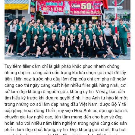
Tuy tiêm filler cằm chỉ là giải pháp khắc phục nhanh chóng
nhưng chị em cũng cần cẩn trọng khi lựa chọn gọt mặt để lấy
tiền. Hiện nay, trước nhu cầu làm đẹp của chị em phụ nữ ngày
càng cao thì ngày càng xuất hiện nhiều filler giả, hàng nhái, cơ
sở làm đẹp không rõ nguồn gốc, không uy tín. Vì vậy, bạn cần
tìm hiểu kỹ trước khi đưa ra quyết định. Hoa Anh tự hào là một
trong những cơ sở làm đẹp hàng đầu Việt Nam, được Bộ Y tế
cấp phép hoạt động.Thẩm mỹ viện Hoa Anh có đội ngũ bác sĩ,
chuyên gia tay nghề cao, tận tâm mang đến cho bạn vẻ đẹp
hoàn hảo với nhiều năm kinh nghiệm trong nghề cùng các sản
phẩm làm đẹp chất lượng, uy tín. Đẹp không góc chết, thu hút