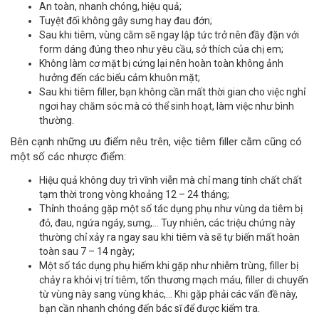
An toàn, nhanh chóng, hiệu quả;
Tuyệt đối không gây sưng hay đau đớn;
Sau khi tiêm, vùng cằm sẽ ngay lập tức trở nên đầy đặn với
form dáng đúng theo như yêu cầu, sở thích của chị em;
Không làm cơ mặt bị cứng lại nên hoàn toàn không ảnh
hưởng đến các biểu cảm khuôn mặt;
Sau khi tiêm filler, bạn không cần mất thời gian cho việc nghỉ
ngơi hay chăm sóc mà có thể sinh hoạt, làm việc như bình
thường.
Bên cạnh những ưu điểm nêu trên, việc tiêm filler cằm cũng có
một số các nhược điểm:
Hiệu quả không duy trì vĩnh viễn mà chỉ mang tính chất chất
tạm thời trong vòng khoảng 12 – 24 tháng;
Thỉnh thoảng gặp một số tác dụng phụ như vùng da tiêm bị
đỏ, đau, ngứa ngáy, sưng,… Tuy nhiên, các triệu chứng này
thường chỉ xảy ra ngay sau khi tiêm và sẽ tự biến mất hoàn
toàn sau 7 – 14 ngày;
Một số tác dụng phụ hiếm khi gặp như nhiễm trùng, filler bị
chảy ra khỏi vị trí tiêm, tổn thương mạch máu, filler di chuyển
từ vùng này sang vùng khác,… Khi gặp phải các vấn đề này,
bạn cần nhanh chóng đến bác sĩ để được kiểm tra.