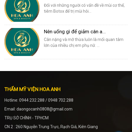
Đối với những người có vấn đề về mùi cơ thể,
tiêm Botox để trị mùi hôi...
Nên uống gì để giảm cân a...
Cân nặng và mỡ thừa luôn là mối quan tâm
lớn của nhiều chị em phụ nữ. ...
THẨM MỸ VIỆN HOA ANH
Hotline: 0944 232 288 / 0948 702 288
Email: daongocanh0808@gmail.com
TRỤ SỞ CHÍNH - TPHCM
CN 2 : 260 Nguyễn Trung Trực, Rạch Giá, Kiên Giang