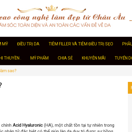
M MỸ
ĐIỀU TRỊ DA
TIÊM FILLER VÀ TIÊM ĐIỀU TRỊ SẸO
PHẪ
I THUYỀN .
MỸ PHẨM
CHIA SẺ
KHUYỄN MÃI
TUYỂN D
i làm sao?
?
n chính
Acid Hyaluronic
(HA), một chất tồn tại tự nhiên trong
úc phân tử đặc biệt có thể giúp làn da duy trì được sự hồng