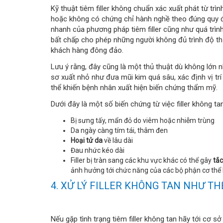
Kỹ thuật tiêm filler không chuẩn xác xuất phát từ tr
hoặc không có chứng chỉ hành nghề theo đúng quy đị
nhanh của phương pháp tiêm filler cũng như quá trì
bất chấp cho phép những người không đủ trình độ th
khách hàng đông đảo.
Lưu ý rằng, đây cũng là một thủ thuật dù không lớn
sơ xuất nhỏ như đưa mũi kim quá sâu, xác định vị trí 
thể khiến bệnh nhân xuất hiện biến chứng thẩm mỹ.
Dưới đây là một số biến chứng từ việc filler không tan
Bị sưng tấy, mẩn đỏ do viêm hoặc nhiễm trùng
Da ngày càng tím tái, thâm đen
Hoại tử da
về lâu dài
Đau nhức kéo dài
Filler bị tràn sang các khu vực khác có thể gây
tắ
ảnh hưởng tới chức năng của các bộ phận cơ thể 
4. XỬ LÝ FILLER KHÔNG TAN NHƯ TH
Nếu gặp tình trạng tiêm filler không tan hãy tới cơ s