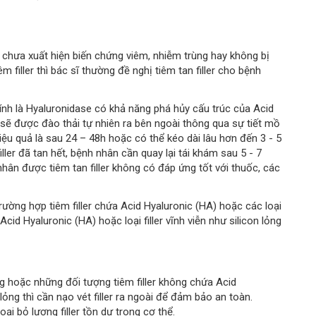
g chưa xuất hiện biến chứng viêm, nhiễm trùng hay không bị
filler thì bác sĩ thường đề nghị tiêm tan filler cho bệnh
hính là Hyaluronidase có khả năng phá hủy cấu trúc của Acid
sẽ được đào thải tự nhiên ra bên ngoài thông qua sự tiết mồ
y hiệu quả là sau 24 – 48h hoặc có thể kéo dài lâu hơn đến 3 - 5
ler đã tan hết, bệnh nhân cần quay lại tái khám sau 5 - 7
 nhân được tiêm tan filler không có đáp ứng tốt với thuốc, các
 trường hợp tiêm filler chứa Acid Hyaluronic (HA) hoặc các loại
Acid Hyaluronic (HA) hoặc loại filler vĩnh viễn như silicon lỏng
ng hoặc những đối tượng tiêm filler không chứa Acid
n lỏng thì cần nạo vét filler ra ngoài để đảm bảo an toàn.
i bỏ lượng filler tồn dư trong cơ thể.