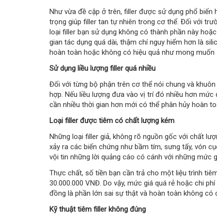
Như vừa đề cập ở trên, filler được sử dụng phổ biến 
trọng giúp filler tan tự nhiên trong cơ thể. Đối với t
loại filler bạn sử dụng không có thành phần này hoặc 
gian tác dụng quá dài, thậm chí nguy hiểm hơn là silic
hoàn toàn hoặc không có hiệu quả như mong muốn s
Sử dụng liều lượng filler quá nhiều
Đối với từng bộ phận trên cơ thể nói chung và khuôn m
hợp. Nếu liều lượng đưa vào vị trí đó nhiều hơn mức q
cần nhiều thời gian hơn mới có thể phân hủy hoàn to
Loại filler được tiêm có chất lượng kém
Những loại filler giả, không rõ nguồn gốc với chất lư
xảy ra các biến chứng như bầm tím, sưng tấy, vón cục
vội tin những lời quảng cáo có cánh với những mức g
Thực chất, số tiền bạn cần trả cho một liệu trình tiê
30.000.000 VNĐ. Do vậy, mức giá quá rẻ hoặc chi phí 
đồng là phần lớn sai sự thật và hoàn toàn không có 
Kỹ thuật tiêm filler không đúng