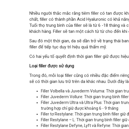
Nhiều người thắc mắc rằng tiêm filler có tan được k
chất, filler có thành phần Acid Hyaluronic có khả nă
Tuổi thọ trung bình của filler sẽ là từ 6 -18 tháng và
khách hàng. Filler sẽ tan một cách từ từ cho đến khi
Sau đó một thời gian, da sẽ dần trở về trạng thái ba
filler để tiếp tục duy trì hiệu quả thẩm mỹ.
Có hai yếu tố quyết định thời gian filler giữ được hiệ
Loại filler được sử dụng
Trong đó, mỗi loại filler cũng có nhiều đặc điểm riên
sẽ có thời gian lưu trữ trên da khác nhau. Dưới đây là
Filler Volbella và Juvederm Voluma: Thời gian trun
Filler Juvederm Vollure: Thời gian trung bình fill
Filler Juvederm Ultra và Ultra Plus: Thời gian trun
trường hợp chỉ giữ được khoảng 6 - 9 tháng
Filler tơ Restylane: Thời gian trung bình filler gi
Filler Restylane – L: Thời gian trung bình filler gi
Filler Restylane Defyne, Lyft và Refyne: Thời gian 