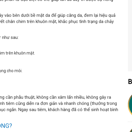
đầy vào bên dưới bề mặt da để giúp căng da, đem lại hiệu quả
vết chân chim trên khuôn mặt, khắc phục tình trạng da chảy
r như sau:
him trên khuôn mặt.
ọng cho môi.
B
ông cần phẫu thuật, không cần xâm lấn nhiều, không gây ra
ình tiêm cũng diễn ra đơn giản và nhanh chóng (thưởng trong
 phục ngắn. Ngay sau tiêm, khách hàng đã có thể sinh hoạt bình
ÔNG?