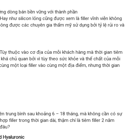
hững dòng bán bền vững với thành phần
Hay như silicon lỏng cũng được xem là filler vĩnh viễn không
ông được các chuyên gia thẩm mỹ sử dụng bởi tỷ lệ rủi ro và
 Tùy thuộc vào cơ địa của mỗi khách hàng mà thời gian tiêm
ố khá chủ quan bởi vì tùy theo sức khỏe và thể chất của mỗi
cùng một loại filler vào cùng một địa điểm, nhưng thời gian
nhiên trung bình sau khoảng 6 – 18 tháng, mà không cần có sự
p filler trong thời gian dài, thậm chí là tiêm filler 2 năm
 đâu?
d Hyaluronic