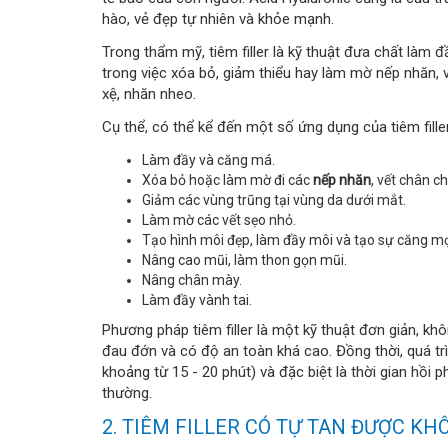
hào, vẻ đẹp tự nhiên và khỏe mạnh.
Trong thẩm mỹ, tiêm filler là kỹ thuật đưa chất làm 
trong việc xóa bỏ, giảm thiểu hay làm mờ nếp nhăn, 
xệ, nhăn nheo.
Cụ thể, có thể kể đến một số ứng dụng của tiêm fille
Làm đầy và căng má.
Xóa bỏ hoặc làm mờ đi các
nếp nhăn
, vết chân c
Giảm các vùng trũng tại vùng da dưới mắt.
Làm mờ các vết sẹo nhỏ.
Tạo hình môi đẹp, làm đầy môi và tạo sự căng m
Nâng cao mũi, làm thon gọn mũi.
Nâng chân mày.
Làm đầy vành tai.
Phương pháp tiêm filler là một kỹ thuật đơn giản, kh
đau đớn và có độ an toàn khá cao. Đồng thời, quá tr
khoảng từ 15 - 20 phút) và đặc biệt là thời gian hồi
thường.
2. TIÊM FILLER CÓ TỰ TAN ĐƯỢC KH