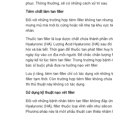
phục. Thông thường, sẽ có những cách xử trí sau:
Tiêm chất làm tan filler
Đối với những trường hợp tiêm filler không tan nhưn
mưng mủ mà mới bị cứng hoặc nề nhẹ tại khu vực tiêm 
nhân.
Thuốc tan filler là loại dược chất chứa thành phần c
Hyaluronic (HA). Lượng Acid Hyaluronic (HA) sau đó 
hôi và bài tiết. Thời gian để thuốc tan phát filler hu
ngày tùy vào cơ địa mỗi người. Để chắc chắn lượng fil
ngày kể từ lúc tiêm tan filler. Trong trường hợp bệnh
bác sĩ buộc phải đưa ra hướng nạo vét filler.
Lưu ý rằng, tiêm tan filler chỉ có tác dụng với những
filler tạm thời. Còn trường hợp tiêm filler không chứa 
thì thủ thuật này không có tác dụng.
Sử dụng kỹ thuật nạo vét filler
Đối với những bệnh nhân tiêm tan filler không đáp ứ
Hyaluronic (HA), filler thuộc loại vĩnh viễn như silico
Phương pháp này là một phẫu thuật can thiệp nhằm loạ