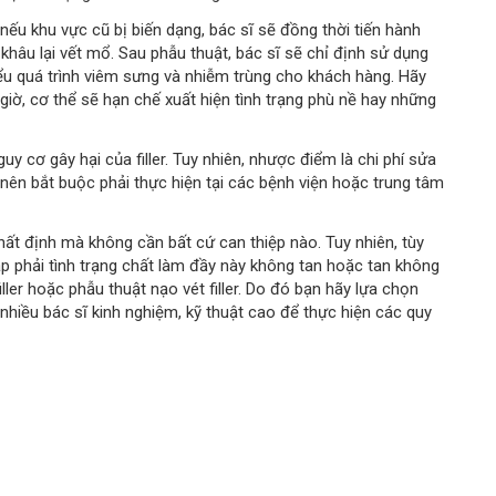
, nếu khu vực cũ bị biến dạng, bác sĩ sẽ đồng thời tiến hành
a khâu lại vết mổ. Sau phẫu thuật, bác sĩ sẽ chỉ định sử dụng
ểu quá trình viêm sưng và nhiễm trùng cho khách hàng. Hãy
iờ, cơ thể sẽ hạn chế xuất hiện tình trạng phù nề hay những
guy cơ gây hại của filler. Tuy nhiên, nhược điểm là chi phí sửa
 nên bắt buộc phải thực hiện tại các bệnh viện hoặc trung tâm
nhất định mà không cần bất cứ can thiệp nào. Tuy nhiên, tùy
gặp phải tình trạng chất làm đầy này không tan hoặc tan không
iller hoặc phẫu thuật nạo vét filler. Do đó bạn hãy lựa chọn
hiều bác sĩ kinh nghiệm, kỹ thuật cao để thực hiện các quy