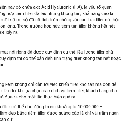
hiện nay có chứa axit Acid Hyaluronic (HA), là yếu tố quan
rường hợp tiêm filler đã lâu nhưng không tan, khả năng cao là
một số cơ sở đã cố tình trộn chúng với các loại filler có thời
on lỏng. Trong trường hợp này, tiêm tan filler không hết hết
ẽ xảy ra.
ặt nói riêng đã được quy định cụ thể liều lượng filler phù
uy định thì có thể dẫn đến tình trạng filler không tan hết hoặc
àn.
ợng kém không chỉ dẫn tới việc khiến filler khó tan mà còn dễ
. Do đó, khi lựa chọn các dịch vụ tiêm filler, khách hàng chớ
iá đưa ra cho một lần thực hiện quá rẻ.
m filler có thể dao động trong khoảng từ 10.000.000 –
làm đẹp bằng tiêm filler được quảng cáo là chỉ vài trăm ngàn
căn cứ.