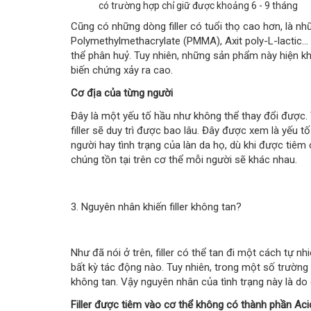
có trường hợp chỉ giữ được khoảng 6 - 9 tháng
Cũng có những dòng filler có tuổi thọ cao hơn, là n
Polymethylmethacrylate (PMMA), Axit poly-L-lactic... 
thể phân huỷ. Tuy nhiên, những sản phẩm này hiện kh
biến chứng xảy ra cao.
Cơ địa của từng người
Đây là một yếu tố hầu như không thể thay đổi được.
filler sẽ duy trì được bao lâu. Đây được xem là yếu t
người hay tình trạng của làn da họ, dù khi được tiêm 
chúng tồn tại trên cơ thể mỗi người sẽ khác nhau.
3. Nguyên nhân khiến filler không tan?
Như đã nói ở trên, filler có thể tan đi một cách tự 
bất kỳ tác động nào. Tuy nhiên, trong một số trường hợ
không tan. Vậy nguyên nhân của tình trạng này là do
Filler được tiêm vào cơ thể không có thành phần Aci