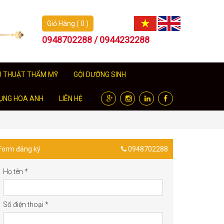
Giỏ Hàng ( 0 )
0948702288 / 0944232288
U THUẬT THẨM MỸ
GỘI DƯỠNG SINH
ỤNG HOA ANH
LIÊN HỆ
Form đăng ký
0948702288
Họ tên
*
Số điện thoại
*