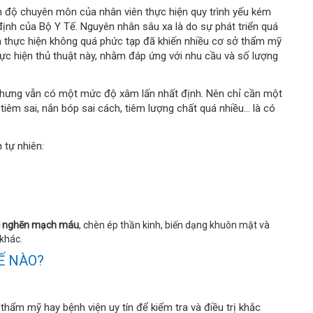
ình độ chuyên môn của nhân viên thực hiện quy trình yếu kém
nh của Bộ Y Tế. Nguyên nhân sâu xa là do sự phát triển quá
nh thực hiện không quá phức tạp đã khiến nhiều cơ sở thẩm mỹ
ực hiện thủ thuật này, nhằm đáp ứng với nhu cầu và số lượng
 nhưng vẫn có một mức độ xâm lấn nhất định. Nên chỉ cần một
tiêm sai, nắn bóp sai cách, tiêm lượng chất quá nhiều... là có
 tự nhiên:
c nghẽn mạch máu
, chèn ép thần kinh, biến dạng khuôn mặt và
khác.
Ế NÀO?
ở thẩm mỹ hay bệnh viện uy tín để kiểm tra và điều trị khắc