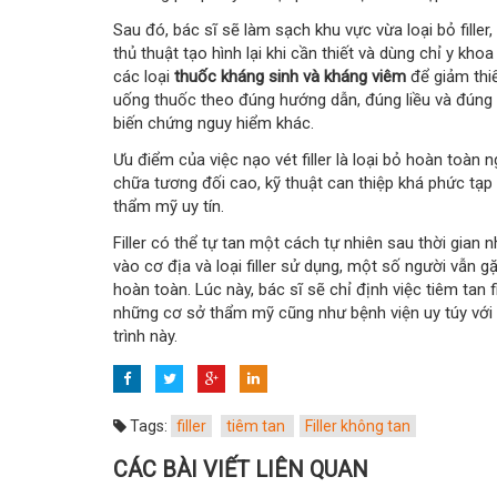
Sau đó, bác sĩ sẽ làm sạch khu vực vừa loại bỏ filler
thủ thuật tạo hình lại khi cần thiết và dùng chỉ y kho
các loại
thuốc kháng sinh và kháng viêm
để giảm thi
uống thuốc theo đúng hướng dẫn, đúng liều và đúng g
biến chứng nguy hiểm khác.
Ưu điểm của việc nạo vét filler là loại bỏ hoàn toàn n
chữa tương đối cao, kỹ thuật can thiệp khá phức tạp
thẩm mỹ uy tín.
Filler có thể tự tan một cách tự nhiên sau thời gian 
vào cơ địa và loại filler sử dụng, một số người vẫn 
hoàn toàn. Lúc này, bác sĩ sẽ chỉ định việc tiêm tan f
những cơ sở thẩm mỹ cũng như bệnh viện uy túy với n
trình này.
Tags:
filler
tiêm tan
Filler không tan
CÁC BÀI VIẾT LIÊN QUAN