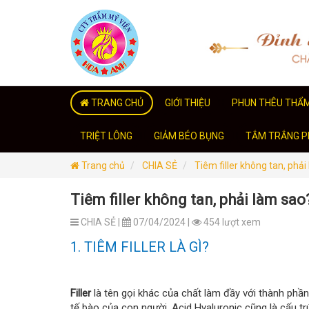
TRANG CHỦ
GIỚI THIỆU
PHUN THÊU THẨ
TRIỆT LÔNG
GIẢM BÉO BỤNG
TẮM TRẮNG PH
Trang chủ
CHIA SẺ
Tiêm filler không tan, phả
Tiêm filler không tan, phải làm sao
CHIA SẺ |
07/04/2024 |
454 lượt xem
1. TIÊM FILLER LÀ GÌ?
Filler
là tên gọi khác của chất làm đầy với thành phầ
tế bào của con người. Acid Hyaluronic cũng là cấu tr