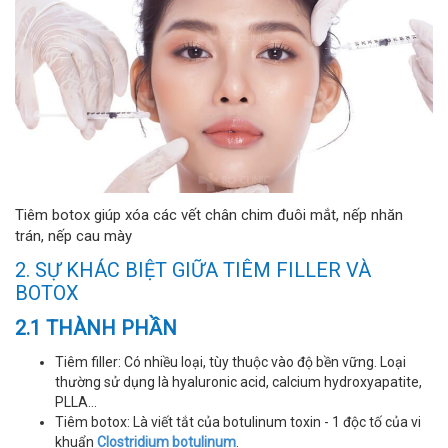
Tiêm botox giúp xóa các vết chân chim đuôi mắt, nếp nhăn
trán, nếp cau mày
2. SỰ KHÁC BIỆT GIỮA TIÊM FILLER VÀ
BOTOX
2.1 THÀNH PHẦN
Tiêm filler: Có nhiều loại, tùy thuộc vào độ bền vững. Loại
thường sử dụng là hyaluronic acid, calcium hydroxyapatite,
PLLA...
Tiêm botox: Là viết tắt của botulinum toxin - 1 độc tố của vi
khuẩn
Clostridium botulinum
.