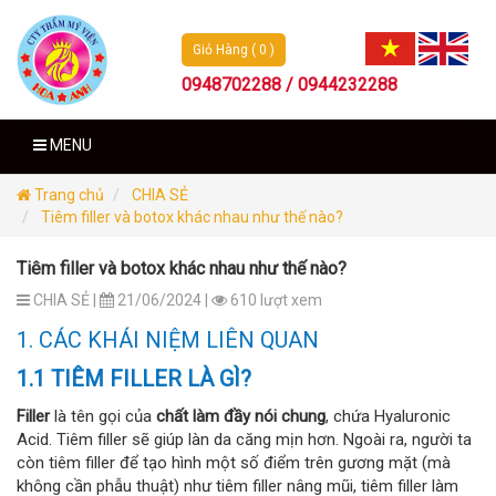
Giỏ Hàng ( 0 )
0948702288 / 0944232288
MENU
Trang chủ
CHIA SẺ
Tiêm filler và botox khác nhau như thế nào?
Tiêm filler và botox khác nhau như thế nào?
CHIA SẺ |
21/06/2024 |
610 lượt xem
1. CÁC KHÁI NIỆM LIÊN QUAN
1.1 TIÊM FILLER LÀ GÌ?
Filler
là tên gọi của
chất làm đầy nói chung
, chứa Hyaluronic
Acid. Tiêm filler sẽ giúp làn da căng mịn hơn. Ngoài ra, người ta
còn tiêm filler để tạo hình một số điểm trên gương mặt (mà
không cần phẫu thuật) như tiêm filler nâng mũi, tiêm filler làm