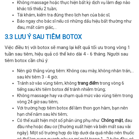
Không massage hoặc thực hiện bất kỳ dịch vụ làm đẹp nào
khác tối thiểu 2 tuần;
Tái khám, kiểm tra đúng theo lịch hẹn của bác sĩ;
Báo ngay cho bác sĩ nếu có những dấu hiệu bất thường như
đau, mất cảm giác,...
3.3 LƯU Ý SAU TIÊM BOTOX
Việc điều trị với botox sẽ mang lại kết quả tối ưu trong vòng 1
tuần sau tiêm, hiệu quả có thể kéo dài 4 - 6 tháng. Người sau
tiêm botox cần chú ý:
Nên giữ thẳng vùng tiêm: Không cau mày, không nhăn trán,...
sau khi tiêm 3 - 4 giờ;
Tránh sờ vào vùng tiêm, không
trang điểm
trong vòng 6
tiếng sau khi tiêm botox để tránh nhiễm trùng;
Không massage hay va chạm quá mức vào vùng tiêm trong
vòng 24 giờ sau tiêm;
Với trường hợp tiêm botox để làm thon gọn hàm, bạn nên
hạn chế nằm sau khi tiêm;
Có thể xuất hiện một số phản ứng phụ như:
Chóng mặt
, đau
đầu nhẹ hoặc đau cơ (thường xuất hiện và biến mất sau vài
ngày). Một số trường hợp do lớp dưới da quá nhão nên thuốc