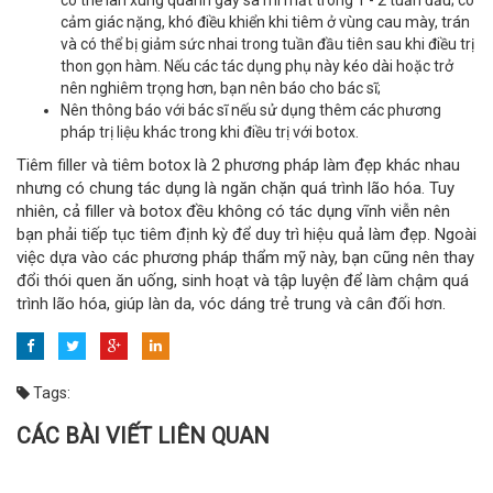
có thể lan xung quanh gây sa mí mắt trong 1 - 2 tuần đầu; có
cảm giác nặng, khó điều khiển khi tiêm ở vùng cau mày, trán
và có thể bị giảm sức nhai trong tuần đầu tiên sau khi điều trị
thon gọn hàm. Nếu các tác dụng phụ này kéo dài hoặc trở
nên nghiêm trọng hơn, bạn nên báo cho bác sĩ;
Nên thông báo với bác sĩ nếu sử dụng thêm các phương
pháp trị liệu khác trong khi điều trị với botox.
Tiêm filler và tiêm botox là 2 phương pháp làm đẹp khác nhau
nhưng có chung tác dụng là ngăn chặn quá trình lão hóa. Tuy
nhiên, cả filler và botox đều không có tác dụng vĩnh viễn nên
bạn phải tiếp tục tiêm định kỳ để duy trì hiệu quả làm đẹp. Ngoài
việc dựa vào các phương pháp thẩm mỹ này, bạn cũng nên thay
đổi thói quen ăn uống, sinh hoạt và tập luyện để làm chậm quá
trình lão hóa, giúp làn da, vóc dáng trẻ trung và cân đối hơn.
Tags:
CÁC BÀI VIẾT LIÊN QUAN