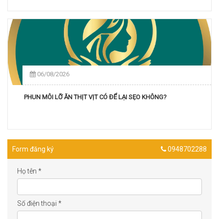
06/08/2026
PHUN MÔI LỠ ĂN THỊT VỊT CÓ ĐỂ LẠI SẸO KHÔNG?
Form đăng ký
0948702288
Họ tên
*
Số điện thoại
*