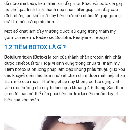
đầy tạo má baby, tiêm filler làm đầy môi. Khác với botox là gây
ức chế quá trình hình thành nếp nhăn, filler giúp làm đầy các
rãnh nhăn, tạo khối mô dày bên dưới nếp nhăn để giúp gương
mặt trở nên căng mịn hơn.
Một số chất làm đầy thường được sử dụng trong thẩm mỹ
gồm: Juvederm, Radiesse, Sculptra, Restylane, Teosyal.
1.2 TIÊM BOTOX LÀ GÌ?
Botulium toxin (Botox)
là tên của thành phần protein tinh chất
được chiết xuất từ 1 loại vi sinh dùng trong chữa trị thẩm mỹ.
Tiêm botox là phương pháp làm đẹp không phẫu thuật, giúp xóa
các khuyết điểm lão hóa như vết chân chim đuôi mắt, nếp nhăn
trán, nếp cau mày... Phương pháp này không có tác dụng vĩnh
viễn mà thường chỉ duy trì hiệu quả khoảng 4-6 tháng. Sau thời
gian đó, bạn có thể cần phải tiêm botox lại nếu muốn duy trì
hiệu quả xóa nhăn.