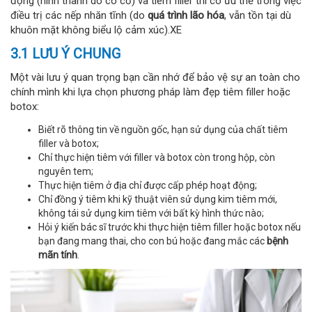
động (hình thành do co cơ) và tiêm filler thì có ưu thế trong việc
điều trị các nếp nhăn tĩnh (do
quá trình lão hóa
, vẫn tồn tại dù
khuôn mặt không biểu lộ cảm xúc).XE
3.1 LƯU Ý CHUNG
Một vài lưu ý quan trọng bạn cần nhớ để bảo vệ sự an toàn cho
chính mình khi lựa chọn phương pháp làm đẹp tiêm filler hoặc
botox:
Biết rõ thông tin về nguồn gốc, hạn sử dụng của chất tiêm
filler và botox;
Chỉ thực hiện tiêm với filler và botox còn trong hộp, còn
nguyên tem;
Thực hiện tiêm ở địa chỉ được cấp phép hoạt động;
Chỉ đồng ý tiêm khi kỹ thuật viên sử dụng kim tiêm mới,
không tái sử dụng kim tiêm với bất kỳ hình thức nào;
Hỏi ý kiến bác sĩ trước khi thực hiện tiêm filler hoặc botox nếu
bạn đang mang thai, cho con bú hoặc đang mắc các
bệnh
mãn tính
.