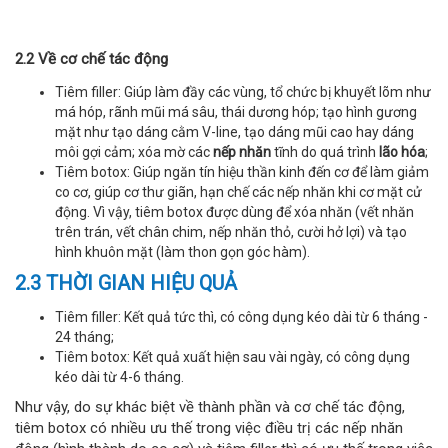
2.2 Về cơ chế tác động
Tiêm filler: Giúp làm đầy các vùng, tổ chức bị khuyết lõm như
má hóp, rãnh mũi má sâu, thái dương hóp; tạo hình gương
mặt như tạo dáng cằm V-line, tạo dáng mũi cao hay dáng
môi gợi cảm; xóa mờ các
nếp nhăn
tĩnh do quá trình
lão hóa
;
Tiêm botox: Giúp ngăn tín hiệu thần kinh đến cơ để làm giảm
co cơ, giúp cơ thư giãn, hạn chế các nếp nhăn khi cơ mặt cử
động. Vì vậy, tiêm botox được dùng để xóa nhăn (vết nhăn
trên trán, vết chân chim, nếp nhăn thỏ, cười hở lợi) và tạo
hình khuôn mặt (làm thon gọn góc hàm).
2.3 THỜI GIAN HIỆU QUẢ
Tiêm filler: Kết quả tức thì, có công dụng kéo dài từ 6 tháng -
24 tháng;
Tiêm botox: Kết quả xuất hiện sau vài ngày, có công dụng
kéo dài từ 4-6 tháng.
Như vậy, do sự khác biệt về thành phần và cơ chế tác động,
tiêm botox có nhiều ưu thế trong việc điều trị các nếp nhăn