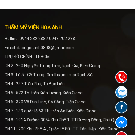
THẨM MỸ VIỆN HOA ANH
Hotline: 0944 232 288 / 0948 702 288
Email: daongocanh0808@gmail.com
TRỤ SỞ CHÍNH - TPHCM
CN 2 : 260 Nguyễn Trung Trực, Rạch Giá, Kiên Giang
CN 3 : Lô 5 - C5 Trung tâm thương mại Rạch Sỏi
CN 4 : 257 Trần Phú, Tp Bạc Liêu
CN 5 : 572 Thị trấn Kiên Lương, Kiên Giang
CN 6 : 320 Võ Duy Linh, Gò Công, Tiền Giang
CN 7 : 139 quốc lộ 63 Thị trấn An Biên, Kiên Giang
CN 8 : 191A Đường 30/4 Khu Phố 1, TT.Dương Đông, Phú Quốc
CN 11 : 200 Khu Phố A , Quốc Lộ 80 , TT. Tân Hiệp , Kiên Giang