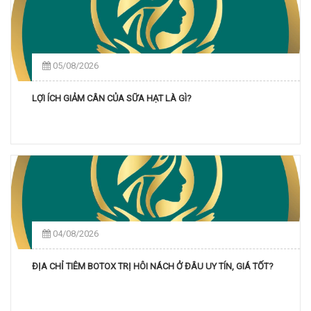
05/08/2026
LỢI ÍCH GIẢM CÂN CỦA SỮA HẠT LÀ GÌ?
04/08/2026
ĐỊA CHỈ TIÊM BOTOX TRỊ HÔI NÁCH Ở ĐÂU UY TÍN, GIÁ TỐT?