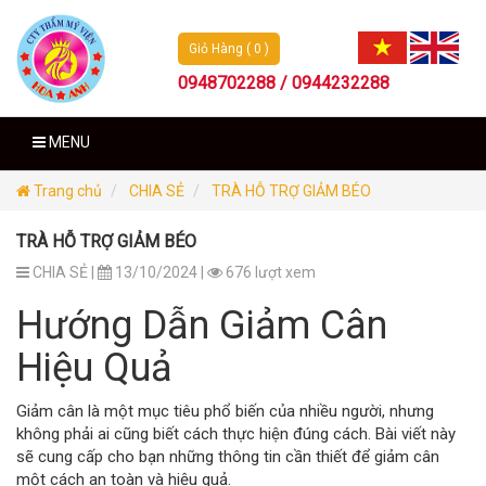
Giỏ Hàng ( 0 )
0948702288 / 0944232288
MENU
Trang chủ
CHIA SẺ
TRÀ HỖ TRỢ GIẢM BÉO
TRÀ HỖ TRỢ GIẢM BÉO
CHIA SẺ |
13/10/2024 |
676 lượt xem
Hướng Dẫn Giảm Cân
Hiệu Quả
Giảm cân là một mục tiêu phổ biến của nhiều người, nhưng
không phải ai cũng biết cách thực hiện đúng cách. Bài viết này
sẽ cung cấp cho bạn những thông tin cần thiết để giảm cân
một cách an toàn và hiệu quả.