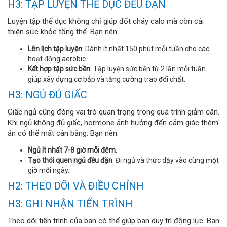
H3: TẬP LUYỆN THỂ DỤC ĐỀU ĐẶN
Luyện tập thể dục không chỉ giúp đốt cháy calo mà còn cải
thiện sức khỏe tổng thể. Bạn nên:
Lên lịch tập luyện
: Dành ít nhất 150 phút mỗi tuần cho các
hoạt động aerobic.
Kết hợp tập sức bền
: Tập luyện sức bền từ 2 lần mỗi tuần
giúp xây dựng cơ bắp và tăng cường trao đổi chất.
H3: NGỦ ĐỦ GIẤC
Giấc ngủ cũng đóng vai trò quan trọng trong quá trình giảm cân.
Khi ngủ không đủ giấc, hormone ảnh hưởng đến cảm giác thèm
ăn có thể mất cân bằng. Bạn nên:
Ngủ ít nhất 7-8 giờ mỗi đêm
.
Tạo thói quen ngủ đều đặn
: Đi ngủ và thức dậy vào cùng một
giờ mỗi ngày.
H2: THEO DÕI VÀ ĐIỀU CHỈNH
H3: GHI NHẬN TIẾN TRÌNH
Theo dõi tiến trình của bạn có thể giúp bạn duy trì động lực. Bạn