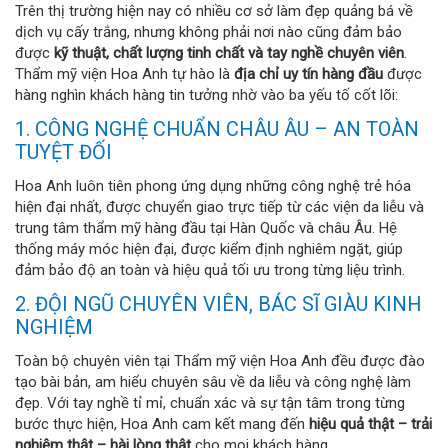
Trên thị trường hiện nay có nhiều cơ sở làm đẹp quảng bá về
dịch vụ cấy trắng, nhưng không phải nơi nào cũng đảm bảo
được
kỹ thuật, chất lượng tinh chất và tay nghề chuyên viên
.
Thẩm mỹ viện Hoa Anh tự hào là
địa chỉ uy tín hàng đầu
được
hàng nghìn khách hàng tin tưởng nhờ vào ba yếu tố cốt lõi:
1. CÔNG NGHỆ CHUẨN CHÂU ÂU – AN TOÀN
TUYỆT ĐỐI
Hoa Anh luôn tiên phong ứng dụng những công nghệ trẻ hóa
hiện đại nhất, được chuyển giao trực tiếp từ các viện da liễu và
trung tâm thẩm mỹ hàng đầu tại Hàn Quốc và châu Âu. Hệ
thống máy móc hiện đại, được kiểm định nghiêm ngặt, giúp
đảm bảo độ an toàn và hiệu quả tối ưu trong từng liệu trình.
2. ĐỘI NGŨ CHUYÊN VIÊN, BÁC SĨ GIÀU KINH
NGHIỆM
Toàn bộ chuyên viên tại Thẩm mỹ viện Hoa Anh đều được đào
tạo bài bản, am hiểu chuyên sâu về da liễu và công nghệ làm
đẹp. Với tay nghề tỉ mỉ, chuẩn xác và sự tận tâm trong từng
bước thực hiện, Hoa Anh cam kết mang đến
hiệu quả thật – trải
nghiệm thật – hài lòng thật
cho mọi khách hàng.