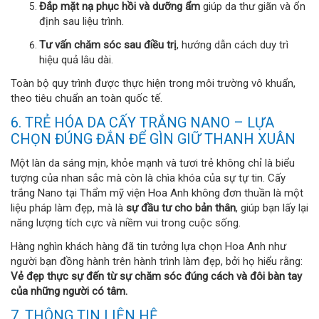
Đắp mặt nạ phục hồi và dưỡng ẩm
giúp da thư giãn và ổn
định sau liệu trình.
Tư vấn chăm sóc sau điều trị
, hướng dẫn cách duy trì
hiệu quả lâu dài.
Toàn bộ quy trình được thực hiện trong môi trường vô khuẩn,
theo tiêu chuẩn an toàn quốc tế.
6. TRẺ HÓA DA CẤY TRẮNG NANO – LỰA
CHỌN ĐÚNG ĐẮN ĐỂ GÌN GIỮ THANH XUÂN
Một làn da sáng mịn, khỏe mạnh và tươi trẻ không chỉ là biểu
tượng của nhan sắc mà còn là chìa khóa của sự tự tin. Cấy
trắng Nano tại Thẩm mỹ viện Hoa Anh không đơn thuần là một
liệu pháp làm đẹp, mà là
sự đầu tư cho bản thân
, giúp bạn lấy lại
năng lượng tích cực và niềm vui trong cuộc sống.
Hàng nghìn khách hàng đã tin tưởng lựa chọn Hoa Anh như
người bạn đồng hành trên hành trình làm đẹp, bởi họ hiểu rằng:
Vẻ đẹp thực sự đến từ sự chăm sóc đúng cách và đôi bàn tay
của những người có tâm.
7. THÔNG TIN LIÊN HỆ