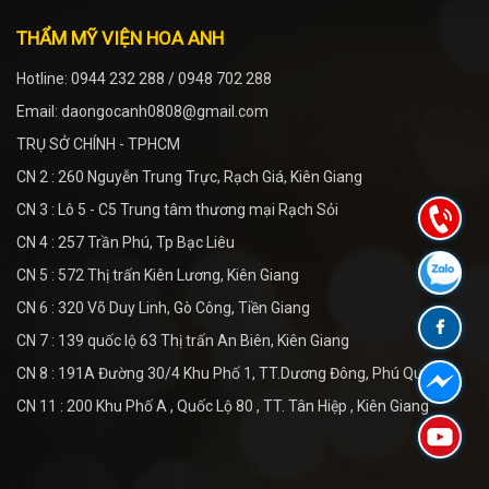
THẨM MỸ VIỆN HOA ANH
Hotline: 0944 232 288 / 0948 702 288
Email: daongocanh0808@gmail.com
TRỤ SỞ CHÍNH - TPHCM
CN 2 : 260 Nguyễn Trung Trực, Rạch Giá, Kiên Giang
CN 3 : Lô 5 - C5 Trung tâm thương mại Rạch Sỏi
CN 4 : 257 Trần Phú, Tp Bạc Liêu
CN 5 : 572 Thị trấn Kiên Lương, Kiên Giang
CN 6 : 320 Võ Duy Linh, Gò Công, Tiền Giang
CN 7 : 139 quốc lộ 63 Thị trấn An Biên, Kiên Giang
CN 8 : 191A Đường 30/4 Khu Phố 1, TT.Dương Đông, Phú Quốc
CN 11 : 200 Khu Phố A , Quốc Lộ 80 , TT. Tân Hiệp , Kiên Giang