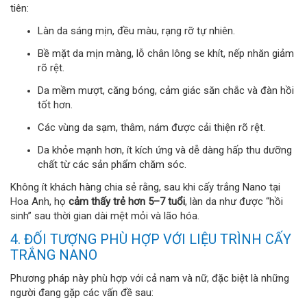
tiên:
Làn da sáng mịn, đều màu, rạng rỡ tự nhiên.
Bề mặt da mịn màng, lỗ chân lông se khít, nếp nhăn giảm
rõ rệt.
Da mềm mượt, căng bóng, cảm giác săn chắc và đàn hồi
tốt hơn.
Các vùng da sạm, thâm, nám được cải thiện rõ rệt.
Da khỏe mạnh hơn, ít kích ứng và dễ dàng hấp thu dưỡng
chất từ các sản phẩm chăm sóc.
Không ít khách hàng chia sẻ rằng, sau khi cấy trắng Nano tại
Hoa Anh, họ
cảm thấy trẻ hơn 5–7 tuổi
, làn da như được “hồi
sinh” sau thời gian dài mệt mỏi và lão hóa.
4. ĐỐI TƯỢNG PHÙ HỢP VỚI LIỆU TRÌNH CẤY
TRẮNG NANO
Phương pháp này phù hợp với cả nam và nữ, đặc biệt là những
người đang gặp các vấn đề sau: