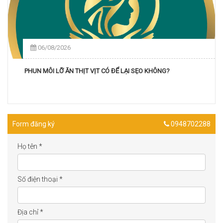
06/08/2026
PHUN MÔI LỠ ĂN THỊT VỊT CÓ ĐỂ LẠI SẸO KHÔNG?
Form đăng ký
0948702288
Họ tên
*
Số điện thoại
*
Địa chỉ
*