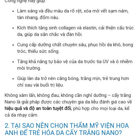
Công nghệ này giúp:
Làm sáng và đều màu da rõ rệt, xóa mờ vết sạm nám,
tàn nhang, đốm nâu.
Kích thích tăng sinh collagen và elastin, cải thiện cấu trúc
da, giúp da săn chắc và đàn hồi.
Cung cấp dưỡng chất chuyên sâu, phục hồi da khô, bong
tróc, thiếu sức sống.
Tăng khả năng tự bảo vệ của da trước tia UV và ô nhiễm
môi trường.
Giúp làn da trở nên căng bóng, trắng mịn, trẻ trung hơn
chỉ sau vài buổi trị liệu.
Không xâm lấn, không đau, không cần nghỉ dưỡng – cấy trắng
Nano là giải pháp được các chuyên gia da liễu đánh giá cao về
hiệu quả và độ an toàn tuyệt đối
, phù hợp cho mọi loại da, kể
cả da nhạy cảm.
2. TẠI SAO NÊN CHỌN THẨM MỸ VIỆN HOA
ANH ĐỂ TRẺ HÓA DA CẤY TRẮNG NANO?