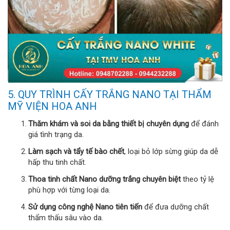
5. QUY TRÌNH CẤY TRẮNG NANO TẠI THẨM
MỸ VIỆN HOA ANH
Thăm khám và soi da bằng thiết bị chuyên dụng
để đánh
giá tình trạng da.
Làm sạch và tẩy tế bào chết
, loại bỏ lớp sừng giúp da dễ
hấp thu tinh chất.
Thoa tinh chất Nano dưỡng trắng chuyên biệt
theo tỷ lệ
phù hợp với từng loại da.
Sử dụng công nghệ Nano tiên tiến
để đưa dưỡng chất
thẩm thấu sâu vào da.