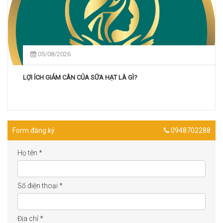
05/08/2026
LỢI ÍCH GIẢM CÂN CỦA SỮA HẠT LÀ GÌ?
Form đăng ký
0948702288
Họ tên
*
Số điện thoại
*
Địa chỉ
*