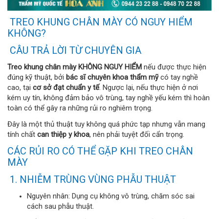
TREO KHUNG CHÂN MÀY CÓ NGUY HIỂM
KHÔNG?
CÂU TRẢ LỜI TỪ CHUYÊN GIA
Treo khung chân mày KHÔNG NGUY HIỂM
nếu được thực hiện
đúng kỹ thuật, bởi
bác sĩ chuyên khoa thẩm mỹ
có tay nghề
cao, tại
cơ sở đạt chuẩn y tế
. Ngược lại, nếu thực hiện ở nơi
kém uy tín, không đảm bảo vô trùng, tay nghề yếu kém thì hoàn
toàn có thể gây ra những rủi ro nghiêm trọng.
Đây là một thủ thuật tuy không quá phức tạp nhưng vẫn mang
tính chất
can thiệp y khoa
, nên phải tuyệt đối cẩn trọng.
CÁC RỦI RO CÓ THỂ GẶP KHI TREO CHÂN
MÀY
1. NHIỄM TRÙNG VÙNG PHẪU THUẬT
Nguyên nhân: Dụng cụ không vô trùng, chăm sóc sai
cách sau phẫu thuật.