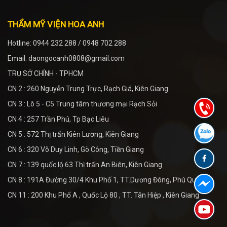
THẨM MỸ VIỆN HOA ANH
Hotline: 0944 232 288 / 0948 702 288
Email: daongocanh0808@gmail.com
TRỤ SỞ CHÍNH - TPHCM
CN 2 : 260 Nguyễn Trung Trực, Rạch Giá, Kiên Giang
CN 3 : Lô 5 - C5 Trung tâm thương mại Rạch Sỏi
CN 4 : 257 Trần Phú, Tp Bạc Liêu
CN 5 : 572 Thị trấn Kiên Lương, Kiên Giang
CN 6 : 320 Võ Duy Linh, Gò Công, Tiền Giang
CN 7 : 139 quốc lộ 63 Thị trấn An Biên, Kiên Giang
CN 8 : 191A Đường 30/4 Khu Phố 1, TT.Dương Đông, Phú Quốc
CN 11 : 200 Khu Phố A , Quốc Lộ 80 , TT. Tân Hiệp , Kiên Giang