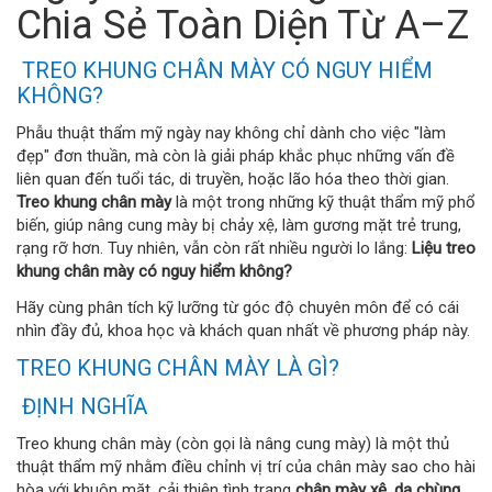
Chia Sẻ Toàn Diện Từ A–Z
TREO KHUNG CHÂN MÀY CÓ NGUY HIỂM
KHÔNG?
Phẫu thuật thẩm mỹ ngày nay không chỉ dành cho việc "làm
đẹp" đơn thuần, mà còn là giải pháp khắc phục những vấn đề
liên quan đến tuổi tác, di truyền, hoặc lão hóa theo thời gian.
Treo khung chân mày
là một trong những kỹ thuật thẩm mỹ phổ
biến, giúp nâng cung mày bị chảy xệ, làm gương mặt trẻ trung,
rạng rỡ hơn. Tuy nhiên, vẫn còn rất nhiều người lo lắng:
Liệu treo
khung chân mày có nguy hiểm không?
Hãy cùng phân tích kỹ lưỡng từ góc độ chuyên môn để có cái
nhìn đầy đủ, khoa học và khách quan nhất về phương pháp này.
TREO KHUNG CHÂN MÀY LÀ GÌ?
ĐỊNH NGHĨA
Treo khung chân mày (còn gọi là nâng cung mày) là một thủ
thuật thẩm mỹ nhằm điều chỉnh vị trí của chân mày sao cho hài
hòa với khuôn mặt, cải thiện tình trạng
chân mày xệ, da chùng,