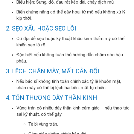
Biểu hiện: Sưng, đỏ, đau rát kéo dài, chảy dịch mủ.
Biến chứng nặng có thể gây hoại tử mô nếu không xử lý
kịp thời.
2. SẸO XẤU HOẶC SẸO LỒI
Cơ địa dễ sẹo hoặc kỹ thuật khâu kém thẩm mỹ có thể
khiến sẹo lộ rõ.
Đặc biệt nếu không tuân thủ hướng dẫn chăm sóc hậu
phẫu.
3. LỆCH CHÂN MÀY, MẤT CÂN ĐỐI
Nếu bác sĩ không tính toán chính xác tỷ lệ khuôn mặt,
chân mày có thể bị lệch hai bên, mất tự nhiên.
4. TỔN THƯƠNG DÂY THẦN KINH
Vùng trán có nhiều dây thần kinh cảm giác – nếu thao tác
sai kỹ thuật, có thể gây:
Tê bì vùng trán.
Cảm giác châm chích kéo dài.