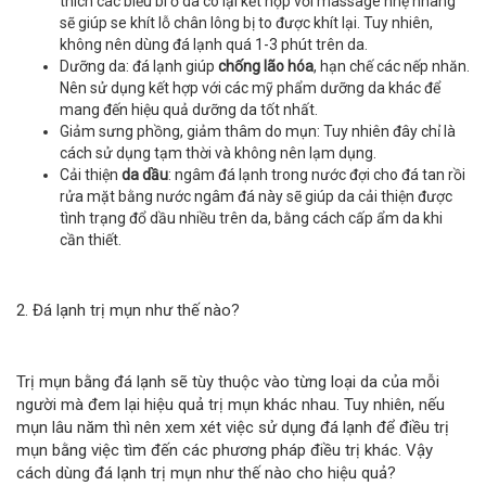
thích các biểu bì ở da co lại kết hợp với massage nhẹ nhàng
sẽ giúp se khít lỗ chân lông bị to được khít lại. Tuy nhiên,
không nên dùng đá lạnh quá 1-3 phút trên da.
Dưỡng da: đá lạnh giúp
chống lão hóa
, hạn chế các nếp nhăn.
Nên sử dụng kết hợp với các mỹ phẩm dưỡng da khác để
mang đến hiệu quả dưỡng da tốt nhất.
Giảm sưng phồng, giảm thâm do mụn: Tuy nhiên đây chỉ là
cách sử dụng tạm thời và không nên lạm dụng.
Cải thiện
da dầu
: ngâm đá lạnh trong nước đợi cho đá tan rồi
rửa mặt bằng nước ngâm đá này sẽ giúp da cải thiện được
tình trạng đổ dầu nhiều trên da, bằng cách cấp ẩm da khi
cần thiết.
2. Đá lạnh trị mụn như thế nào?
Trị mụn bằng đá lạnh sẽ tùy thuộc vào từng loại da của mỗi
người mà đem lại hiệu quả trị mụn khác nhau. Tuy nhiên, nếu
mụn lâu năm thì nên xem xét việc sử dụng đá lạnh để điều trị
mụn bằng việc tìm đến các phương pháp điều trị khác. Vậy
cách dùng đá lạnh trị mụn như thế nào cho hiệu quả?