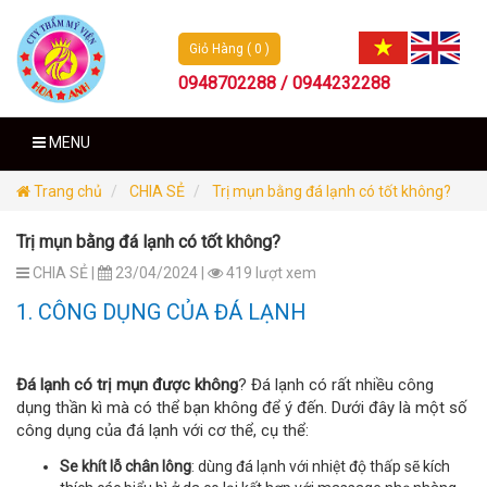
Giỏ Hàng ( 0 )
0948702288 / 0944232288
MENU
Trang chủ
CHIA SẺ
Trị mụn bằng đá lạnh có tốt không?
Trị mụn bằng đá lạnh có tốt không?
CHIA SẺ |
23/04/2024 |
419 lượt xem
1. CÔNG DỤNG CỦA ĐÁ LẠNH
Đá lạnh có trị mụn được không
? Đá lạnh có rất nhiều công
dụng thần kì mà có thể bạn không để ý đến. Dưới đây là một số
công dụng của đá lạnh với cơ thể, cụ thể:
Se khít lỗ chân lông
: dùng đá lạnh với nhiệt độ thấp sẽ kích