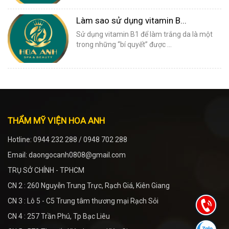
Làm sao sử dụng vitamin B...
Sử dụng vitamin B1 để làm trắng da là một
trong những “bí quyết” được ...
THẨM MỸ VIỆN HOA ANH
Hotline: 0944 232 288 / 0948 702 288
Email: daongocanh0808@gmail.com
TRỤ SỞ CHÍNH - TPHCM
CN 2 : 260 Nguyễn Trung Trực, Rạch Giá, Kiên Giang
CN 3 : Lô 5 - C5 Trung tâm thương mại Rạch Sỏi
CN 4 : 257 Trần Phú, Tp Bạc Liêu