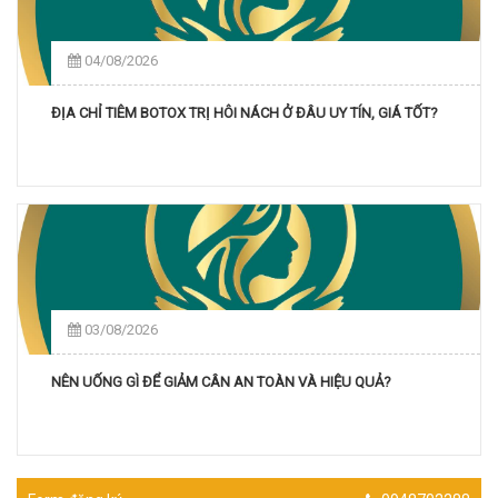
04/08/2026
ĐỊA CHỈ TIÊM BOTOX TRỊ HÔI NÁCH Ở ĐÂU UY TÍN, GIÁ TỐT?
03/08/2026
NÊN UỐNG GÌ ĐỂ GIẢM CÂN AN TOÀN VÀ HIỆU QUẢ?