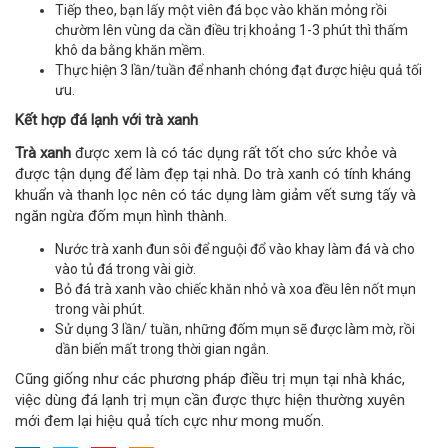
Tiếp theo, bạn lấy một viên đá bọc vào khăn mỏng rồi
chườm lên vùng da cần điều trị khoảng 1-3 phút thì thấm
khô da bằng khăn mềm.
Thực hiện 3 lần/tuần để nhanh chóng đạt được hiệu quả tối
ưu.
Kết hợp đá lạnh với trà xanh
Trà xanh
được xem là có tác dụng rất tốt cho sức khỏe và
được tận dụng để làm đẹp tại nhà. Do trà xanh có tính kháng
khuẩn và thanh lọc nên có tác dụng làm giảm vết sưng tấy và
ngăn ngừa đốm mụn hình thành.
Nước trà xanh đun sôi để nguội đổ vào khay làm đá và cho
vào tủ đá trong vài giờ.
Bỏ đá trà xanh vào chiếc khăn nhỏ và xoa đều lên nốt mụn
trong vài phút.
Sử dụng 3 lần/ tuần, những đốm mụn sẽ được làm mờ, rồi
dần biến mất trong thời gian ngắn.
Cũng giống như các phương pháp điều trị mụn tại nhà khác,
việc dùng đá lạnh trị mụn cần được thực hiện thường xuyên
mới đem lại hiệu quả tích cực như mong muốn.