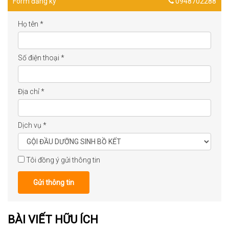
Form đăng ký
0948702288
Họ tên
*
Số điện thoại
*
Địa chỉ
*
Dịch vụ
*
Tôi đồng ý gửi thông tin
Gửi thông tin
BÀI VIẾT HỮU ÍCH