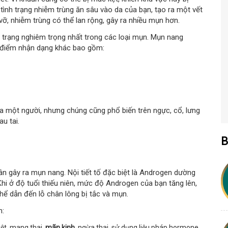
 tình trạng nhiễm trùng ăn sâu vào da của bạn, tạo ra một vết
, nhiễm trùng có thể lan rộng, gây ra nhiều mụn hơn.
 trạng nghiêm trọng nhất trong các loại mụn. Mụn nang
 điểm nhận dạng khác bao gồm:
a một người, nhưng chúng cũng phổ biến trên ngực, cổ, lưng
au tai.
G
B
n gây ra mụn nang. Nội tiết tố đặc biệt là Androgen dường
Khi ở độ tuổi thiếu niên, mức độ Androgen của bạn tăng lên,
hể dẫn đến lỗ chân lông bị tắc và mụn.
m:
yệt, mang thai,
mãn kinh
, ngừa thai, sử dụng liệu pháp hormone