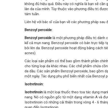
không đủ hiệu quả. Điều này có nghĩa là bạn sẽ cần g
làn da của mình. Tùy thuộc vào phương điều trị được
tám tuần.
Liên hệ với bác sĩ của bạn về các phương pháp sau 
Benzoyl peroxide:
Benzoyl peroxide
là một phương pháp điều trị dành 
kể cả mụn nang. Benzoyl peroxide có bán trực tiếp 
bôi lên da. Benzoyl peroxide hoạt động bằng cách tiêu
acnes).
Các loại sản phẩm có thể bao gồm thành phần chính
cho từng loại da khác nhau. Các chế phẩm chứa cồn
da dầu. Các sản phẩm Benzoyl peroxide, bao gồm dạn
một ngày. Tác dụng phụ phổ biến nhất của Benzoyl pe
Isotretinoin:
Isotretinoin
là một loại thuốc theo toa tác dụng mạnh
nang. Nó có nguồn gốc từ một dạng vitamin A và đ
Isotretinoin có những cải thiện trong vòng 4 - 6 thá
quan đến Isotretinoin.