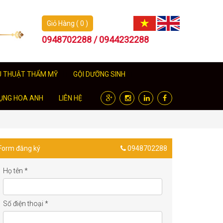
Giỏ Hàng ( 0 )
0948702288 / 0944232288
U THUẬT THẨM MỸ
GỘI DƯỠNG SINH
ỤNG HOA ANH
LIÊN HỆ
Form đăng ký
0948702288
Họ tên
*
Số điện thoại
*