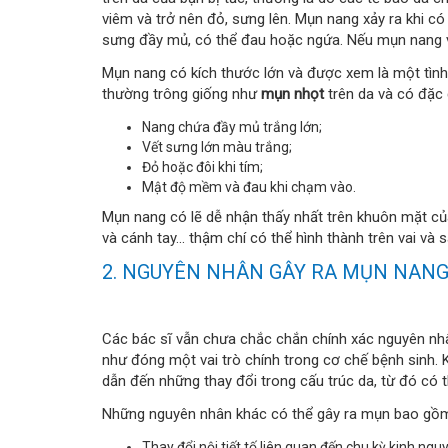
viêm và trở nên đỏ, sưng lên. Mụn nang xảy ra khi có
sưng đầy mủ, có thể đau hoặc ngứa. Nếu mụn nang vỡ
Mụn nang có kích thước lớn và được xem là một tình
thường trông giống như
mụn nhọt
trên da và có đặc
Nang chứa đầy mủ trắng lớn;
Vết sưng lớn màu trắng;
Đỏ hoặc đôi khi tím;
Mật độ mềm và đau khi chạm vào.
Mụn nang có lẽ dễ nhận thấy nhất trên khuôn mặt củ
và cánh tay... thậm chí có thể hình thành trên vai và s
2. NGUYÊN NHÂN GÂY RA MỤN NAN
Các bác sĩ vẫn chưa chắc chắn chính xác nguyên nhâ
như đóng một vai trò chính trong cơ chế bệnh sinh. 
dẫn đến những thay đổi trong cấu trúc da, từ đó có t
Những nguyên nhân khác có thể gây ra mụn bao gồ
Thay đổi nội tiết tố liên quan đến chu kỳ kinh ngu