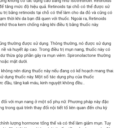
ng không có tác dụng cao bằng như Isotretinoin. Retinoids
 để tăng mức độ hiệu quả. Retinoids tại chỗ có thể được sử
u trị bằng retinoids tại chỗ có thể làm cho da đỏ và cũng có
ạm thời khi da bạn đã quen với thuốc. Ngoài ra, Retinoids
 nhớ thoa kem chống nắng khi điều tị bằng thuốc này.
 cũng thường được sử dụng. Thông thường, nó được sử dụng
hù nề và huyết áp cao. Trong điều trị mụn nang, thuốc này có
dư thừa góp phần gây ra mụn viêm. Spironolactone thường
 hoặc mặt dưới.
ạn không nên dùng thuốc này nếu đang có kế hoạch mang thai.
sử dụng thuốc này. Một số tác dụng phụ của thuốc
 đầu, tăng kali máu, kinh nguyệt không đều...
i đối với mụn nang ở một số phụ nữ. Phương pháp này đặc
 trong quá trình thay đổi nội tiết tố liên quan đến chu kỳ
 chỉnh lượng hormone tổng thể và có thể làm giảm mụn. Tuy