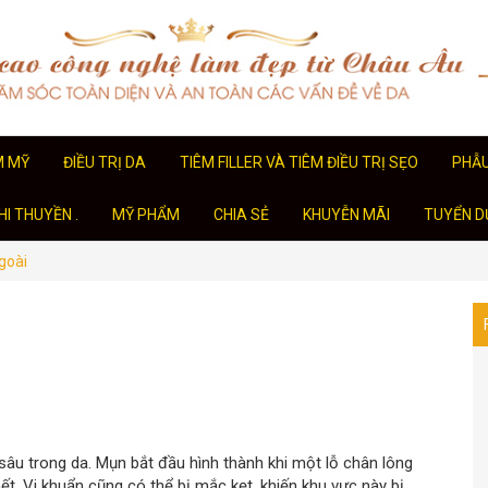
M MỸ
ĐIỀU TRỊ DA
TIÊM FILLER VÀ TIÊM ĐIỀU TRỊ SẸO
PHẪ
I THUYỀN .
MỸ PHẨM
CHIA SẺ
KHUYỄN MÃI
TUYỂN D
goài
âu trong da. Mụn bắt đầu hình thành khi một lỗ chân lông
ết. Vi khuẩn cũng có thể bị mắc kẹt, khiến khu vực này bị