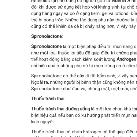
Retinoids tại chỗ cũng có nguồn gốc từ
vitamin A
như
đôi khi được sử dụng kết hợp với kháng sinh tại chỗ
dụng hàng ngày và có ở dạng kem, gel và lotions. Điề
thể bị bong tróc. Những tác dụng phụ này thường là t
cũng có thể khiến da dễ bị cháy nắng hơn, vì vậy hãy
Spironolactone:
Spironolactone
là một biện pháp điều trị mụn nang
như một loại thuốc lợi tiểu để giúp điều trị chứng p
thể hoạt động bằng cách kiểm soát lượng
Androgen
chỉ hiệu quả ở những phụ nữ bị mụn trứng cá ở cằm
Spironolactone có thể gây dị tật bẩm sinh, vì vậy b
Ngoài ra, những người bị bệnh thận cũng không nên 
Spironolactone như đau vú, chóng mặt, mệt mỏi, nhức
Thuốc tránh thai:
Thuốc tránh thai đường uống
là một lựa chọn khả th
biệt hiệu quả nếu bạn có xu hướng phát triển mụn nang
kinh nguyệt.
Thuốc tránh thai có chứa Estrogen có thể giúp điều