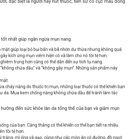
ười, đặc biệt là người hay hút thuốc, tiền sử có cục máu đông
tốt nhất giúp ngăn ngừa mụn nang.
a mặt giúp loại bỏ bụi bẩn và bã nhờn dư thừa nhưng không quá
gây kích ứng mụn viêm hiện có và làm cho nó tồi tệ hơn.
ghiêm trọng hơn cũng có thể dẫn đến sự tích tụ nang.
“không chứa dầu” và “không gây mụn”. Những sản phẩm này
 mặt.
 cháy nắng do thuốc trị mụn, những loại thuốc có thể khiến bạn
hư da. Mua kem chống nắng không chứa dầu để tránh làm tắc
h hưởng đến sức khỏe làn da tổng thể của bạn và giảm mụn
ống của bạn. Căng thẳng có thể khiến cơ thể bạn tiết ra nhiều
n tồi tệ hơn.
trắng, mì ống và gạo, cũng như các món ăn có đường, đồ ngọt.