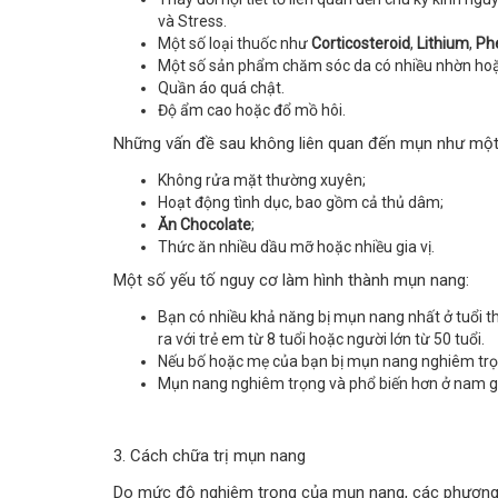
và Stress.
Một số loại thuốc như
Corticosteroid
,
Lithium
,
Ph
Một số sản phẩm chăm sóc da có nhiều nhờn hoặc
Quần áo quá chật.
Độ ẩm cao hoặc đổ mồ hôi.
Những vấn đề sau không liên quan đến mụn như một
Không rửa mặt thường xuyên;
Hoạt động tình dục, bao gồm cả thủ dâm;
Ăn Chocolate
;
Thức ăn nhiều dầu mỡ hoặc nhiều gia vị.
Một số yếu tố nguy cơ làm hình thành mụn nang:
Bạn có nhiều khả năng bị mụn nang nhất ở tuổi t
ra với trẻ em từ 8 tuổi hoặc người lớn từ 50 tuổi.
Nếu bố hoặc mẹ của bạn bị mụn nang nghiêm trọ
Mụn nang nghiêm trọng và phổ biến hơn ở nam gi
3. Cách chữa trị mụn nang
Do mức độ nghiêm trọng của mụn nang, các phương 