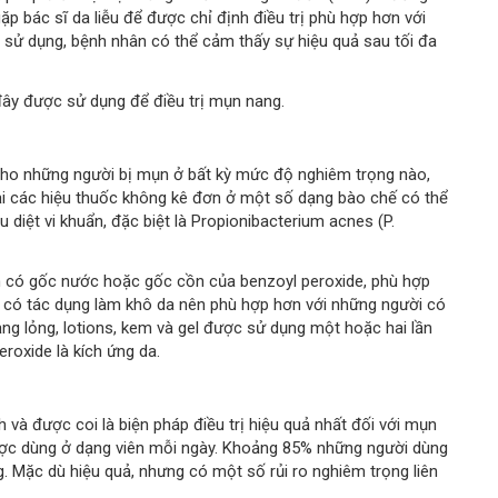
ặp bác sĩ da liễu để được chỉ định điều trị phù hợp hơn với
 sử dụng, bệnh nhân có thể cảm thấy sự hiệu quả sau tối đa
đây được sử dụng để điều trị mụn nang.
cho những người bị mụn ở bất kỳ mức độ nghiêm trọng nào,
tại các hiệu thuốc không kê đơn ở một số dạng bào chế có thể
 diệt vi khuẩn, đặc biệt là Propionibacterium acnes (P.
 có gốc nước hoặc gốc cồn của benzoyl peroxide, phù hợp
 có tác dụng làm khô da nên phù hợp hơn với những người có
g lỏng, lotions, kem và gel được sử dụng một hoặc hai lần
roxide là kích ứng da.
 và được coi là biện pháp điều trị hiệu quả nhất đối với mụn
ược dùng ở dạng viên mỗi ngày. Khoảng 85% những người dùng
ng. Mặc dù hiệu quả, nhưng có một số rủi ro nghiêm trọng liên