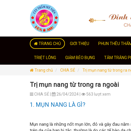
TRANG CHỦ
GIỚI THIỆU
PHUN THÊU THẨ
TRIỆT LÔNG
GIẢM BÉO BỤNG
TẮM TRẮNG PH
Trang chủ
CHIA SẺ
Trị mụn nang từ trong ra n
Trị mụn nang từ trong ra ngoài
CHIA SẺ |
26/04/2024 |
563 lượt xem
1. MỤN NANG LÀ GÌ?
Mụn nang là những nốt mụn lớn, đỏ và gây đau nằm s
trên da của bạn bị tắc, thường là do các tế bào da ch