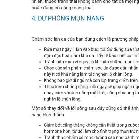
nhiên, thuốc tránh thai không dành cho tất cả mọi ng
hoặc đang cố gắng mang thai.
4. DỰ PHÒNG MỤN NANG
Chăm sóc làn da của bạn đúng cách là phương pháp 
Rửa mặt ngày 1 lần vào buổi tối. Sử dụng sữa rử
đậm đặc hoặc làm khô da. Tẩy tế bào chết có thể 
Tránh nặn mụn vì ngay cả khi nặn những mụn ít n
Chọn các sản phẩm chăm sóc da được dán nhãn 
này ít có khả năng làm tắc nghẽn lỗ chân lông.
Không bao giờ đi ngủ mà còn lớp trang điểm trên
Thoa kem chống nắng mỗi ngày sẽ giúp ngăn ngừa
nhạy cảm với ánh nắng mặt trời, cũng như ung t
nghẽn lỗ chân lông.
Một số thay đổi về lối sống sau đây cũng có thể ản
nang hình thành:
Giảm bớt căng thẳng không cần thiết trong cuộc s
hormone hơn, từ đó làm cho tình trạng mụn trở nê
Tránh thực phẩm có mức đường cao như bánh mì 