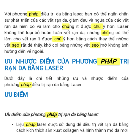
Với phương
pháp
điều trị da bằng laser, bạn có thể ngăn chặn
sự phát triển của các vết rạn da, giảm đau và ngứa của các vết
rạn da hiện có và làm cho
chú
ng ít được
chú
ý hơn. Laser
không thể loại bỏ hoàn toàn vết rạn da, nhưng
chú
ng có thể
làm cho vết rạn ít được
chú
ý hơn bằng cách thay thế những
vết
sẹo
rất dễ thấy, khó coi bằng những vết
sẹo
mờ không ảnh
hưởng đến vẻ ngoài.
ƯU NHƯỢC ĐIỂM CỦA PHƯƠNG
PHÁP
TRỊ
RẠN DA BẰNG LASER
Dưới đây là chi tiết những ưu và nhược điểm của
phương
pháp
điều trị rạn da bằng Laser:
ƯU ĐIỂM
Ưu điểm của phương
pháp
trị rạn da bằng laser:
Liệu
pháp
laser được sử dụng để điều trị vết rạn da bằng
cách kích thích sản xuất collagen và hình thành mô da mới.