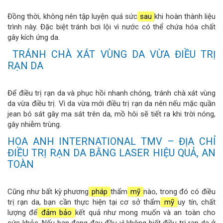
Đồng thời, không nên tập luyện quá sức
sau
khi hoàn thành liệu
trình này. Đặc biệt tránh bơi lội vì nước có thể chứa hóa chất
gây kích ứng da.
TRÁNH CHÀ XÁT VÙNG DA VỪA ĐIỀU TRỊ
RẠN DA
Để điều trị rạn da và phục hồi nhanh chóng, tránh chà xát vùng
da vừa điều trị. Vì da vừa mới điều trị rạn da nên nếu mặc quần
jean bó sát gây ma sát trên da, mồ hôi sẽ tiết ra khi trời nóng,
gây nhiễm trùng.
HOA ANH INTERNATIONAL TMV – ĐỊA CHỈ
ĐIỀU TRỊ RẠN DA BẰNG LASER HIỆU QUẢ, AN
TOÀN
Cũng như bất kỳ phương
pháp
thẩm
mỹ
nào, trong đó có điều
trị rạn da, bạn cần thực hiện tại cơ sở thẩm
mỹ
uy tín, chất
lượng để
đảm bảo
kết quả như mong muốn và an toàn cho