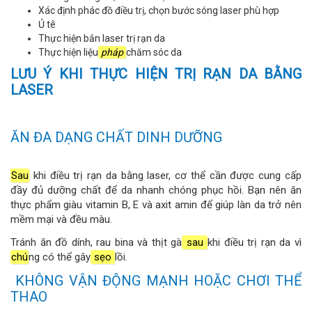
Xác định phác đồ điều trị, chọn bước sóng laser phù hợp
Ủ tê
Thực hiện bắn laser trị rạn da
Thực hiện liệu
pháp
chăm sóc da
LƯU Ý KHI THỰC HIỆN TRỊ RẠN DA BẰNG
LASER
ĂN ĐA DẠNG CHẤT DINH DƯỠNG
Sau
khi điều trị rạn da bằng laser, cơ thể cần được cung cấp
đầy đủ dưỡng chất để da nhanh chóng phục hồi. Bạn nên ăn
thực phẩm giàu vitamin B, E và axit amin để giúp làn da trở nên
mềm mại và đều màu.
Tránh ăn đồ dính, rau bina và thịt gà
sau
khi điều trị rạn da vì
chú
ng có thể gây
sẹo
lồi.
KHÔNG VẬN ĐỘNG MẠNH HOẶC CHƠI THỂ
THAO