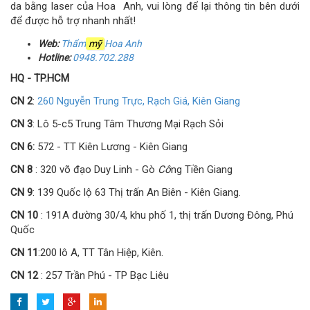
da bằng laser của Hoa Anh, vui lòng để lại thông tin bên dưới
để được hỗ trợ nhanh nhất!
Web:
Thẩm
mỹ
Hoa Anh
Hotline:
0948.702.288
HQ - TP.HCM
CN 2
:
260 Nguyễn Trung Trực, Rạch Giá, Kiên Giang
CN 3
: Lô 5-c5 Trung Tâm Thương Mại Rạch Sỏi
CN 6:
572 - TT Kiên Lương - Kiên Giang
CN 8
: 320 võ đạo Duy Linh - Gò
Cô
ng Tiền Giang
CN 9
: 139 Quốc lộ 63 Thị trấn An Biên - Kiên Giang.
CN 10
: 191A đường 30/4, khu phố 1, thị trấn Dương Đông, Phú
Quốc
CN 11
:200 lô A, TT Tân Hiệp, Kiên.
CN 12
: 257 Trần Phú - TP Bạc Liêu