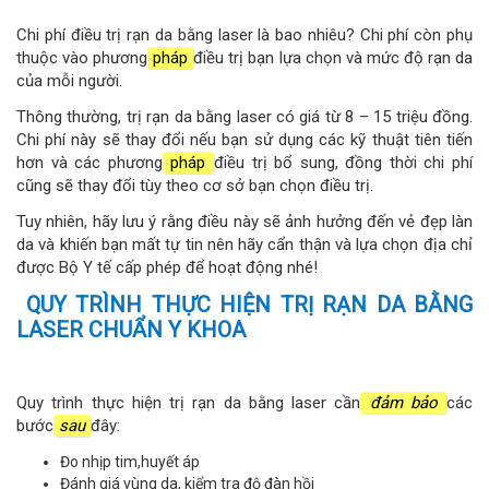
Chi phí điều trị rạn da bằng laser là bao nhiêu? Chi phí còn phụ
thuộc vào phương
pháp
điều trị bạn lựa chọn và mức độ rạn da
của mỗi người.
Thông thường, trị rạn da bằng laser có giá từ 8 – 15 triệu đồng.
Chi phí này sẽ thay đổi nếu bạn sử dụng các kỹ thuật tiên tiến
hơn và các phương
pháp
điều trị bổ sung, đồng thời chi phí
cũng sẽ thay đổi tùy theo cơ sở bạn chọn điều trị.
Tuy nhiên, hãy lưu ý rằng điều này sẽ ảnh hưởng đến vẻ đẹp làn
da và khiến bạn mất tự tin nên hãy cẩn thận và lựa chọn địa chỉ
được Bộ Y tế cấp phép để hoạt động nhé!
QUY TRÌNH THỰC HIỆN TRỊ RẠN DA BẰNG
LASER CHUẨN Y KHOA
Quy trình thực hiện trị rạn da bằng laser cần
đảm bảo
các
bước
sau
đây:
Đo nhịp tim,huyết áp
Đánh giá vùng da, kiểm tra độ đàn hồi