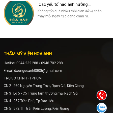
Các yếu tố nào ảnh hưởng...
Không tốn quá nhiều thời gian để vẽ chân
mày mỗi ngày, tạo dáng chân m...
THẨM MỸ VIỆN HOA ANH
Hotline: 0944 232 288 / 0948 702 288
Email: daongocanh0808@gmail.com
TRỤ SỞ CHÍNH - TPHCM
CN 2 : 260 Nguyễn Trung Trực, Rạch Giá, Kiên Giang
CN 3 : Lô 5 - C5 Trung tâm thương mại Rạch Sỏi
CN 4 : 257 Trần Phú, Tp Bạc Liêu
CN 5 : 572 Thị trấn Kiên Lương, Kiên Giang