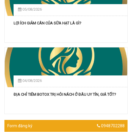
05/08/2026
LỢI ÍCH GIẢM CÂN CỦA SỮA HẠT LÀ GÌ?
04/08/2026
ĐỊA CHỈ TIÊM BOTOX TRỊ HÔI NÁCH Ở ĐÂU UY TÍN, GIÁ TỐT?
Form đăng ký
0948702288