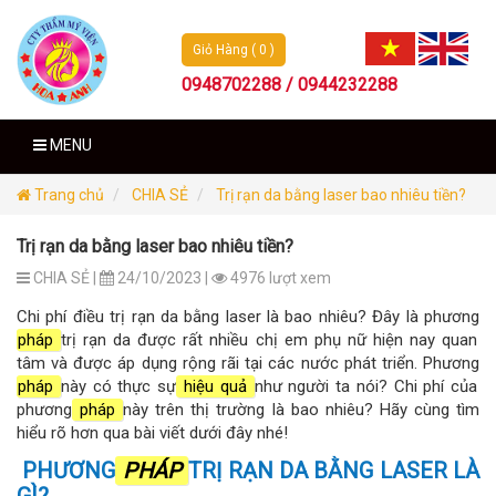
Giỏ Hàng ( 0 )
0948702288 / 0944232288
MENU
Trang chủ
CHIA SẺ
Trị rạn da bằng laser bao nhiêu tiền?
Trị rạn da bằng laser bao nhiêu tiền?
CHIA SẺ |
24/10/2023 |
4976 lượt xem
Chi phí điều trị rạn da bằng laser là bao nhiêu? Đây là phương
pháp
trị rạn da được rất nhiều chị em phụ nữ hiện nay quan
tâm và được áp dụng rộng rãi tại các nước phát triển. Phương
pháp
này có thực sự
hiệu quả
như người ta nói? Chi phí của
phương
pháp
này trên thị trường là bao nhiêu? Hãy cùng tìm
hiểu rõ hơn qua bài viết dưới đây nhé!
PHƯƠNG
PHÁP
TRỊ RẠN DA BẰNG LASER LÀ
GÌ?