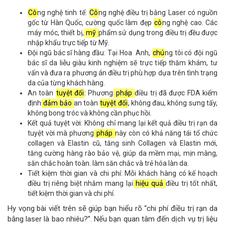
Cô
ng nghệ tinh tế:
Cô
ng nghệ điều trị bằng Laser có nguồn
gốc từ Hàn Quốc, cường quốc làm đẹp
cô
ng nghệ cao. Các
máy móc, thiết bị,
mỹ
phẩm sử dụng trong điều trị đều được
nhập khẩu trực tiếp từ Mỹ.
Đội ngũ bác sĩ hàng đầu: Tại Hoa Anh,
chú
ng tôi có đội ngũ
bác sĩ da liễu giàu kinh nghiệm sẽ trực tiếp thăm khám, tư
vấn và đưa ra phương án điều trị phù hợp dựa trên tình trạng
da của từng khách hàng.
An toàn
tuyệt đối
: Phương
pháp
điều trị đã được FDA kiểm
định
đảm bảo
an toàn
tuyệt đối
, không đau, không sưng tấy,
không bong tróc và không cần phục hồi.
Kết quả tuyệt vời: Không chỉ mang lại kết quả điều trị rạn da
tuyệt vời mà phương
pháp
này còn có khả năng tái tổ chức
collagen và Elastin cũ, tăng sinh Collagen và Elastin mới,
tăng cường hàng rào bảo vệ, giúp da mềm mại, mịn màng,
săn chắc hoàn toàn. làm săn chắc và trẻ hóa làn da.
Tiết kiệm thời gian và chi phí: Mỗi khách hàng có kế hoạch
điều trị riêng biệt nhằm mang lại
hiệu quả
điều trị tốt nhất,
tiết kiệm thời gian và chi phí.
Hy vọng bài viết trên sẽ giúp bạn hiểu rõ “chi phí điều trị rạn da
bằng laser là bao nhiêu?”. Nếu bạn quan tâm đến dịch vụ trị liệu