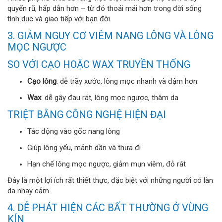
quyến rũ, hấp dẫn hơn – từ đó thoải mái hơn trong đời sống
tình dục và giao tiếp với bạn đời.
3. GIẢM NGUY CƠ VIÊM NANG LÔNG VÀ LÔNG
MỌC NGƯỢC
SO VỚI CẠO HOẶC WAX TRUYỀN THỐNG
Cạo lông
: dễ trầy xước, lông mọc nhanh và đậm hơn
Wax
: dễ gây đau rát, lông mọc ngược, thâm da
TRIỆT BẰNG CÔNG NGHỆ HIỆN ĐẠI
Tác động vào gốc nang lông
Giúp lông yếu, mảnh dần và thưa đi
Hạn chế lông mọc ngược, giảm mụn viêm, đỏ rát
Đây là một lợi ích rất thiết thực, đặc biệt với những người có làn
da nhạy cảm.
4. DỄ PHÁT HIỆN CÁC BẤT THƯỜNG Ở VÙNG
KÍN