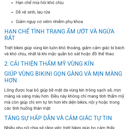
Hạn chế mùi hôi khó chịu
Dễ vệ sinh, lau rửa
Giảm nguy cơ viêm nhiễm phụ khoa
HẠN CHẾ TÌNH TRẠNG ẨM ƯỚT VÀ NGỨA
RÁT
Triệt bikini giúp vùng kín luôn khô thoáng, giảm cảm giác bí bách
và khó chịu, nhất là khi mặc quần bó sát hoặc đồ thể thao.
2. CẢI THIỆN THẨM MỸ VÙNG KÍN
GIÚP VÙNG BIKINI GỌN GÀNG VÀ MỊN MÀNG
HƠN
Lông được loại bỏ giúp bề mặt da vùng kín trông sạch sẽ, mịn
màng và sáng màu hơn. Điều này không chỉ mang tính thẩm mỹ
mà còn giúp chị em tự tin hơn khi diện bikini, nội y hoặc trong
các tình huống thân mật.
TĂNG SỰ HẤP DẪN VÀ CẢM GIÁC TỰ TIN
Nhiều phụ nữ chia sẻ rằng việc triệt bikini giúp họ cảm thấy