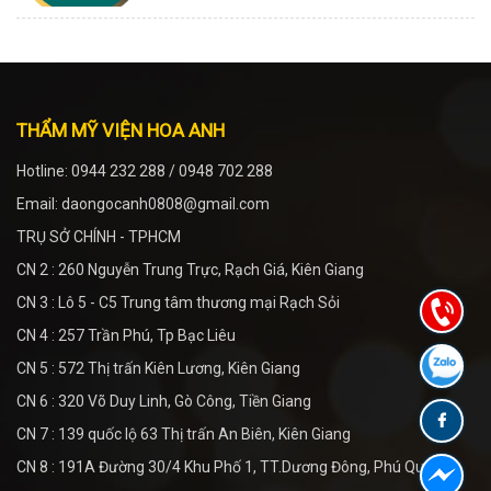
THẨM MỸ VIỆN HOA ANH
Hotline: 0944 232 288 / 0948 702 288
Email: daongocanh0808@gmail.com
TRỤ SỞ CHÍNH - TPHCM
CN 2 : 260 Nguyễn Trung Trực, Rạch Giá, Kiên Giang
CN 3 : Lô 5 - C5 Trung tâm thương mại Rạch Sỏi
CN 4 : 257 Trần Phú, Tp Bạc Liêu
CN 5 : 572 Thị trấn Kiên Lương, Kiên Giang
CN 6 : 320 Võ Duy Linh, Gò Công, Tiền Giang
CN 7 : 139 quốc lộ 63 Thị trấn An Biên, Kiên Giang
CN 8 : 191A Đường 30/4 Khu Phố 1, TT.Dương Đông, Phú Quốc