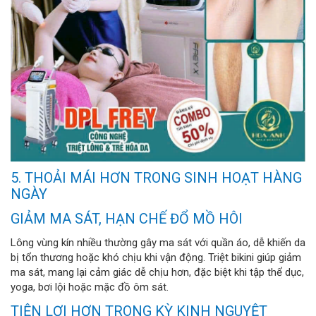
5. THOẢI MÁI HƠN TRONG SINH HOẠT HÀNG
NGÀY
GIẢM MA SÁT, HẠN CHẾ ĐỔ MỒ HÔI
Lông vùng kín nhiều thường gây ma sát với quần áo, dễ khiến da
bị tổn thương hoặc khó chịu khi vận động. Triệt bikini giúp giảm
ma sát, mang lại cảm giác dễ chịu hơn, đặc biệt khi tập thể dục,
yoga, bơi lội hoặc mặc đồ ôm sát.
TIỆN LỢI HƠN TRONG KỲ KINH NGUYỆT