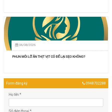
06/08/2026
PHUN MÔI LỠ ĂN THỊT VỊT CÓ ĐỂ LẠI SẸO KHÔNG?
Form đăng ký
0948702288
Họ tên
*
Số điện thoại
*