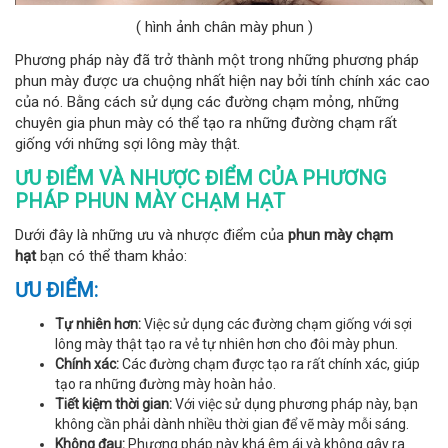
( hình ảnh chân mày phun )
Phương pháp này đã trở thành một trong những phương pháp
phun mày được ưa chuộng nhất hiện nay bởi tính chính xác cao
của nó. Bằng cách sử dụng các đường chạm mỏng, những
chuyên gia phun mày có thể tạo ra những đường chạm rất
giống với những sợi lông mày thật.
ƯU ĐIỂM VÀ NHƯỢC ĐIỂM CỦA PHƯƠNG
PHÁP PHUN MÀY CHẠM HẠT
Dưới đây là những ưu và nhược điểm của
phun mày chạm
hạt
bạn có thể tham khảo:
ƯU ĐIỂM:
Tự nhiên hơn:
Việc sử dụng các đường chạm giống với sợi
lông mày thật tạo ra vẻ tự nhiên hơn cho đôi mày phun.
Chính xác:
Các đường chạm được tạo ra rất chính xác, giúp
tạo ra những đường mày hoàn hảo.
Tiết kiệm thời gian:
Với việc sử dụng phương pháp này, bạn
không cần phải dành nhiều thời gian để vẽ mày mỗi sáng.
Không đau:
Phương pháp này khá êm ái và không gây ra