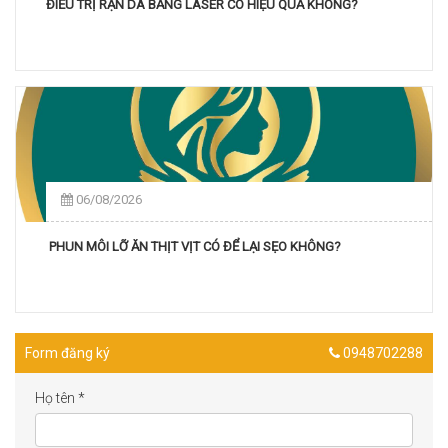
ĐIỀU TRỊ RẠN DA BẰNG LASER CÓ HIỆU QUẢ KHÔNG?
06/08/2026
PHUN MÔI LỠ ĂN THỊT VỊT CÓ ĐỂ LẠI SẸO KHÔNG?
Form đăng ký
0948702288
Họ tên
*