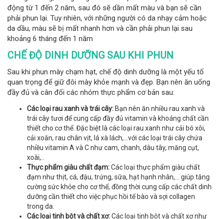
động từ 1 đến 2 năm, sau đó sẽ dần mất màu và bạn sẽ cần
phải phun lại. Tuy nhiên, với những người có da nhạy cảm hoặc
da dầu, màu sẽ bị mất nhanh hơn và cần phải phun lại sau
khoảng 6 tháng đến 1 năm
CHẾ ĐỘ DINH DƯỠNG SAU KHI PHUN
Sau khi phun mày chạm hạt, chế độ dinh dưỡng là một yếu tố
quan trọng để giữ đôi mày khỏe mạnh và đẹp. Bạn nên ăn uống
đầy đủ và cân đối các nhóm thực phẩm cơ bản sau:
Các loại rau xanh và trái cây:
Bạn nên ăn nhiều rau xanh và
trái cây tươi để cung cấp đầy đủ vitamin và khoáng chất cần
thiết cho cơ thể. Đặc biệt là các loại rau xanh như cải bó xôi,
cải xoăn, rau chân vịt, lá xà lách,…với các loại trái cây chứa
nhiều vitamin A và C như cam, chanh, dâu tây, măng cụt,
xoài,..
Thực phẩm giàu chất đạm:
Các loại thực phẩm giàu chất
đạm như thịt, cá, đậu, trứng, sữa, hạt hạnh nhân,… giúp tăng
cường sức khỏe cho cơ thể, đồng thời cung cấp các chất dinh
dưỡng cần thiết cho việc phục hồi tế bào và sợi collagen
trong da.
Các loại tinh bột và chất xơ:
Các loại tinh bột và chất xơ như