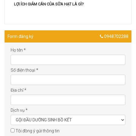
LỢI ÍCH GIẢM CÂN CỦA SỮA HẠT LÀ GÌ?
Form đăng ký
0948702288
Họ tên
*
Số điện thoại
*
Địa chỉ
*
Dịch vụ
*
Tôi đồng ý gửi thông tin