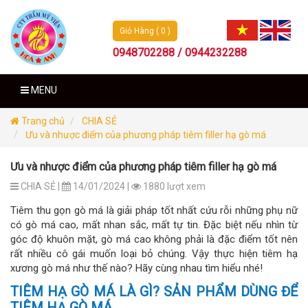
Giỏ Hàng ( 0 )
0948702288 / 0944232288
MENU
Trang chủ
CHIA SẺ
Ưu và nhược điểm của phương pháp tiêm filler hạ gò má
Ưu và nhược điểm của phương pháp tiêm filler hạ gò má
CHIA SẺ |
14/01/2024 |
1880 lượt xem
Tiêm thu gọn gò má là giải pháp tốt nhất cứu rỗi những phụ nữ
có gò má cao, mất nhan sắc, mất tự tin. Đặc biệt nếu nhìn từ
góc độ khuôn mặt, gò má cao không phải là đặc điểm tốt nên
rất nhiều cô gái muốn loại bỏ chúng. Vậy thực hiện tiêm hạ
xương gò má như thế nào? Hãy cùng nhau tìm hiểu nhé!
TIÊM HẠ GÒ MÁ LÀ GÌ? SẢN PHẨM DÙNG ĐỂ
TIÊM HẠ GÒ MÁ