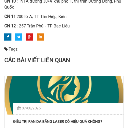
CN 10
: 191A đường 30/4, khu phố 1, thị trấn Dương Đông, Phú
Quốc
CN 11
:200 lô A, TT Tân Hiệp, Kiên.
CN 12
: 257 Trần Phú - TP Bạc Liêu
Tags:
CÁC BÀI VIẾT LIÊN QUAN
07/08/2026
ĐIỀU TRỊ RẠN DA BẰNG LASER CÓ HIỆU QUẢ KHÔNG?