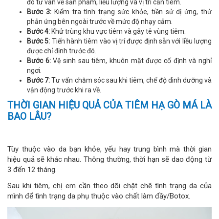
đó tư vấn về sản phẩm, liều lượng và vị trí cần tiêm.
Bước 3:
Kiểm tra tình trạng sức khỏe, tiền sử dị ứng, thử
phản ứng bên ngoài trước về mức độ nhạy cảm.
Bước 4:
Khử trùng khu vực tiêm và gây tê vùng tiêm.
Bước 5:
Tiến hành tiêm vào vị trí được định sẵn với liều lượng
được chỉ định trước đó.
Bước 6:
Vệ sinh sau tiêm, khuôn mặt được cố định và nghỉ
ngơi.
Bước 7:
Tư vấn chăm sóc sau khi tiêm, chế độ dinh dưỡng và
vận động trước khi ra về.
THỜI GIAN HIỆU QUẢ CỦA TIÊM HẠ GÒ MÁ LÀ
BAO LÂU?
Tùy thuộc vào da bạn khỏe, yếu hay trung bình mà thời gian
hiệu quả sẽ khác nhau. Thông thường, thời hạn sẽ dao động từ
3 đến 12 tháng.
Sau khi tiêm, chị em cần theo dõi chặt chẽ tình trạng da của
mình để tình trạng da phụ thuộc vào chất làm đầy/Botox.