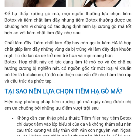
Để hạ thấp xương gò má, mọi người thường lựa chọn tiêm
Botox và tiêm chất làm đầy, nhưng tiêm Botox thường được ưa
chuộng hơn vì chúng có tác dụng định hình lại xương gò má tốt
hơn so với tiêm chất làm đầy. như sau:
Chất làm đầy: Tiêm chất làm đầy hay còn gọi là tiêm HA là hợp
chất giúp làm đầy những vùng da bị trũng và làm đầy đặn khuôn
mặt. Từ đó làn da sẽ trở nên trẻ hóa và mịn màng hơn.
Botox: Hợp chất này có tác dụng làm tê mô cơ và ức chế xu
hướng xương bị nghiền nát, có nguồn gốc từ một loại vi khuẩn
có tên là botulinum, từ đó cải thiện các vấn đề như hàm thô ráp
và cấu trúc da phức tạp. .
TẠI SAO NÊN LỰA CHỌN TIÊM HẠ GÒ MÁ?
Hiện nay, phương pháp tiêm xương gò má ngày càng được chị
em ưa chuộng bởi những ưu điểm vượt trội sau:
Không cần can thiệp phẫu thuật: Tiêm filler hay tiêm Botox
chỉ được tiêm vào lớp biểu bì của da và không thấm sâu nên
cấu trúc xương và dây thần kinh vẫn còn nguyên vẹn. Ngoài