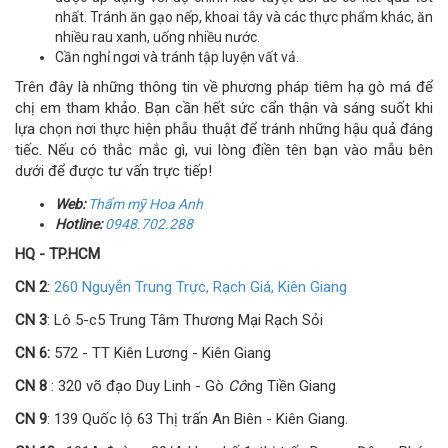
nhất. Tránh ăn gạo nếp, khoai tây và các thực phẩm khác, ăn
nhiều rau xanh, uống nhiều nước.
Cần nghỉ ngơi và tránh tập luyện vất vả.
Trên đây là những thông tin về phương pháp tiêm hạ gò má để
chị em tham khảo. Bạn cần hết sức cẩn thận và sáng suốt khi
lựa chọn nơi thực hiện phẫu thuật để tránh những hậu quả đáng
tiếc. Nếu có thắc mắc gì, vui lòng điền tên bạn vào mẫu bên
dưới để được tư vấn trực tiếp!
Web:
Thẩm
mỹ
Hoa Anh
Hotline:
0948.702.288
HQ - TP.HCM
CN 2
:
260 Nguyễn Trung Trực, Rạch Giá, Kiên Giang
CN 3
: Lô 5-c5 Trung Tâm Thương Mại Rạch Sỏi
CN 6:
572 - TT Kiên Lương - Kiên Giang
CN 8
: 320 võ đạo Duy Linh - Gò
Cô
ng Tiền Giang
CN 9
: 139 Quốc lộ 63 Thị trấn An Biên - Kiên Giang.