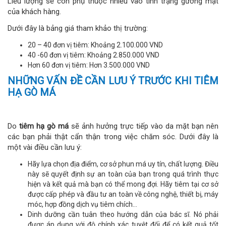
Liều lượng sẽ còn phụ thuộc nhiều vào tình trạng gương mặt
của khách hàng.
Dưới đây là bảng giá tham khảo thị trường:
20 – 40 đơn vị tiêm: Khoảng 2.100.000 VND
40 -60 đơn vị tiêm: Khoảng 2.850.000 VND
Hơn 60 đơn vị tiêm: Hơn 3.500.000 VND
NHỮNG VẤN ĐỀ CẦN LƯU Ý TRƯỚC KHI TIÊM
HẠ GÒ MÁ
Do
tiêm hạ gò má
sẽ ảnh hưởng trực tiếp vào da mặt bạn nên
các bạn phải thật cẩn thận trong việc chăm sóc. Dưới đây là
một vài điều cần lưu ý:
Hãy lựa chọn địa điểm, cơ sở phun má uy tín, chất lượng. Điều
này sẽ quyết định sự an toàn của bạn trong quá trình thực
hiện và kết quả mà bạn có thể mong đợi. Hãy tiêm tại cơ sở
được cấp phép và đầu tư an toàn về công nghệ, thiết bị, máy
móc, hợp đồng dịch vụ tiêm chích…
Dinh dưỡng cần tuân theo hướng dẫn của bác sĩ. Nó phải
được áp dụng với độ chính xác tuyệt đối để có kết quả tốt