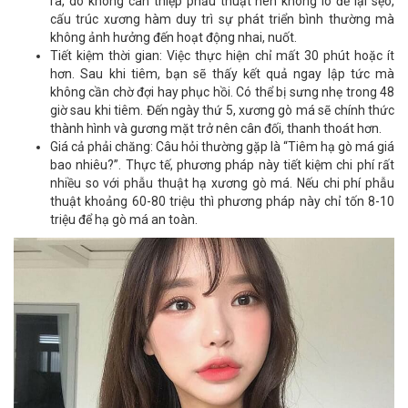
ra, do không can thiệp phẫu thuật nên không lo để lại sẹo,
cấu trúc xương hàm duy trì sự phát triển bình thường mà
không ảnh hưởng đến hoạt động nhai, nuốt.
Tiết kiệm thời gian: Việc thực hiện chỉ mất 30 phút hoặc ít
hơn. Sau khi tiêm, bạn sẽ thấy kết quả ngay lập tức mà
không cần chờ đợi hay phục hồi. Có thể bị sưng nhẹ trong 48
giờ sau khi tiêm. Đến ngày thứ 5, xương gò má sẽ chính thức
thành hình và gương mặt trở nên cân đối, thanh thoát hơn.
Giá cả phải chăng: Câu hỏi thường gặp là “Tiêm hạ gò má giá
bao nhiêu?”. Thực tế, phương pháp này tiết kiệm chi phí rất
nhiều so với phẫu thuật hạ xương gò má. Nếu chi phí phẫu
thuật khoảng 60-80 triệu thì phương pháp này chỉ tốn 8-10
triệu để hạ gò má an toàn.