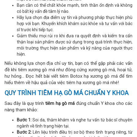
Bạn cần có thể chất khỏe mạnh, tinh thần ổn định và không
có bất kỳ vấn đề tâm lý nào.
Hãy lựa chọn địa điểm uy tín và phương pháp thực hiện phù
hợp với bạn. Khuyến khích khám sức khỏe và tư vấn với bác
sĩ trước khi tiếp tục.
Giảm thiểu mọi rủi ro khi đưa ra quyết định và kiểm tra cẩn
thận loại sản phẩm được sử dụng trong quá trình thực hiện,
môi trường thực hiện sản phẩm và kỹ năng của người thực
hiện.
Nếu không lựa chọn địa chỉ uy tín, bạn có thể gặp phải các vấn
đề khi tiêm xương gò má như đông cứng xương gò má, hoại tử,
hư hỏng… Đọc hết bài viết tiêm Botox hạ xương gò má để tìm
hiểu thêm về hậu quả của việc tiêm hạ xương gò má nhé!
QUY TRÌNH TIÊM HẠ GÒ MÁ CHUẨN Y KHOA
Sau đây là quy trình
tiêm hạ gò má
đúng chuẩn Y khoa cho các
nàng tham khảo:
Bước 1:
Soi da, thăm khám và nghe tư vấn từ bác sĩ chuyên
ngành về tình trạng hiện tại.
Bước 2:
Lên liệu trình điều trị sơ bộ theo tình trạng riêng, từ