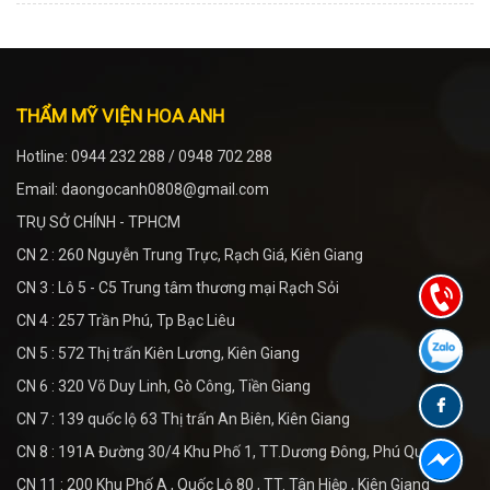
THẨM MỸ VIỆN HOA ANH
Hotline: 0944 232 288 / 0948 702 288
Email: daongocanh0808@gmail.com
TRỤ SỞ CHÍNH - TPHCM
CN 2 : 260 Nguyễn Trung Trực, Rạch Giá, Kiên Giang
CN 3 : Lô 5 - C5 Trung tâm thương mại Rạch Sỏi
CN 4 : 257 Trần Phú, Tp Bạc Liêu
CN 5 : 572 Thị trấn Kiên Lương, Kiên Giang
CN 6 : 320 Võ Duy Linh, Gò Công, Tiền Giang
CN 7 : 139 quốc lộ 63 Thị trấn An Biên, Kiên Giang
CN 8 : 191A Đường 30/4 Khu Phố 1, TT.Dương Đông, Phú Quốc
CN 11 : 200 Khu Phố A , Quốc Lộ 80 , TT. Tân Hiệp , Kiên Giang