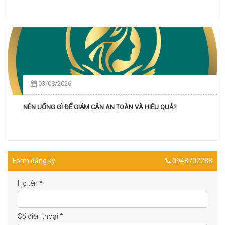
03/08/2026
NÊN UỐNG GÌ ĐỂ GIẢM CÂN AN TOÀN VÀ HIỆU QUẢ?
Form đăng ký
0948702288
Họ tên
*
Số điện thoại
*