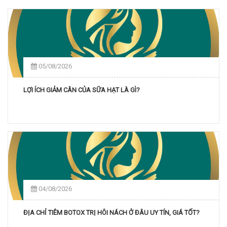
05/08/2026
LỢI ÍCH GIẢM CÂN CỦA SỮA HẠT LÀ GÌ?
04/08/2026
ĐỊA CHỈ TIÊM BOTOX TRỊ HÔI NÁCH Ở ĐÂU UY TÍN, GIÁ TỐT?