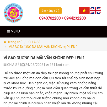
Giỏ Hàng ( 0 )
0948702288 / 0944232288
MENU
Trang chủ
CHIA SẺ
VÌ SAO DƯỠNG DA MÃI VẪN KHÔNG ĐẸP LÊN ?
VÌ SAO DƯỠNG DA MÃI VẪN KHÔNG ĐẸP LÊN ?
CHIA SẺ |
24/05/2026 |
151 lượt xem
Để có được một làn da đẹp thì bạn không những phải chú trọng
tới việc ăn uống mà còn cần lưu tâm tới chế độ sinh hoạt hợp
lý và khoa học. Bên cạnh đó, việc sử dụng kem chống nắng
trước khi ra đường cũng là một điều quan trọng và cần thiết để
giúp làn da luôn săn chắc, khỏe mạnh.Tuy nhiên, một số chị em
vẫn giữ những thói quen tưởng chừng như không gây hại gì
nhưng lại chính là nguyên nhân khiến làn da không những cải