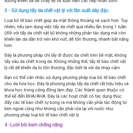
xuống khiến da dễ chảy xệ và xuất hiện các nếp nhăn sớm.
3 - Sử dụng tẩy da chết vật lý với tần suất dày đặc
Loại bỏ tế bào chết giúp da mặt thông thoáng và sạch hơn. Tuy
nhiên, nếu lạm dụng việc tẩy da chết quá nhiều lần trong 1 tuần
(đối với tẩy da chết vật lý) không những phản tác dụng mà còn
khiến làn da dần trở nên khô nứt, dễ tổn thương, nhanh bắt nắng
hơn.
Đây là phương pháp chỉ lấy đi được da chết trên bề mặt, không
tẩy sâu da chết trong da. Không những thế, tẩy tế bào chết vật
lý rất dễ khiến da bị tổn thương, đặc biệt là với da nhạy cảm.
Bạn có thể cân nhắc sử dụng phương pháp loại bỏ tế bào chết
cho da hóa học. Đây là phương pháp tẩy da chết rất hữu hiệu và
khoa học trong cộng đồng làm đẹp. Các thành quen thuộc có
thể kể đến BHA/AHA. Đây là các hoạt chất có tác dụng thúc
đẩy các tế bào chết tự bong ra mà không cần phải tác động từ
bên ngoài cũng như không cần phải rửa lại với nước như
phương pháp loại bỏ tế bào chết vật lý.
4 -Lười bôi kem chống nắng