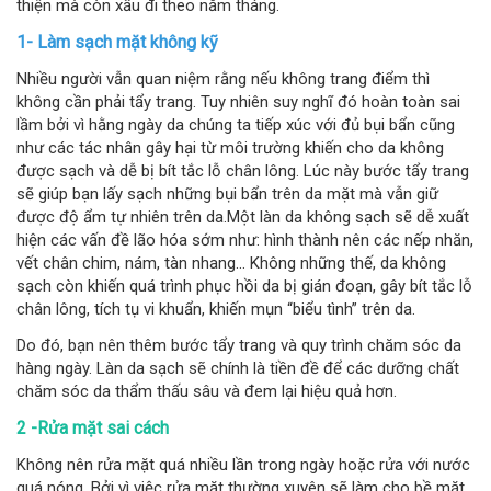
thiện mà còn xấu đi theo năm tháng.
1- Làm sạch mặt không kỹ
Nhiều người vẫn quan niệm rằng nếu không trang điểm thì
không cần phải tẩy trang. Tuy nhiên suy nghĩ đó hoàn toàn sai
lầm bởi vì hằng ngày da chúng ta tiếp xúc với đủ bụi bẩn cũng
như các tác nhân gây hại từ môi trường khiến cho da không
được sạch và dễ bị bít tắc lỗ chân lông. Lúc này bước tẩy trang
sẽ giúp bạn lấy sạch những bụi bẩn trên da mặt mà vẫn giữ
được độ ẩm tự nhiên trên da.Một làn da không sạch sẽ dễ xuất
hiện các vấn đề lão hóa sớm như: hình thành nên các nếp nhăn,
vết chân chim, nám, tàn nhang… Không những thế, da không
sạch còn khiến quá trình phục hồi da bị gián đoạn, gây bít tắc lỗ
chân lông, tích tụ vi khuẩn, khiến mụn “biểu tình” trên da.
Do đó, bạn nên thêm bước tẩy trang và quy trình chăm sóc da
hàng ngày. Làn da sạch sẽ chính là tiền đề để các dưỡng chất
chăm sóc da thẩm thấu sâu và đem lại hiệu quả hơn.
2 -Rửa mặt sai cách
Không nên rửa mặt quá nhiều lần trong ngày hoặc rửa với nước
quá nóng. Bởi vì việc rửa mặt thường xuyên sẽ làm cho bề mặt