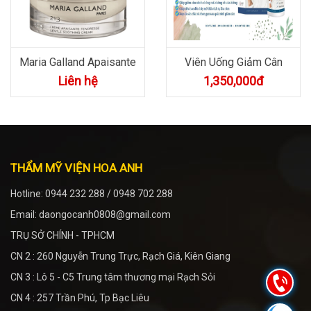
Thông tin chi tiết
Thông tin chi tiết
Maria Galland Apaisante
Viên Uống Giảm Cân
Tendresse Nhẹ Nhàng
Leptin
Liên hệ
1,350,000đ
L...
THẨM MỸ VIỆN HOA ANH
Hotline: 0944 232 288 / 0948 702 288
Email: daongocanh0808@gmail.com
TRỤ SỞ CHÍNH - TPHCM
CN 2 : 260 Nguyễn Trung Trực, Rạch Giá, Kiên Giang
CN 3 : Lô 5 - C5 Trung tâm thương mại Rạch Sỏi
CN 4 : 257 Trần Phú, Tp Bạc Liêu