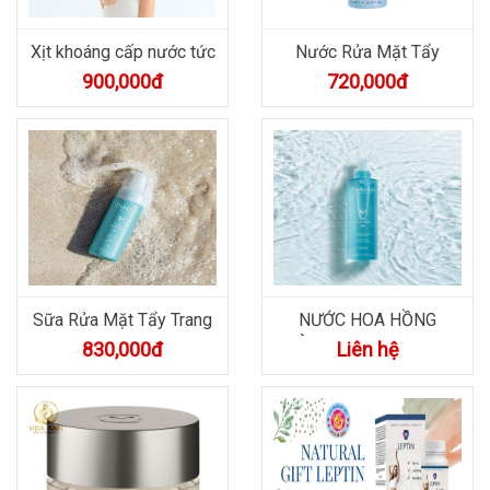
Thông tin chi tiết
Thông tin chi tiết
Xịt khoáng cấp nước tức
Nước Rửa Mặt Tẩy
thì Reviving Marine M...
Trang Thalgo Micellar
900,000đ
720,000đ
Cleans...
Thông tin chi tiết
Thông tin chi tiết
Sữa Rửa Mặt Tẩy Trang
NƯỚC HOA HỒNG
Thalgo Foaming
DÀNH CHO MỌI LOẠI
830,000đ
Liên hệ
Cleansin...
DA THALGO