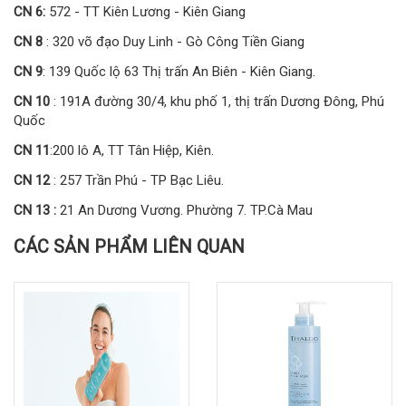
CN 6:
572 - TT Kiên Lương - Kiên Giang
CN 8
: 320 võ đạo Duy Linh - Gò Công Tiền Giang
CN 9
: 139 Quốc lộ 63 Thị trấn An Biên - Kiên Giang.
CN 10
: 191A đường 30/4, khu phố 1, thị trấn Dương Đông, Phú
Quốc
CN 11
:200 lô A, TT Tân Hiệp, Kiên.
CN 12
: 257 Trần Phú - TP Bạc Liêu.
CN 13 :
21 An Dương Vương. Phường 7. TP.Cà Mau
CÁC SẢN PHẨM LIÊN QUAN