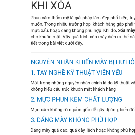
KHI XÓA
Phun xăm thẩm mỹ là giải pháp làm đẹp phổ biến, tu
muốn. Trong nhiều trường hợp, khách hàng gặp phải 
mực xấu, hoặc dáng không phù hợp. Khi đó,
xóa mày
cho khuôn mặt. Vậy quá trình xóa mày diễn ra thế n
tiết trong bài viết dưới đây.
NGUYÊN NHÂN KHIẾN MÀY BỊ HƯ H
1. TAY NGHỀ KỸ THUẬT VIÊN YẾU
Một trong những nguyên nhân chính là do kỹ thuật v
không hiểu cấu trúc khuôn mặt khách hàng.
2. MỰC PHUN KÉM CHẤT LƯỢNG
Mực xăm không rõ nguồn gốc dễ gây dị ứng, biến đổi 
3. DÁNG MÀY KHÔNG PHÙ HỢP
Dáng mày quá cao, quá dày, lệch hoặc không phù hợp