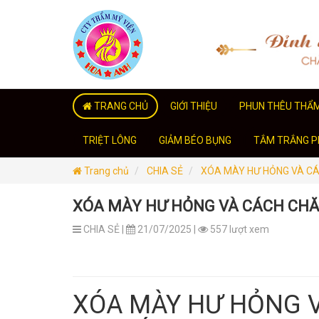
TRANG CHỦ
GIỚI THIỆU
PHUN THÊU THẨ
TRIỆT LÔNG
GIẢM BÉO BỤNG
TẮM TRẮNG PH
Trang chủ
CHIA SẺ
XÓA MÀY HƯ HỎNG VÀ CÁ
XÓA MÀY HƯ HỎNG VÀ CÁCH CHĂ
CHIA SẺ |
21/07/2025 |
557 lượt xem
XÓA MÀY HƯ HỎNG 