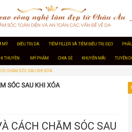
M MỸ
ĐIỀU TRỊ DA
TIÊM FILLER VÀ TIÊM ĐIỀU TRỊ SẸO
PHẪ
I THUYỀN .
MỸ PHẨM
CHIA SẺ
KHUYỄN MÃI
TUYỂN D
CH CHĂM SÓC SAU KHI XÓA
M SÓC SAU KHI XÓA
VÀ CÁCH CHĂM SÓC SAU