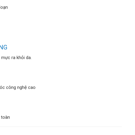
đoạn
ỤNG
mực ra khỏi da.
móc công nghệ cao
 toàn