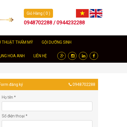
Giỏ Hàng ( 0 )
0948702288 / 0944232288
U THUẬT THẨM MỸ
GỘI DƯỠNG SINH
ỤNG HOA ANH
LIÊN HỆ
Form đăng ký
0948702288
Họ tên
*
Số điện thoại
*