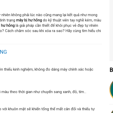
y nhiên không phải lúc nào cũng mang lại kết quả như mong
tình trạng
mày bị hư hỏng
do kỹ thuật viên tay nghề kém, màu
 hư hỏng
là giải pháp cần thiết để khôi phục vẻ đẹp tự nhiên
ào? Cách chăm sóc sau khi xóa ra sao? Hãy cùng tìm hiểu chi
ỎNG
B
iên thiếu kinh nghiệm, không đo dáng mày chính xác hoặc
màu theo thời gian như chuyển sang xanh, đỏ, tím...
 với khuôn mặt sẽ khiến tổng thể mất cân đối và thiếu tự