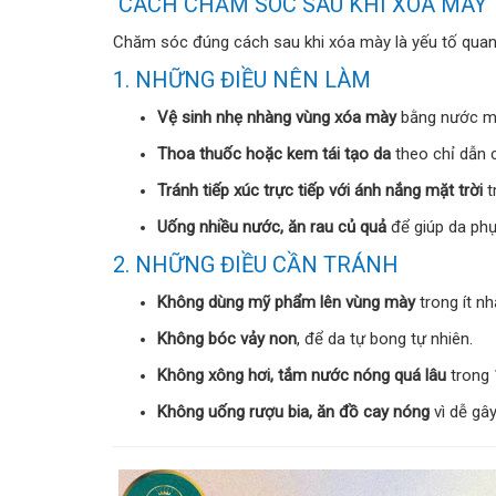
CÁCH CHĂM SÓC SAU KHI XÓA MÀY
Chăm sóc đúng cách sau khi xóa mày là yếu tố quan t
1. NHỮNG ĐIỀU NÊN LÀM
Vệ sinh nhẹ nhàng vùng xóa mày
bằng nước mu
Thoa thuốc hoặc kem tái tạo da
theo chỉ dẫn c
Tránh tiếp xúc trực tiếp với ánh nắng mặt trời
t
Uống nhiều nước, ăn rau củ quả
để giúp da phụ
2. NHỮNG ĐIỀU CẦN TRÁNH
Không dùng mỹ phẩm lên vùng mày
trong ít nh
Không bóc vảy non
, để da tự bong tự nhiên.
Không xông hơi, tắm nước nóng quá lâu
trong 
Không uống rượu bia, ăn đồ cay nóng
vì dễ gâ