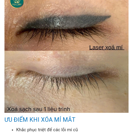
ƯU ĐIỂM KHI XÓA MÍ MẮT
Khắc phục triệt để các lỗi mí cũ