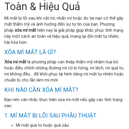
Toàn & Hiệu Quả
Mí mắt bị lỗi sau khi cắt mí, nhấn mí hoặc do tai nạn có thể gây
mất thẩm mỹ và ảnh hưởng đến sự tự tin của bạn. Phương
pháp
xóa mí mắt
hiện nay là giải pháp giúp khắc phục tình trạng
này một cách an toàn và hiệu quả, mang lại đôi mắt tự nhiên,
hài hòa hơn.
XÓA MÍ MẮT LÀ GÌ?
Xóa mí mắt
là phương pháp can thiệp thẩm mỹ nhằm loại bỏ
hoặc điều chỉnh những đường mí cũ bị hỏng, mí lệch, mí quá to,
mí không đều... để khôi phục lại hình dáng mí mắt tự nhiên hoặc
chuẩn bị cho lần làm mí mới.
KHI NÀO CẦN XÓA MÍ MẮT?
Bạn nên cân nhắc thực hiện xóa mí mắt nếu gặp các tình trạng
sau:
1. MÍ MẮT BỊ LỖI SAU PHẪU THUẬT
Mí mắt quá to hoặc quá sâu