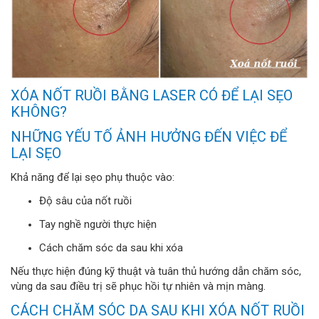
XÓA NỐT RUỒI BẰNG LASER CÓ ĐỂ LẠI SẸO
KHÔNG?
NHỮNG YẾU TỐ ẢNH HƯỞNG ĐẾN VIỆC ĐỂ
LẠI SẸO
Khả năng để lại sẹo phụ thuộc vào:
Độ sâu của nốt ruồi
Tay nghề người thực hiện
Cách chăm sóc da sau khi xóa
Nếu thực hiện đúng kỹ thuật và tuân thủ hướng dẫn chăm sóc,
vùng da sau điều trị sẽ phục hồi tự nhiên và mịn màng.
CÁCH CHĂM SÓC DA SAU KHI XÓA NỐT RUỒI