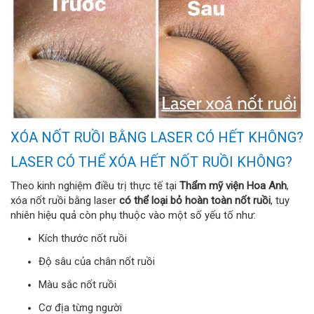
XÓA NỐT RUỒI BẰNG LASER CÓ HẾT KHÔNG?
LASER CÓ THỂ XÓA HẾT NỐT RUỒI KHÔNG?
Theo kinh nghiệm điều trị thực tế tại
Thẩm mỹ viện Hoa Anh
,
xóa nốt ruồi bằng laser
có thể loại bỏ hoàn toàn nốt ruồi
, tuy
nhiên hiệu quả còn phụ thuộc vào một số yếu tố như:
Kích thước nốt ruồi
Độ sâu của chân nốt ruồi
Màu sắc nốt ruồi
Cơ địa từng người