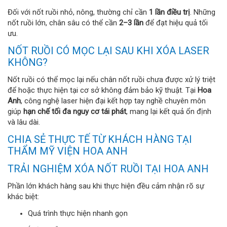
Đối với nốt ruồi nhỏ, nông, thường chỉ cần
1 lần điều trị
. Những
nốt ruồi lớn, chân sâu có thể cần
2–3 lần
để đạt hiệu quả tối
ưu.
NỐT RUỒI CÓ MỌC LẠI SAU KHI XÓA LASER
KHÔNG?
Nốt ruồi có thể mọc lại nếu chân nốt ruồi chưa được xử lý triệt
để hoặc thực hiện tại cơ sở không đảm bảo kỹ thuật. Tại
Hoa
Anh
, công nghệ laser hiện đại kết hợp tay nghề chuyên môn
giúp
hạn chế tối đa nguy cơ tái phát
, mang lại kết quả ổn định
và lâu dài.
CHIA SẺ THỰC TẾ TỪ KHÁCH HÀNG TẠI
THẨM MỸ VIỆN HOA ANH
TRẢI NGHIỆM XÓA NỐT RUỒI TẠI HOA ANH
Phần lớn khách hàng sau khi thực hiện đều cảm nhận rõ sự
khác biệt:
Quá trình thực hiện nhanh gọn