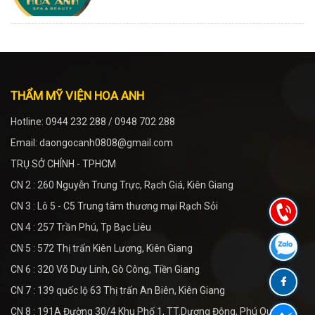
THẨM MỸ VIỆN HOA ANH
Hotline: 0944 232 288 / 0948 702 288
Email: daongocanh0808@gmail.com
TRỤ SỞ CHÍNH - TPHCM
CN 2 : 260 Nguyễn Trung Trực, Rạch Giá, Kiên Giang
CN 3 : Lô 5 - C5 Trung tâm thương mại Rạch Sỏi
CN 4 : 257 Trần Phú, Tp Bạc Liêu
CN 5 : 572 Thị trấn Kiên Lương, Kiên Giang
CN 6 : 320 Võ Duy Linh, Gò Công, Tiền Giang
CN 7 : 139 quốc lộ 63 Thị trấn An Biên, Kiên Giang
CN 8 : 191A Đường 30/4 Khu Phố 1, TT.Dương Đông, Phú Quốc