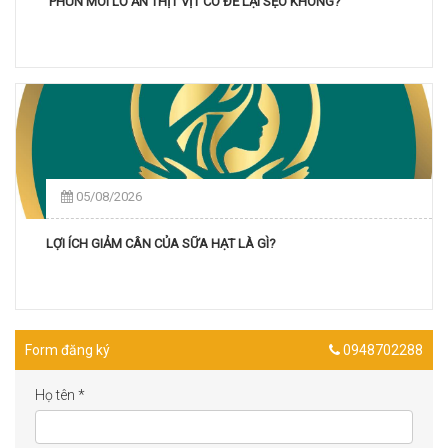
PHUN MÔI LỠ ĂN THỊT VỊT CÓ ĐỂ LẠI SẸO KHÔNG?
05/08/2026
LỢI ÍCH GIẢM CÂN CỦA SỮA HẠT LÀ GÌ?
Form đăng ký
0948702288
Họ tên
*