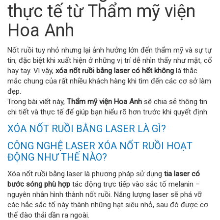
thực tế từ Thẩm mỹ viện
Hoa Anh
Nốt ruồi tuy nhỏ nhưng lại ảnh hưởng lớn đến thẩm mỹ và sự tự
tin, đặc biệt khi xuất hiện ở những vị trí dễ nhìn thấy như mặt, cổ
hay tay. Vì vậy,
xóa nốt ruồi bằng laser có hết không
là thắc
mắc chung của rất nhiều khách hàng khi tìm đến các cơ sở làm
đẹp.
Trong bài viết này,
Thẩm mỹ viện Hoa Anh
sẽ chia sẻ thông tin
chi tiết và thực tế để giúp bạn hiểu rõ hơn trước khi quyết định.
XÓA NỐT RUỒI BẰNG LASER LÀ GÌ?
CÔNG NGHỆ LASER XÓA NỐT RUỒI HOẠT
ĐỘNG NHƯ THẾ NÀO?
Xóa nốt ruồi bằng laser là phương pháp sử dụng
tia laser có
bước sóng phù hợp
tác động trực tiếp vào sắc tố melanin –
nguyên nhân hình thành nốt ruồi. Năng lượng laser sẽ phá vỡ
các hắc sắc tố này thành những hạt siêu nhỏ, sau đó được cơ
thể đào thải dần ra ngoài.