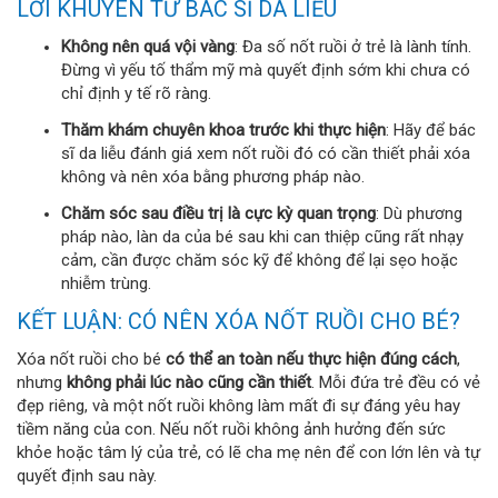
LỜI KHUYÊN TỪ BÁC SĨ DA LIỄU
Không nên quá vội vàng
: Đa số nốt ruồi ở trẻ là lành tính.
Đừng vì yếu tố thẩm mỹ mà quyết định sớm khi chưa có
chỉ định y tế rõ ràng.
Thăm khám chuyên khoa trước khi thực hiện
: Hãy để bác
sĩ da liễu đánh giá xem nốt ruồi đó có cần thiết phải xóa
không và nên xóa bằng phương pháp nào.
Chăm sóc sau điều trị là cực kỳ quan trọng
: Dù phương
pháp nào, làn da của bé sau khi can thiệp cũng rất nhạy
cảm, cần được chăm sóc kỹ để không để lại sẹo hoặc
nhiễm trùng.
KẾT LUẬN: CÓ NÊN XÓA NỐT RUỒI CHO BÉ?
Xóa nốt ruồi cho bé
có thể an toàn nếu thực hiện đúng cách
,
nhưng
không phải lúc nào cũng cần thiết
. Mỗi đứa trẻ đều có vẻ
đẹp riêng, và một nốt ruồi không làm mất đi sự đáng yêu hay
tiềm năng của con. Nếu nốt ruồi không ảnh hưởng đến sức
khỏe hoặc tâm lý của trẻ, có lẽ cha mẹ nên để con lớn lên và tự
quyết định sau này.