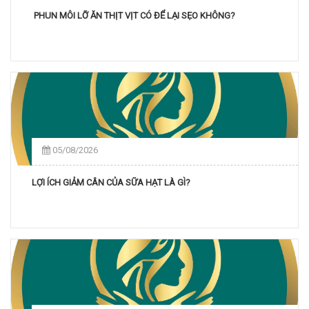
PHUN MÔI LỠ ĂN THỊT VỊT CÓ ĐỂ LẠI SẸO KHÔNG?
05/08/2026
LỢI ÍCH GIẢM CÂN CỦA SỮA HẠT LÀ GÌ?