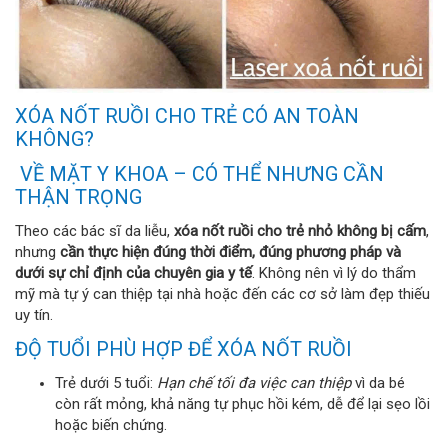
XÓA NỐT RUỒI CHO TRẺ CÓ AN TOÀN
KHÔNG?
VỀ MẶT Y KHOA – CÓ THỂ NHƯNG CẦN
THẬN TRỌNG
Theo các bác sĩ da liễu,
xóa nốt ruồi cho trẻ nhỏ không bị cấm
,
nhưng
cần thực hiện đúng thời điểm, đúng phương pháp và
dưới sự chỉ định của chuyên gia y tế
. Không nên vì lý do thẩm
mỹ mà tự ý can thiệp tại nhà hoặc đến các cơ sở làm đẹp thiếu
uy tín.
ĐỘ TUỔI PHÙ HỢP ĐỂ XÓA NỐT RUỒI
Trẻ dưới 5 tuổi:
Hạn chế tối đa việc can thiệp
vì da bé
còn rất mỏng, khả năng tự phục hồi kém, dễ để lại sẹo lồi
hoặc biến chứng.