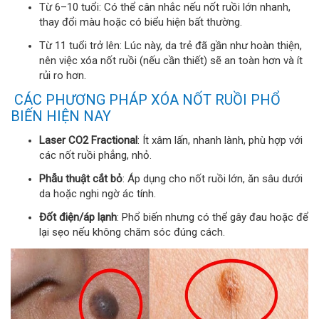
Từ 6–10 tuổi: Có thể cân nhắc nếu nốt ruồi lớn nhanh,
thay đổi màu hoặc có biểu hiện bất thường.
Từ 11 tuổi trở lên: Lúc này, da trẻ đã gần như hoàn thiện,
nên việc xóa nốt ruồi (nếu cần thiết) sẽ an toàn hơn và ít
rủi ro hơn.
CÁC PHƯƠNG PHÁP XÓA NỐT RUỒI PHỔ
BIẾN HIỆN NAY
Laser CO2 Fractional
: Ít xâm lấn, nhanh lành, phù hợp với
các nốt ruồi phẳng, nhỏ.
Phẫu thuật cắt bỏ
: Áp dụng cho nốt ruồi lớn, ăn sâu dưới
da hoặc nghi ngờ ác tính.
Đốt điện/áp lạnh
: Phổ biến nhưng có thể gây đau hoặc để
lại sẹo nếu không chăm sóc đúng cách.