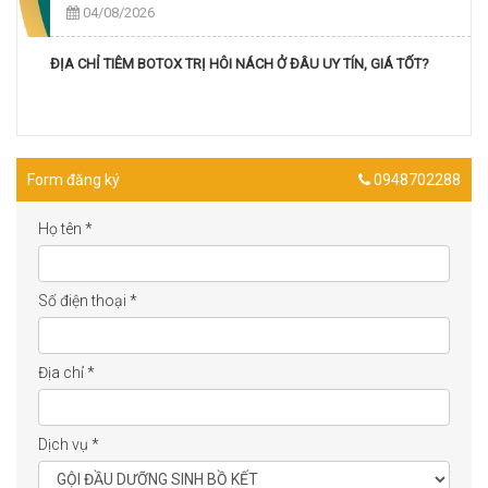
04/08/2026
ĐỊA CHỈ TIÊM BOTOX TRỊ HÔI NÁCH Ở ĐÂU UY TÍN, GIÁ TỐT?
Form đăng ký
0948702288
Họ tên
*
Số điện thoại
*
Địa chỉ
*
Dịch vụ
*