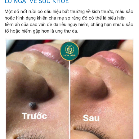
LO NGẠI VỀ SỨC KHỎE
Một số nốt ruồi có dấu hiệu bất thường về kích thước, màu sắc
hoặc hình dạng khiến cha mẹ sợ rằng đó có thể là biểu hiện
tiềm ẩn của các vấn đề da liễu nguy hiểm, chẳng hạn như u sắc
tố hoặc hiếm gặp hơn là ung thư da.