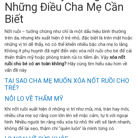
Những Điều Cha Mẹ Cần
Biết
Nốt ruồi – tưởng chừng như chỉ là một dấu hiệu bình thường
trên da, nhưng khi xuất hiện ở trẻ nhỏ, đặc biệt là trên mặt hoặc
những vị trí dễ thấy, nó có thể khiến nhiều bậc cha mẹ lo lắng.
Không ít phụ huynh đã nghĩ đến việc xóa nốt ruồi cho bé để cải
thiện thẩm mỹ hoặc phòng tránh rủi ro tiềm ẩn. Vậy
xóa nốt
ruồi cho bé có an toàn không?
Hãy cùng tìm hiểu sâu hơn về
vấn đề này.
TẠI SAO CHA MẸ MUỐN XÓA NỐT RUỒI CHO
TRẺ?
NỖI LO VỀ THẨM MỸ
Khi nốt ruồi xuất hiện ở những vị trí như mũi, má, trán hay môi,
nhiều cha mẹ sợ rằng con lớn lên sẽ mặc cảm, tự ti với ngoại
hình. Nhiều người tin rằng nếu xóa từ nhỏ thì vết sẽ lành nhanh,
không để lại sẹo, thậm chí "quên luôn" là mình từng có.