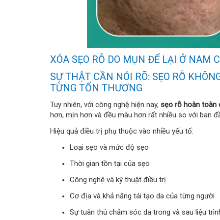
XÓA SẸO RỖ DO MỤN ĐỂ LẠI Ở NAM 
SỰ THẬT CẦN NÓI RÕ: SẸO RỖ KHÔ
TỪNG TỔN THƯƠNG
Tuy nhiên, với công nghệ hiện nay,
sẹo rỗ hoàn toàn c
hơn, mịn hơn và đều màu hơn rất nhiều so với ban đ
Hiệu quả điều trị phụ thuộc vào nhiều yếu tố:
Loại sẹo và mức độ sẹo
Thời gian tồn tại của sẹo
Công nghệ và kỹ thuật điều trị
Cơ địa và khả năng tái tạo da của từng người
Sự tuân thủ chăm sóc da trong và sau liệu trìn