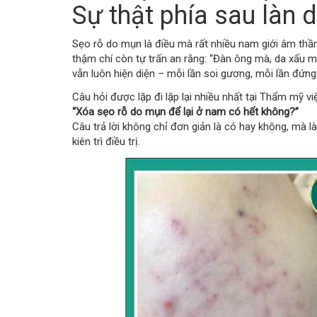
Sự thật phía sau làn 
Sẹo rỗ do mụn là điều mà rất nhiều nam giới âm thầ
thậm chí còn tự trấn an rằng: “Đàn ông mà, da xấu m
vẫn luôn hiện diện – mỗi lần soi gương, mỗi lần đứng
Câu hỏi được lặp đi lặp lại nhiều nhất tại Thẩm mỹ vi
“Xóa sẹo rỗ do mụn để lại ở nam có hết không?”
Câu trả lời không chỉ đơn giản là có hay không, mà 
kiên trì điều trị.