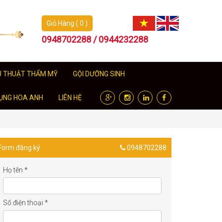
Giỏ Hàng ( 0 )
0948702288 / 0944232288
U THUẬT THẨM MỸ
GỘI DƯỠNG SINH
ỤNG HOA ANH
LIÊN HỆ
Form đăng ký
0948702288
Họ tên
*
Số điện thoại
*