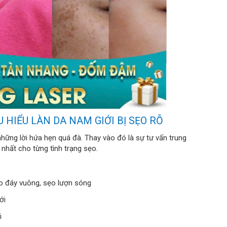
HIỂU LÀN DA NAM GIỚI BỊ SẸO RỖ
hững lời hứa hẹn quá đà. Thay vào đó là sự tư vấn trung
 nhất cho từng tình trạng sẹo.
ẹo đáy vuông, sẹo lượn sóng
ới
i