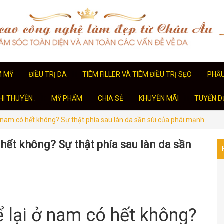
M MỸ
ĐIỀU TRỊ DA
TIÊM FILLER VÀ TIÊM ĐIỀU TRỊ SẸO
PHẪ
I THUYỀN .
MỸ PHẨM
CHIA SẺ
KHUYỄN MÃI
TUYỂN D
ở nam có hết không? Sự thật phía sau làn da sần sùi của phái mạnh
hết không? Sự thật phía sau làn da sần
 lại ở nam có hết không?