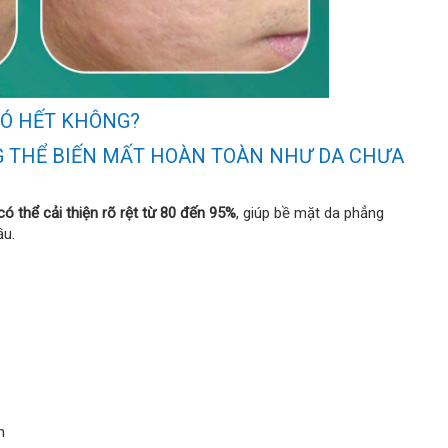
CÓ HẾT KHÔNG?
NG THỂ BIẾN MẤT HOÀN TOÀN NHƯ DA CHƯA
ó thể cải thiện rõ rệt từ 80 đến 95%
, giúp bề mặt da phẳng
ầu.
h