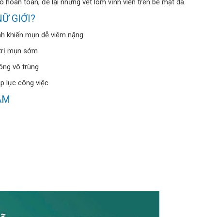
ạo hoàn toàn, để lại những vết lõm vĩnh viễn trên bề mặt da.
NỮ GIỚI?
nh khiến mụn dễ viêm nặng
 trị mụn sớm
ông vô trùng
áp lực công việc
AM