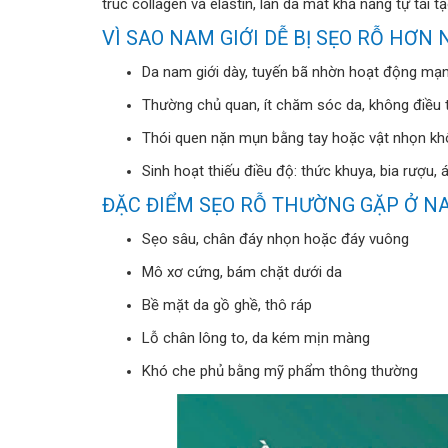
trúc collagen và elastin, làn da mất khả năng tự tái t
VÌ SAO NAM GIỚI DỄ BỊ SẸO RỖ HƠN 
Da nam giới dày, tuyến bã nhờn hoạt động mạ
Thường chủ quan, ít chăm sóc da, không điều
Thói quen nặn mụn bằng tay hoặc vật nhọn kh
Sinh hoạt thiếu điều độ: thức khuya, bia rượu, 
ĐẶC ĐIỂM SẸO RỖ THƯỜNG GẶP Ở N
Sẹo sâu, chân đáy nhọn hoặc đáy vuông
Mô xơ cứng, bám chặt dưới da
Bề mặt da gồ ghề, thô ráp
Lỗ chân lông to, da kém mịn màng
Khó che phủ bằng mỹ phẩm thông thường