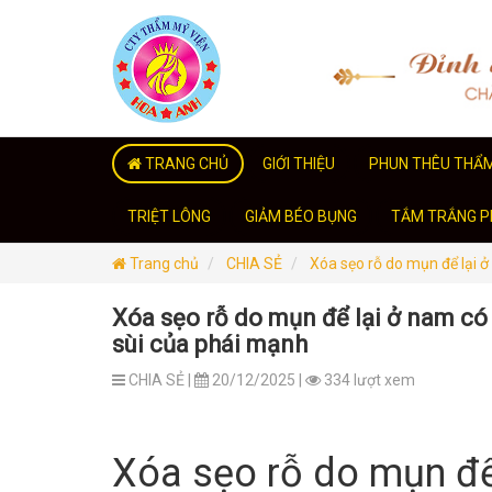
TRANG CHỦ
GIỚI THIỆU
PHUN THÊU THẨ
TRIỆT LÔNG
GIẢM BÉO BỤNG
TẮM TRẮNG PH
Trang chủ
CHIA SẺ
Xóa sẹo rỗ do mụn để lại 
Xóa sẹo rỗ do mụn để lại ở nam có 
sùi của phái mạnh
CHIA SẺ |
20/12/2025 |
334 lượt xem
Xóa sẹo rỗ do mụn để