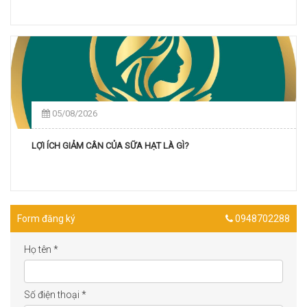
05/08/2026
LỢI ÍCH GIẢM CÂN CỦA SỮA HẠT LÀ GÌ?
Form đăng ký
0948702288
Họ tên
*
Số điện thoại
*