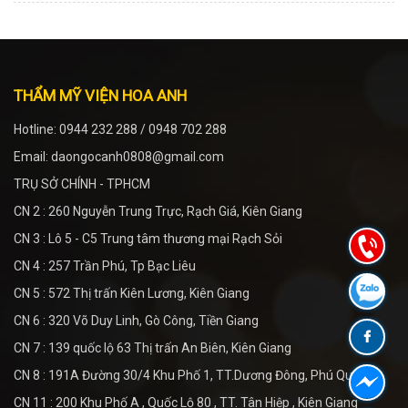
THẨM MỸ VIỆN HOA ANH
Hotline: 0944 232 288 / 0948 702 288
Email: daongocanh0808@gmail.com
TRỤ SỞ CHÍNH - TPHCM
CN 2 : 260 Nguyễn Trung Trực, Rạch Giá, Kiên Giang
CN 3 : Lô 5 - C5 Trung tâm thương mại Rạch Sỏi
CN 4 : 257 Trần Phú, Tp Bạc Liêu
CN 5 : 572 Thị trấn Kiên Lương, Kiên Giang
CN 6 : 320 Võ Duy Linh, Gò Công, Tiền Giang
CN 7 : 139 quốc lộ 63 Thị trấn An Biên, Kiên Giang
CN 8 : 191A Đường 30/4 Khu Phố 1, TT.Dương Đông, Phú Quốc
CN 11 : 200 Khu Phố A , Quốc Lộ 80 , TT. Tân Hiệp , Kiên Giang