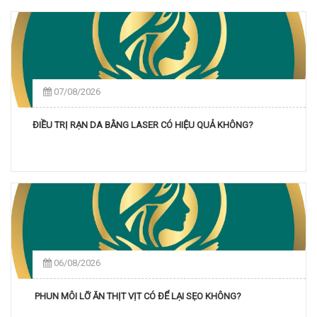
07/08/2026
ĐIỀU TRỊ RẠN DA BẰNG LASER CÓ HIỆU QUẢ KHÔNG?
06/08/2026
PHUN MÔI LỠ ĂN THỊT VỊT CÓ ĐỂ LẠI SẸO KHÔNG?