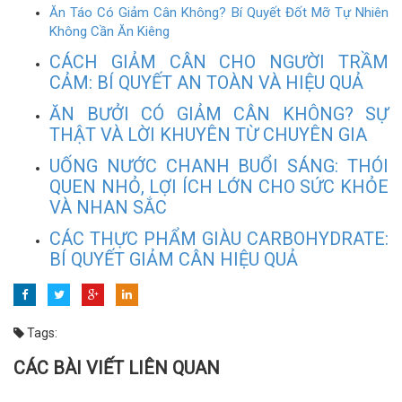
Ăn Táo Có Giảm Cân Không? Bí Quyết Đốt Mỡ Tự Nhiên
Không Cần Ăn Kiêng
CÁCH GIẢM CÂN CHO NGƯỜI TRẦM
CẢM: BÍ QUYẾT AN TOÀN VÀ HIỆU QUẢ
ĂN BƯỞI CÓ GIẢM CÂN KHÔNG? SỰ
THẬT VÀ LỜI KHUYÊN TỪ CHUYÊN GIA
UỐNG NƯỚC CHANH BUỔI SÁNG: THÓI
QUEN NHỎ, LỢI ÍCH LỚN CHO SỨC KHỎE
VÀ NHAN SẮC
CÁC THỰC PHẨM GIÀU CARBOHYDRATE:
BÍ QUYẾT GIẢM CÂN HIỆU QUẢ
Tags:
CÁC BÀI VIẾT LIÊN QUAN