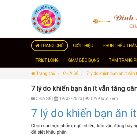
TRANG CHỦ
GIỚI THIỆU
PHUN THÊU THẨ
TRIỆT LÔNG
GIẢM BÉO BỤNG
TẮM TRẮNG PH
Trang chủ
CHIA SẺ
7 lý do khiến bạn ăn ít vẫn
7 lý do khiến bạn ăn ít vẫn tăng câ
CHIA SẺ |
19/02/2023 |
1799 lượt xem
7 lý do khiến bạn ăn í
Chọn sai thực phẩm, ngồi nhiều, lười vận động hay 
đã siết khẩu phần.