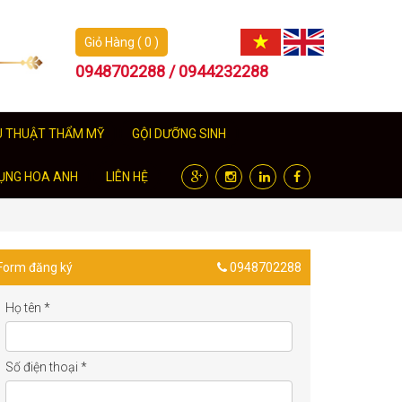
Giỏ Hàng ( 0 )
0948702288 / 0944232288
U THUẬT THẨM MỸ
GỘI DƯỠNG SINH
ỤNG HOA ANH
LIÊN HỆ
Form đăng ký
0948702288
Họ tên
*
Số điện thoại
*